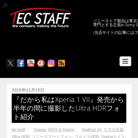
ソニーストア製品は東京新
専門とする正規e-Sony
(当店サイトの記事には
RSS
2025年12月19日
『だから私はXperia 1 VII』発売から
半年の間に撮影したUltra HDRフォ
ト紹介
tecstaff
Xperia
,
VAIO & Xperia
Android 14
,
スマホ写真
,
Ultra HDR
,
ソニースマートフォン
,
ウルトラHDR
,
Xperiaカメラ
,