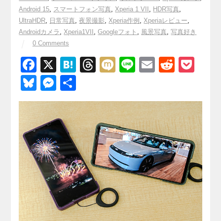
Android 15
,
スマートフォン写真
,
Xperia 1 VII
,
HDR写真
,
UltraHDR
,
日常写真
,
夜景撮影
,
Xperia作例
,
Xperiaレビュー
,
Androidカメラ
,
Xperia1VII
,
Googleフォト
,
風景写真
,
写真好き
0 Comments
F
X
H
T
M
Li
E
R
P
a
at
hr
ixi
n
m
e
o
Bl
M
共
c
e
e
e
ail
d
ck
u
e
有
e
n
a
di
et
e
ss
b
a
d
t
sk
e
o
s
y
n
o
g
k
er