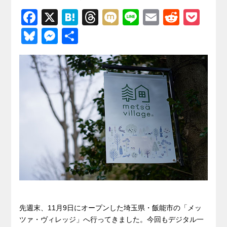
F
X
H
T
M
Li
E
R
P
a
at
hr
ixi
n
m
e
o
Bl
M
共
c
e
e
e
ail
d
ck
u
e
有
e
n
a
di
et
e
ss
b
a
d
t
sk
e
o
s
y
n
o
g
k
er
先週末、11月9日にオープンした埼玉県・飯能市の「メッ
ツァ・ヴィレッジ」へ行ってきました。今回もデジタル一