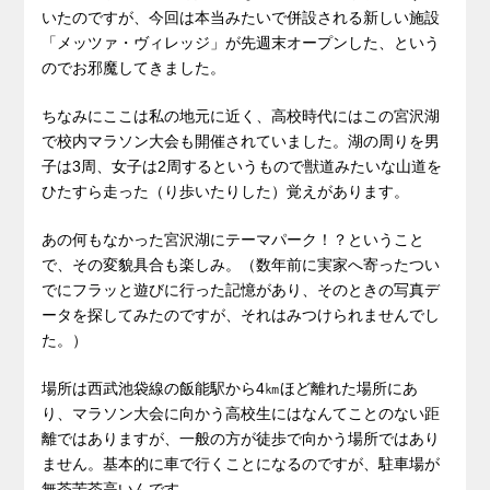
いたのですが、今回は本当みたいで併設される新しい施設
「メッツァ・ヴィレッジ」が先週末オープンした、という
のでお邪魔してきました。
ちなみにここは私の地元に近く、高校時代にはこの宮沢湖
で校内マラソン大会も開催されていました。湖の周りを男
子は3周、女子は2周するというもので獣道みたいな山道を
ひたすら走った（り歩いたりした）覚えがあります。
あの何もなかった宮沢湖にテーマパーク！？ということ
で、その変貌具合も楽しみ。（数年前に実家へ寄ったつい
でにフラッと遊びに行った記憶があり、そのときの写真デ
ータを探してみたのですが、それはみつけられませんでし
た。）
場所は西武池袋線の飯能駅から4㎞ほど離れた場所にあ
り、マラソン大会に向かう高校生にはなんてことのない距
離ではありますが、一般の方が徒歩で向かう場所ではあり
ません。基本的に車で行くことになるのですが、駐車場が
無茶苦茶高いんです。