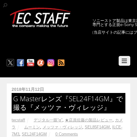
ソニーストア製品は東京新
専門とする正規e-Sony
(当店サイトの記事には
RSS
2018年11月12日
G Masterレンズ『SEL24F14GM』で
撮る『メッツァ・ヴィレッジ』
tecstaff
デジタル一眼“α”
,
★店員佐藤の製品レビュー
,
カメ
ラ
ムーミン
,
メッツァ・ヴィレッジ
,
SEL85F14GM
,
ILCE-
7M3
,
SEL24F14GM
0 Comments