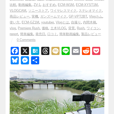
比較
,
動画編集
,
ZV-1
,
おすすめ
,
ECM-W1M
,
ECM-XYST1M
,
VLOGCAM
,
ソニーストア
,
ワイヤレスマイク
,
ステレオマイク
,
商品レビュー
,
実機
,
ガンズームマイク
,
GP-VPT2BT
,
Vlogカム
,
使い方
,
ECM-GZ1M
,
youtuber
,
Vlogとは
,
自撮り
,
内間木橋
,
vlog
,
Premiere Rush
,
価格
,
土木VLOG
,
背景
,
Rush
,
ワイコン
,
report
,
簡単編集
,
発売日
,
口コミ
,
簡単動画編集
,
製品レビュー
0 Comments
F
X
H
T
M
Li
E
R
P
a
at
hr
ixi
n
m
e
o
Bl
M
共
c
e
e
e
ail
d
ck
u
e
有
e
n
a
di
et
e
ss
b
a
d
t
sk
e
o
s
y
n
o
g
k
er