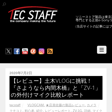
ソニーストア製品は東京新
専門とする正規e-Sony
(当店サイトの記事には
RSS
2020年7月2日
【レビュー】土木VLOGに挑戦！
『さようなら内間木橋』と「ZV-1」
の外付けマイク比較レポート
tecstaff
VLOGCAM
,
★店員佐藤の製品レビュー
,
カメラ
クチコミ
,
初心者
,
紹介
,
レビューレポート
,
ZV-1G
,
詳細
,
マイク