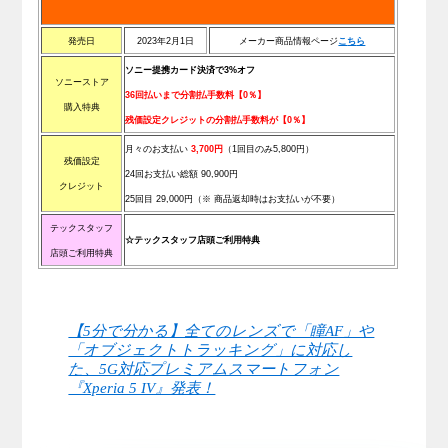
発売日
2023年2月1日
メーカー商品情報ページ
こ
ち
ら
ソニー提携カード決済で3%オフ
ソニーストア
36回払いまで分割払手数料【0％】
購入特典
残価設定クレジットの分割払手数料が【0％】
月々のお支払い
3,700円
（1回目のみ5,800円）
残価設定
24回お支払い総額 90,900円
クレジット
25回目 29,000円（※ 商品返却時はお支払いが不要）
テックスタッフ
☆テックスタッフ店頭ご利用特典
店頭ご利用特典
【5分で分かる】全てのレンズで「瞳AF」や
「オブジェクトトラッキング」に対応し
た、5G対応プレミアムスマートフォン
『Xperia 5 IV』発表！