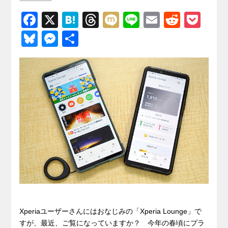
F
X
H
T
M
Li
E
R
P
a
at
hr
ixi
n
m
e
o
Bl
M
共
c
e
e
e
ail
d
ck
u
e
有
e
n
a
di
et
e
ss
b
a
d
t
sk
e
o
s
y
n
o
g
k
er
Xperiaユーザーさんにはおなじみの「Xperia Lounge」で
すが、最近、ご覧になっていますか？ 今年の春頃にプラ