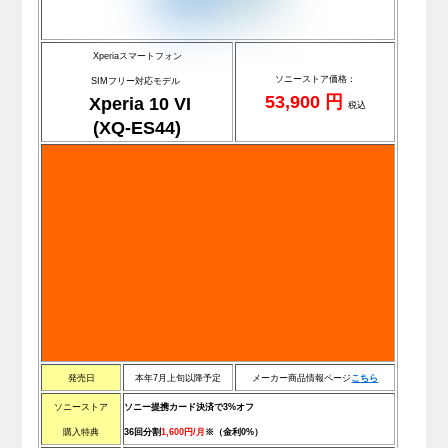
Xperiaスマートフォン
ソニーストア価格：
SIMフリー対応モデル
53,900 円
Xperia 10 VI
税込
(XQ-ES44)
発売日
本年7月上旬以降予定
メーカー商品情報ページ
こ
ち
ら
ソニーストア
ソニー提携カード決済で3%オフ
購入特典
36回分割
1,600円/月
※（金利0%）