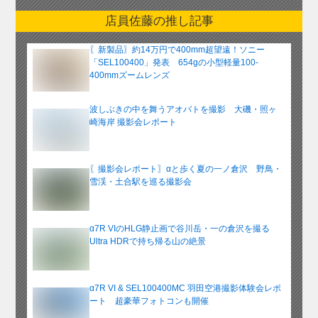
ー
店員佐藤の推し記事
カ
イ
〖新製品〗約14万円で400mm超望遠！ソニー
ブ
「SEL100400」発表 654gの小型軽量100-
400mmズームレンズ
波しぶきの中を舞うアオバトを撮影 大磯・照ヶ
崎海岸 撮影会レポート
〖撮影会レポート〗αと歩く夏の一ノ倉沢 野鳥・
雪渓・土合駅を巡る撮影会
α7R VIのHLG静止画で谷川岳・一の倉沢を撮る
Ultra HDRで持ち帰る山の絶景
α7R VI & SEL100400MC 羽田空港撮影体験会レポ
ート 超豪華フォトコンも開催