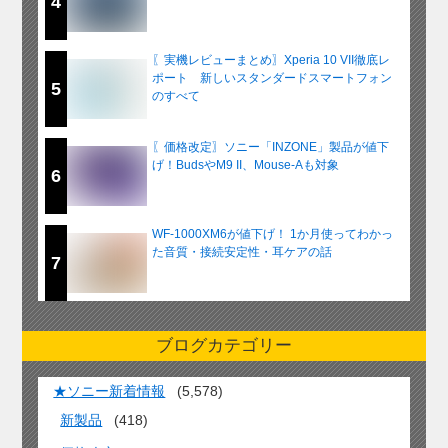
4
〖実機レビューまとめ〗Xperia 10 VII徹底レ
ポート 新しいスタンダードスマートフォン
5
のすべて
〖価格改定〗ソニー「INZONE」製品が値下
げ！BudsやM9 II、Mouse-Aも対象
6
WF-1000XM6が値下げ！ 1か月使ってわかっ
た音質・接続安定性・耳ケアの話
7
ブログカテゴリー
★ソニー新着情報
(5,578)
新製品
(418)