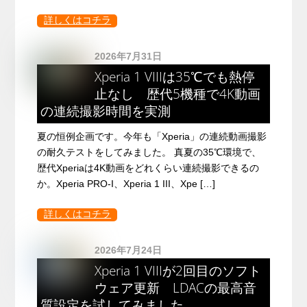
詳しくはコチラ
2026年7月31日
Xperia 1 VIIIは35℃でも熱停
止なし 歴代5機種で4K動画
の連続撮影時間を実測
夏の恒例企画です。今年も「Xperia」の連続動画撮影
の耐久テストをしてみました。 真夏の35℃環境で、
歴代Xperiaは4K動画をどれくらい連続撮影できるの
か。Xperia PRO-I、Xperia 1 III、Xpe […]
詳しくはコチラ
2026年7月24日
Xperia 1 VIIIが2回目のソフト
ウェア更新 LDACの最高音
質設定を試してみました