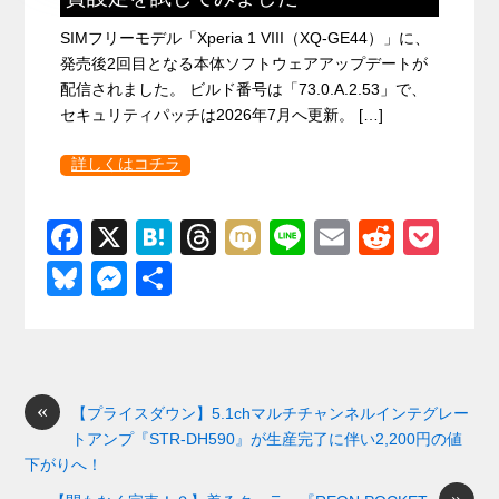
SIMフリーモデル「Xperia 1 VIII（XQ-GE44）」に、
発売後2回目となる本体ソフトウェアアップデートが
配信されました。 ビルド番号は「73.0.A.2.53」で、
セキュリティパッチは2026年7月へ更新。 […]
詳しくはコチラ
F
X
H
T
M
Li
E
R
P
a
at
hr
ixi
n
m
e
o
Bl
M
共
c
e
e
e
ail
d
ck
u
e
有
e
n
a
di
et
e
ss
b
a
d
t
sk
e
o
s
«
y
n
【プライスダウン】5.1chマルチチャンネルインテグレー
トアンプ『STR-DH590』が生産完了に伴い2,200円の値
o
g
下がりへ！
k
er
»