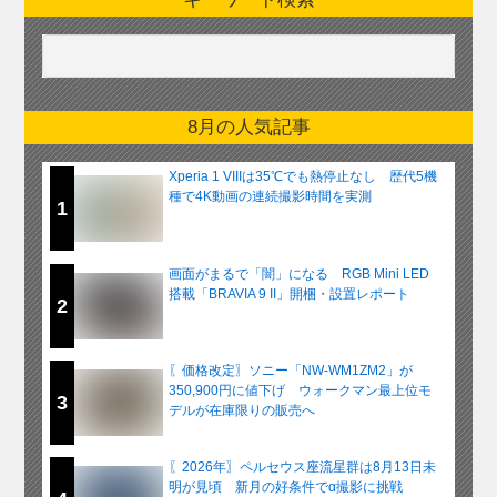
8月の人気記事
Xperia 1 VIIIは35℃でも熱停止なし 歴代5機
種で4K動画の連続撮影時間を実測
1
画面がまるで「闇」になる RGB Mini LED
搭載「BRAVIA 9 II」開梱・設置レポート
2
〖価格改定〗ソニー「NW-WM1ZM2」が
350,900円に値下げ ウォークマン最上位モ
3
デルが在庫限りの販売へ
〖2026年〗ペルセウス座流星群は8月13日未
明が見頃 新月の好条件でα撮影に挑戦