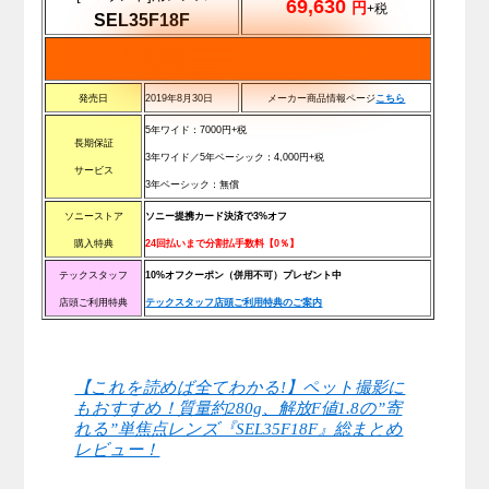
69,630
円
+税
SEL35F18F
発売日
2019年8月30日
メーカー商品情報ページ
こちら
5年ワイド：7000円+税
長期保証
3年ワイド／5年ベーシック：4,000円+税
サービス
3年ベーシック：無償
ソニーストア
ソニー提携カード決済で3%オフ
購入特典
24回払いまで分割払手数料【0％】
テックスタッフ
10%オフクーポン（併用不可）プレゼント中
店頭ご利用特典
テックスタッフ店頭ご利用特典のご案内
【これを読めば全てわかる!】ペット撮影に
もおすすめ！質量約280g、解放F値1.8の”寄
れる”単焦点レンズ『SEL35F18F』総まとめ
レビュー！