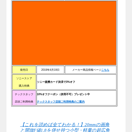
発売日
2019年4月19日
メーカー商品情報ページ
こちら
ソニーストア
ソニー提携カード決済で3%オフ
購入特典
テックスタッフ
10%オフクーポン（併用不可）プレゼント中
店頭ご利用特典
テックスタッフ店頭ご利用特典のご案内
【これを読めば全てわかる！】20mmの画角
と開放F値1.8を併せ持つ小型・軽量の超広角