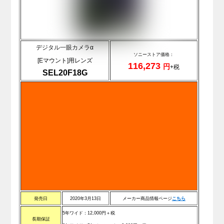
デジタル一眼カメラα
ソニーストア価格：
[Eマウント]用レンズ
116,273
円
+税
SEL20F18G
発売日
2020年3月13日
メーカー商品情報ページ
こちら
5年ワイド：12,000円＋税
長期保証