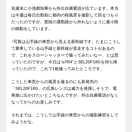
先週末に小池都知事から外出自粛要請が出ています。本当
は今週は毎日出勤前に都内の桜風景を撮影して回るつもり
だったのですが、普段の通勤路から外れないように最小限
の移動をしています。
↑写真は山手線の車窓から見える新幹線です。たまにこうし
て乗車している山手線と新幹線が並走するコトがあるの
で、これをスローシャッターで撮ってみたいなー、とは思
っていたのですが、今日は”α7R4”とSEL20F18Gを持ち帰
っていたので、これで1枚撮ってみたところです。
こうした車窓からの風景を撮るのにも新発売の
「SEL20F18G」の広角レンズは威力を発揮しそうで、電
車旅に出かけたいところなんですが、外出自粛要請がなく
なってからのお楽しみです。
それまでは、こうして山手線の車窓からの撮影練習をして
みようかな。