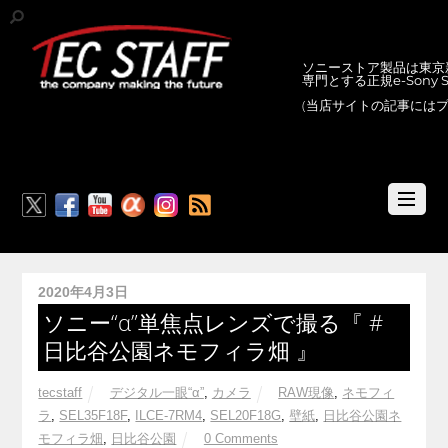
ソニーストア製品は東京新
専門とする正規e-Sony
(当店サイトの記事には
RSS
2020年4月3日
ソニー“α”単焦点レンズで撮る『 #
日比谷公園ネモフィラ畑 』
tecstaff
デジタル一眼“α”
,
カメラ
RAW現像
,
ネモフィ
ラ
,
SEL35F18F
,
ILCE-7RM4
,
SEL20F18G
,
壁紙
,
日比谷公園ネ
モフィラ畑
,
日比谷公園
0 Comments