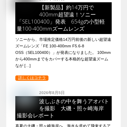
【新製品】約14万円で
400mm超望遠！ソニー
「SEL100400」発表 654gの小型軽
量100-400mmズームレンズ
ソニーから、市場推定価格14万円前後の新しい超望遠
ズームレンズ「FE 100-400mm F5.6-8
OSS（SEL100400）」が発表になりました。 100mm
から400mmまでをカバーする本格的な超望遠ズーム
なが […]
詳しくはコチラ
2026年8月5日
波しぶきの中を舞うアオバト
を撮影 大磯・照ヶ崎海岸
撮影会レポート
真夏の大磯・照ヶ崎海岸へ、海水を求めて飛来するア