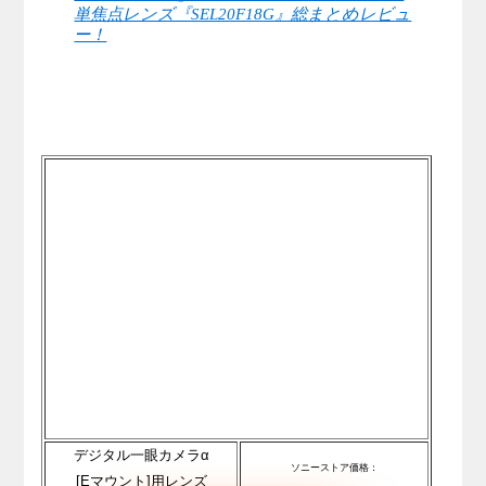
単焦点レンズ『SEL20F18G』総まとめレビュ
ー！
デジタル一眼カメラα
ソニーストア価格：
[Eマウント]用レンズ