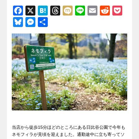
F
X
H
T
M
Li
E
R
P
a
at
hr
ixi
n
m
e
o
Bl
M
共
c
e
e
e
ail
d
ck
u
e
有
e
n
a
di
et
e
ss
b
a
d
t
sk
e
o
s
y
n
o
g
k
er
当店から徒歩15分ほどのところにある日比谷公園で今年も
ネモフィラが見頃を迎えました。通勤途中に立ち寄ってソ