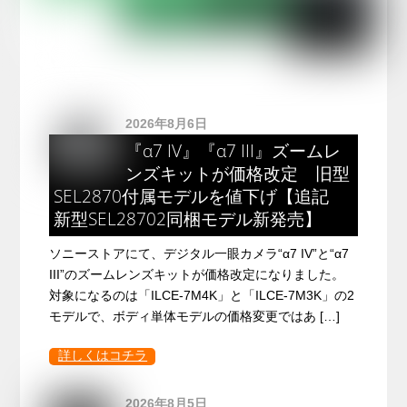
2026年8月6日
『α7 IV』『α7 III』ズームレ
ンズキットが価格改定 旧型
SEL2870付属モデルを値下げ【追記
新型SEL28702同梱モデル新発売】
ソニーストアにて、デジタル一眼カメラ“α7 IV”と“α7
III”のズームレンズキットが価格改定になりました。
対象になるのは「ILCE-7M4K」と「ILCE-7M3K」の2
モデルで、ボディ単体モデルの価格変更ではあ […]
詳しくはコチラ
2026年8月5日