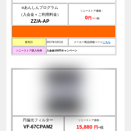
αあんしんプログラム
ソニーストア価格：
（入会金＋ご利用料金）
0
円～
+税
ZZ/A-AP
発売日
2017年3月1日
メーカー商品情報ページ
こちら
ソニーストア購入特典
入会金100円キャンペーン
円偏光フィルター
ソニーストア価格：
15,880
VF-67CPAM2
円
+税