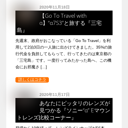
2020年11月18日
【Go To Travel with
α】“α7S3”と旅する『三宅
島』
先週末、政府がおこなっている「Go To Travel」を利
用して2泊3日の一人旅に出かけてきました。35%の旅
行代金を負担してもらって、行ってきたのは東京都の
「三宅島」です。一度行ってみたかった島へ、この機
会にお邪魔さ […]
詳しくはコチラ
2020年11月17日
あなたにピッタリのレンズが
見つかる『ソニー“α” Eマウン
トレンズ比較コーナー』
登場から10年経って、レンズラインナップが56本