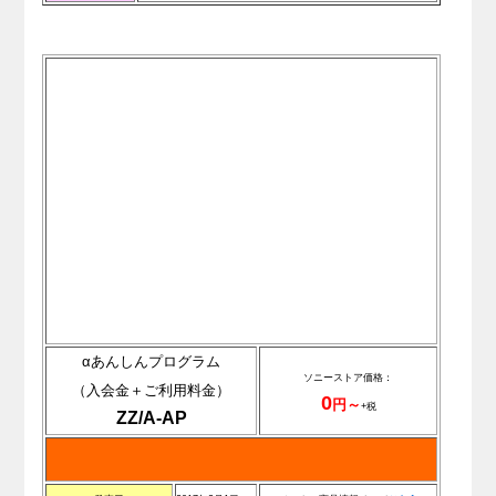
αあんしんプログラム
ソニーストア価格：
（入会金＋ご利用料金）
0
円～
+税
ZZ/A-AP