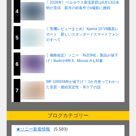
〖2026年〗ペルセウス座流星群は8月13日未
明が見頃 新月の好条件でα撮影に挑戦
4
〖実機レビューまとめ〗Xperia 10 VII徹底レ
ポート 新しいスタンダードスマートフォン
5
のすべて
〖価格改定〗ソニー「INZONE」製品が値下
げ！BudsやM9 II、Mouse-Aも対象
6
WF-1000XM6が値下げ！ 1か月使ってわかっ
た音質・接続安定性・耳ケアの話
7
ブログカテゴリー
★ソニー新着情報
(5,583)