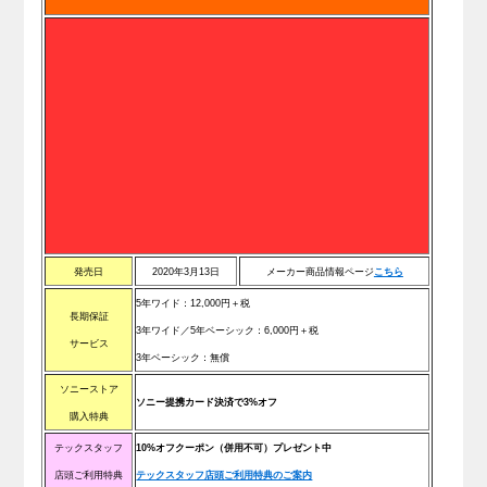
発売日
2020年3月13日
メーカー商品情報ページ
こちら
5年ワイド：12
,000
円＋税
長期保証
3年ワイド／5年ベーシック：6
,000
円＋税
サービス
3年ベーシック：無償
ソニーストア
ソニー提携カード決済で3%オフ
購入特典
テックスタッフ
10%オフクーポン（併用不可）プレゼント中
店頭ご利用特典
テックスタッフ店頭ご利用特典のご案内