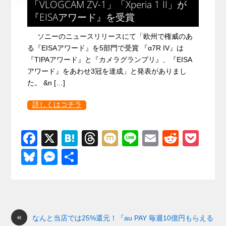
「VLOGCAM ZV-1」「Xperia 1 II」が
『EISAアワード』を受賞
ソニーのニュースリリースにて「欧州で権威のあ
る『EISAアワード』を5部門で受賞 『α7R IV』は
『TIPAアワード』と『カメラグランプリ』、『EISA
アワード』をあわせ3冠を達成」と発表がありまし
た。 &n […]
詳しくはコチラ
F
X
H
T
M
Li
E
R
P
a
at
hr
ixi
n
m
e
o
Bl
M
共
c
e
e
e
ail
d
ck
u
e
有
e
n
a
di
et
e
ss
b
a
d
t
sk
e
o
s
«
y
n
なんと当店では25%還元！『au PAY 毎週10億円もらえる