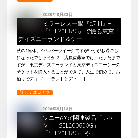
2020年9月23日
ミラーレス一眼『α7 III』+
『SEL20F18G』で撮る東京
ディズニーランド＆シー
秋の4連休、シルバーウイークですがいかがお過ごし
になったでしょうか？ 店員佐藤家では、たまたまで
すが、東京ディズニーランドと東京ディズニーシーの
チケットを購入することができて、人生で初めて、お
泊りでディズニーランドとディ […]
詳しくはコチラ
2020年8月18日
ソニーの”α”関連製品「α7R
IV」「SEL200600G」
「SEL20F18G」や