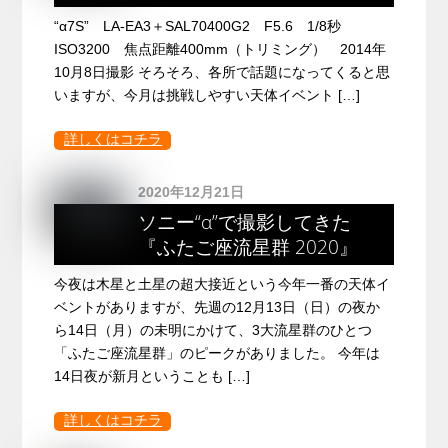
“α7S” LA-EA3＋SAL70400G2 F5.6 1/8秒
ISO3200 焦点距離400mm（トリミング） 2014年
10月8日撮影 そろそろ、各所で話題になってくると思
いますが、今月は挑戦しやすい天体イベント […]
詳しくはコチラ
2020年12月21日
ソニー“α”で撮影してきた
『ふたご座流星群 2020』
今夜は木星と土星の超大接近という今年一番の天体イ
ベントがありますが、先週の12月13日（日）の夜か
ら14日（月）の未明にかけて、3大流星群のひとつ
「ふたご座流星群」のピークがありました。 今年は
14日夜が新月ということも […]
詳しくはコチラ