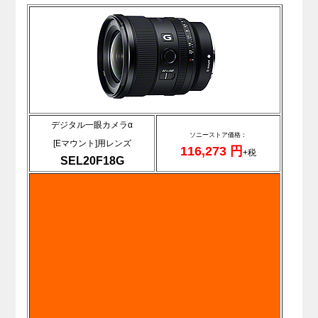
デジタル一眼カメラα
ソニーストア価格：
[Eマウント]用レンズ
116,273
円
+税
SEL20F18G