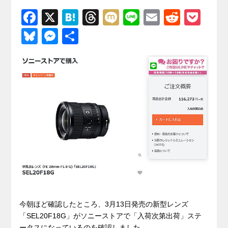
F
X
H
T
M
Li
E
R
P
a
at
hr
ixi
n
m
e
o
Bl
M
共
c
e
e
e
ail
d
ck
u
e
有
e
n
a
di
et
e
ss
b
a
d
t
sk
e
o
s
y
n
o
g
k
er
今朝ほど確認したところ、3月13日発売の新型レンズ
「SEL20F18G」がソニーストアで「入荷次第出荷」ステ
ータスになっているのを確認しました。