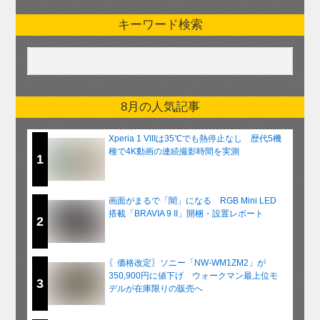
キーワード検索
8月の人気記事
Xperia 1 VIIIは35℃でも熱停止なし 歴代5機
種で4K動画の連続撮影時間を実測
1
画面がまるで「闇」になる RGB Mini LED
搭載「BRAVIA 9 II」開梱・設置レポート
2
〖価格改定〗ソニー「NW-WM1ZM2」が
350,900円に値下げ ウォークマン最上位モ
3
デルが在庫限りの販売へ