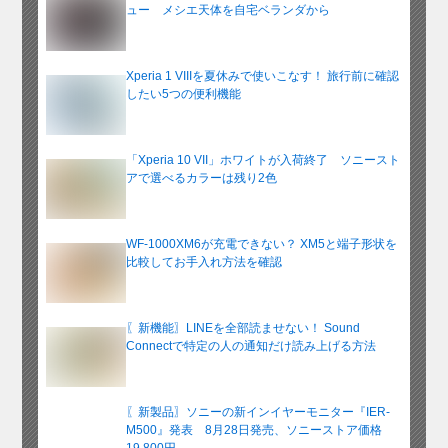
ュー メシエ天体を自宅ベランダから
Xperia 1 VIIIを夏休みで使いこなす！ 旅行前に確認
したい5つの便利機能
「Xperia 10 VII」ホワイトが入荷終了 ソニースト
アで選べるカラーは残り2色
WF-1000XM6が充電できない？ XM5と端子形状を
比較してお手入れ方法を確認
〖新機能〗LINEを全部読ませない！ Sound
Connectで特定の人の通知だけ読み上げる方法
〖新製品〗ソニーの新インイヤーモニター『IER-
M500』発表 8月28日発売、ソニーストア価格