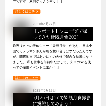
のですが、夏頃からようやく […]
詳しくはコチラ
2021年5月27日
【レポート】ソニー“α”で撮
ってきた皆既月食2021
昨夜は久々の天体ショー「皆既月食」があり、日本全
国でカメラマンさんが腕を競い合うはずだったんです
が、関東地方ではあいにくの天候で残念な結果になり
ました。 私も仕事を午前中だけして、久々の“α”を使
っての撮影イベントに出か […]
詳しくはコチラ
2021年5月18日
5月26日は”α”で皆既月食撮影
に挑戦してみよう！