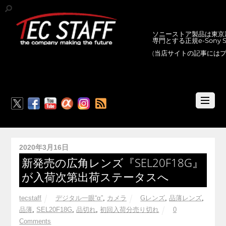
ソニーストア製品は東京新
専門とする正規e-Sony
(当店サイトの記事には
RSS
2020年3月16日
新発売の広角レンズ『SEL20F18G』
が入荷次第出荷ステータスへ
tecstaff
デジタル一眼“α”
,
カメラ
Gレンズ
,
品薄レンズ
,
品薄
,
SEL20F18G
,
品切れ
,
初回入荷分売り切れ
0
Comments