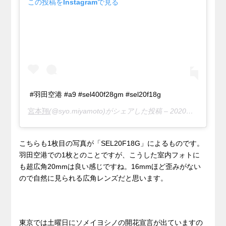
この投稿をInstagramで見る
#羽田空港 #a9 #sel400f28gm #sel20f18g
宮本翔
(@syo.miyamoto)がシェアした投稿 –
2020年 3月月13日午後8時45分PDT
こちらも1枚目の写真が「SEL20F18G」によるものです。
羽田空港での1枚とのことですが、こうした室内フォトに
も超広角20mmは良い感じですね。16mmほど歪みがない
ので自然に見られる広角レンズだと思います。
東京では土曜日にソメイヨシノの開花宣言が出ていますの