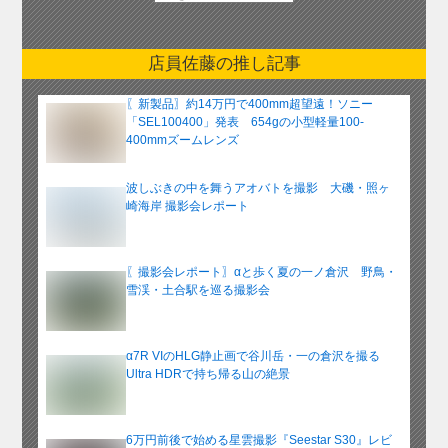
別
ア
ー
店員佐藤の推し記事
カ
イ
〖新製品〗約14万円で400mm超望遠！ソニー
ブ
「SEL100400」発表 654gの小型軽量100-
400mmズームレンズ
波しぶきの中を舞うアオバトを撮影 大磯・照ヶ
崎海岸 撮影会レポート
〖撮影会レポート〗αと歩く夏の一ノ倉沢 野鳥・
雪渓・土合駅を巡る撮影会
α7R VIのHLG静止画で谷川岳・一の倉沢を撮る
Ultra HDRで持ち帰る山の絶景
6万円前後で始める星雲撮影『Seestar S30』レビ