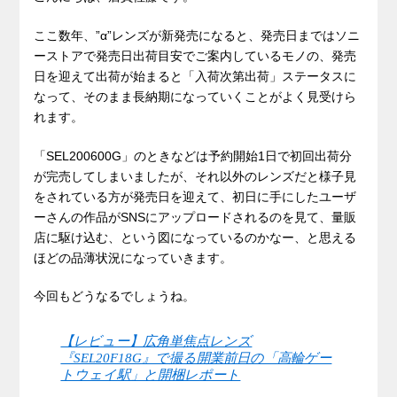
ここ数年、”α”レンズが新発売になると、発売日まではソニ
ーストアで発売日出荷目安でご案内しているモノの、発売
日を迎えて出荷が始まると「入荷次第出荷」ステータスに
なって、そのまま長納期になっていくことがよく見受けら
れます。
「SEL200600G」のときなどは予約開始1日で初回出荷分
が完売してしまいましたが、それ以外のレンズだと様子見
をされている方が発売日を迎えて、初日に手にしたユーザ
ーさんの作品がSNSにアップロードされるのを見て、量販
店に駆け込む、という図になっているのかなー、と思える
ほどの品薄状況になっていきます。
今回もどうなるでしょうね。
【レビュー】広角単焦点レンズ
『SEL20F18G』で撮る開業前日の「高輪ゲー
トウェイ駅」と開梱レポート