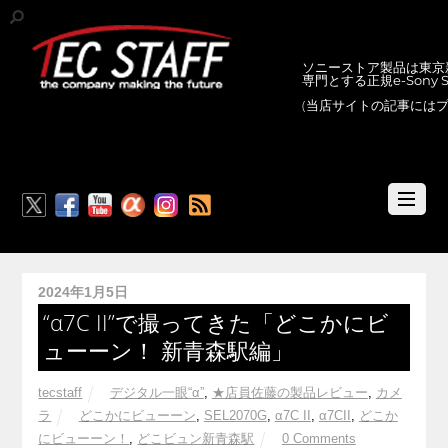
ソニーストア製品は東京新
専門とする正規e-Sony
(当店サイトの記事には
RSS
2024年1月5日
“α7C II”で撮ってきた「どこかにビ
ューーン！ 新青森駅編」
tecstaff
デジタル一眼“α”
,
★店員佐藤の製品レビュー
,
カメ
ラ
どこかにビューーン
,
SEL2070G
,
α7C II
,
α7CII
,
どこか
にビューーン！
,
どこビュン新青森駅
0 Comments