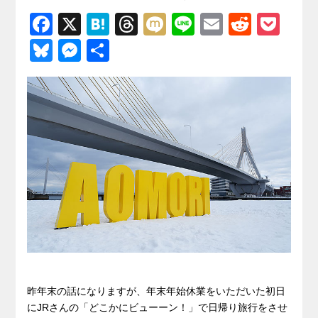
F
X
H
T
M
Li
E
R
P
a
at
hr
ixi
n
m
e
o
Bl
M
共
c
e
e
e
ail
d
ck
u
e
有
e
n
a
di
et
e
ss
b
a
d
t
sk
e
o
s
y
n
o
g
k
er
昨年末の話になりますが、年末年始休業をいただいた初日
にJRさんの「どこかにビューーン！」で日帰り旅行をさせ