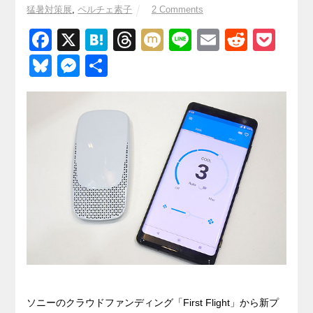
猛暑対策展
,
ペルチェ素子
2 Comments
F
X
H
T
M
Li
E
R
P
a
at
hr
ixi
n
m
e
o
Bl
M
共
c
e
e
e
ail
d
ck
u
e
有
e
n
a
di
et
e
ss
b
a
d
t
sk
e
o
s
y
n
o
g
k
er
ソニーのクラウドファンディング「First Flight」から新プ