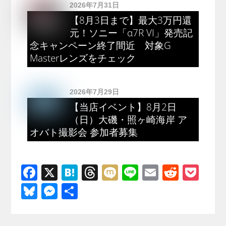
2026年7月31日
【8月3日まで】最大3万円還
元！ソニー「α7R VI」発売記
念キャンペーン終了間近 対象G
Masterレンズをチェック
2026年7月29日
【当店イベント】8月2日
（日）大磯・照ヶ崎海岸 ア
オバト撮影会 参加者募集
F
X
H
T
M
Li
E
R
P
a
at
hr
ixi
n
m
e
o
Bl
M
共
c
e
e
e
ail
d
ck
u
e
有
e
n
a
di
et
e
ss