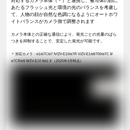
対応するカメラ本体（＊）と連携し、被写体の顔に
あたるフラッシュ光と環境の光のバランスを考慮し
て、人物の顔が自然な色調になるようにオートホワ
イトバランスがカメラ側で調整されます
カメラ本体との正確な通信により、発光ごとの光量のばら
つきを抑制することで、安定した発光が可能です。
＊ 対応カメラ：α1/α7C/α7 IV/ZV-E10/α7R V/ZV-E1/α6700/α7C II/
α7CR/α9 III/ZV-E10 II/α1 II （2025年3月時点）