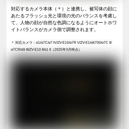
対応するカメラ本体（＊）と連携し、被写体の顔に
あたるフラッシュ光と環境の光のバランスを考慮し
て、人物の顔が自然な色調になるようにオートホワ
イトバランスがカメラ側で調整されます。
＊ 対応カメラ：α1/α7C/α7 IV/ZV-E10/α7R V/ZV-E1/α6700/α7C II/
α7CR/α9 III/ZV-E10 II/α1 II（2025年3月時点）