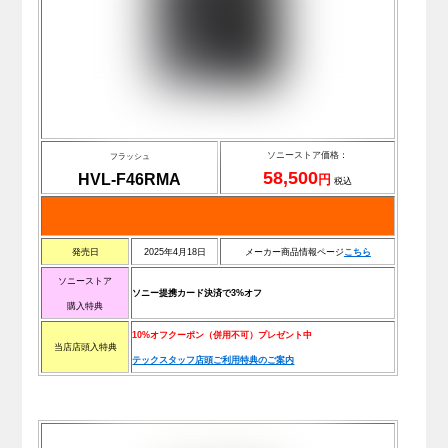
ソニーストア価格：
フラッシュ
58,500
HVL-F46RMA
円
税込
発売日
2025年4月18日
メーカー商品情報ページ
こちら
ソニーストア
ソニー提携カード決済で3%オフ
購入特典
10%オフクーポン（併用不可）プレゼント中
当店店頭入特典
テックスタッフ店頭ご利用特典のご案内