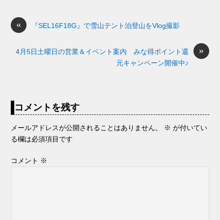
b
a
d
t
sk
e
o
s
«
y
n
『SEL16F18G』で雪山テント泊登山をVlog撮影
o
g
»
4月5日土曜日の営業＆イベント案内 みな得ポイント還
k
er
元キャンペーン開催中♪
コメントを残す
メールアドレスが公開されることはありません。
※
が付いてい
る欄は必須項目です
コメント
※