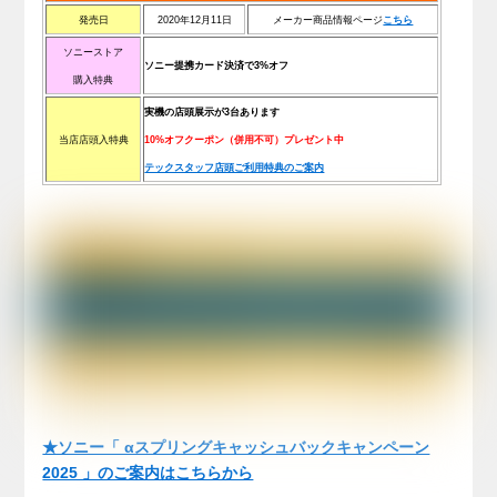
発売日
2020年12月11日
メーカー商品情報ページ
こちら
ソニーストア
ソニー提携カード決済で3%オフ
購入特典
実機の店頭展示が3台あります
当店店頭入特典
10%オフクーポン（併用不可）プレゼント中
テックスタッフ店頭ご利用特典のご案内
★ソニー「 αスプリングキャッシュバックキャンペーン
2025 」のご案内はこちらから