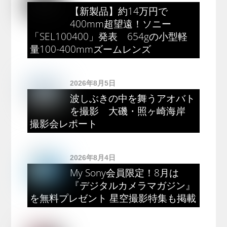
【新製品】約14万円で
400mm超望遠！ソニー
「SEL100400」発表 654gの小型軽
量100-400mmズームレンズ
2026年8月5日
波しぶきの中を舞うアオバト
を撮影 大磯・照ヶ崎海岸
撮影会レポート
2026年8月4日
My Sony会員限定！8月は
『デジタルカメラマガジン』
を無料プレゼント 星空撮影特集も掲載