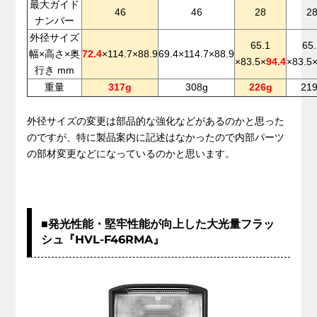
最大ガイド
46
46
28
2
ナンバー
外径サイズ
65.1
65
幅×高さ×奥
72.4
×114.7×88.9
69.4×114.7×88.9
×83.5×
94.4
×83.5
行き mm
重量
317g
308g
226g
21
.
外径サイズの変更は部品的な強化などがあるのかと思った
のですが、特に製品案内に記述はなかったので内部パーツ
の部材変更などになっているのかと思います。
■発光性能・堅牢性能が向上した大光量フラッ
シュ『HVL-F46RMA』