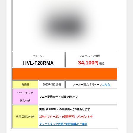
ソニーストア価格：
フラッシュ
34,100
HVL-F28RMA
円
税込
発売日
2025年5月16日
メーカー商品情報ページ
こちら
ソニーストア
ソニー提携カード決済で3%オフ
購入特典
実機（F28RM）の店頭展示が3台あります
当店店頭入特典
10%オフクーポン（併用不可）プレゼント中
テックスタッフ店頭ご利用特典のご案内