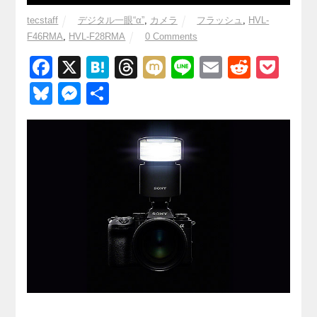
tecstaff
デジタル一眼“α”
,
カメラ
フラッシュ
,
HVL-
F46RMA
,
HVL-F28RMA
0 Comments
F
X
H
T
M
Li
E
R
P
a
at
hr
ixi
n
m
e
o
Bl
M
共
c
e
e
e
ail
d
ck
u
e
有
e
n
a
di
et
e
ss
b
a
d
t
sk
e
o
s
y
n
o
g
k
er