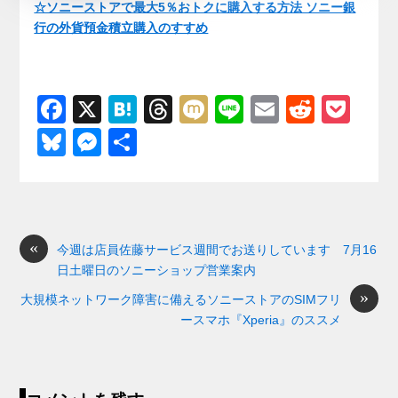
☆ソニーストアで最大5％おトクに購入する方法 ソニー銀
行の外貨預金積立購入のすすめ
F
X
H
T
M
Li
E
R
P
a
at
hr
ixi
n
m
e
o
Bl
M
共
c
e
e
e
ail
d
ck
u
e
有
e
n
a
di
et
e
ss
b
a
d
t
sk
e
o
s
«
y
n
今週は店員佐藤サービス週間でお送りしています 7月16
日土曜日のソニーショップ営業案内
o
g
»
大規模ネットワーク障害に備えるソニーストアのSIMフリ
k
er
ースマホ『Xperia』のススメ