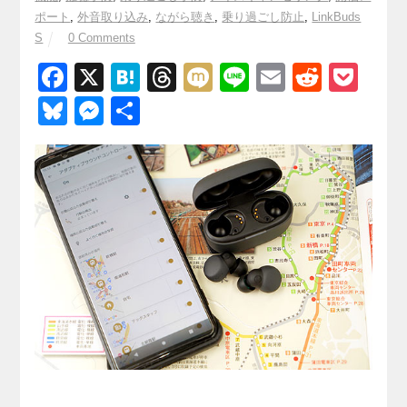
ポート
,
外音取り込み
,
ながら聴き
,
乗り過ごし防止
,
LinkBuds
S
0 Comments
F
X
H
T
M
Li
E
R
P
a
at
hr
ixi
n
m
e
o
Bl
M
共
c
e
e
e
ail
d
ck
u
e
有
e
n
a
di
et
e
ss
b
a
d
t
sk
e
o
s
y
n
o
g
k
er