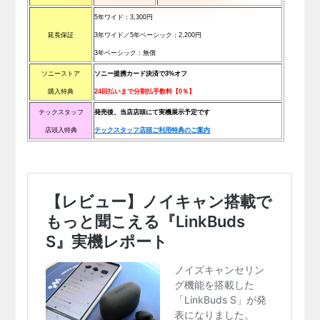
5年ワイド：3,300円
延長保証
3年ワイド／5年ベーシック：2,200円
3年ベーシック：無償
ソニーストア
ソニー提携カード決済で3%オフ
購入特典
24回払いまで分割払手数料【0％】
テックスタッフ
発売後、当店店頭にて実機展示予定です
店頭入特典
テックスタッフ店頭ご利用特典のご案内