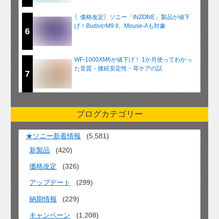
〖価格改定〗ソニー「INZONE」製品が値下
げ！BudsやM9 II、Mouse-Aも対象
6
WF-1000XM6が値下げ！ 1か月使ってわかっ
た音質・接続安定性・耳ケアの話
7
ブログカテゴリー
★ソニー新着情報
(5,581)
新製品
(420)
価格改定
(326)
アップデート
(299)
納期情報
(229)
キャンペーン
(1,208)