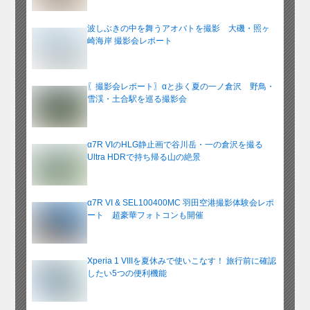
波しぶきの中を舞うアオバトを撮影 大磯・照ヶ
崎海岸 撮影会レポート
〖撮影会レポート〗αと歩く夏の一ノ倉沢 野鳥・
雪渓・土合駅を巡る撮影会
α7R VIのHLG静止画で谷川岳・一の倉沢を撮る
Ultra HDRで持ち帰る山の絶景
α7R VI & SEL100400MC 羽田空港撮影体験会レポ
ート 超豪華フォトコンも開催
Xperia 1 VIIIを夏休みで使いこなす！ 旅行前に確認
したい5つの便利機能