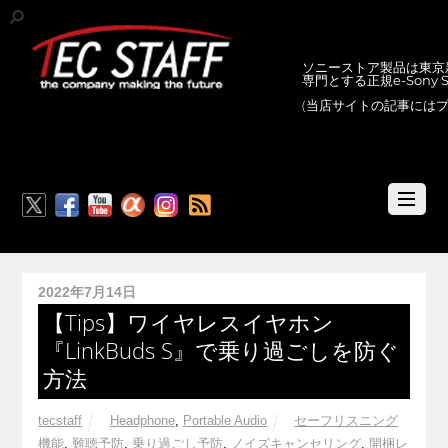
ソニーストア製品は東京新
専門とする正規e-Sony
(当店サイトの記事には
RSS
2022年7月14日
【Tips】ワイヤレスイヤホン
『LinkBuds S』で乗り過ごしを防ぐ
方法
tecstaff
Headphone
,
Portable Audio
セーフリスニング
機能
,
難聴予防
,
乗り過ごし予防
,
ノイズキャンセリング
,
開梱レ