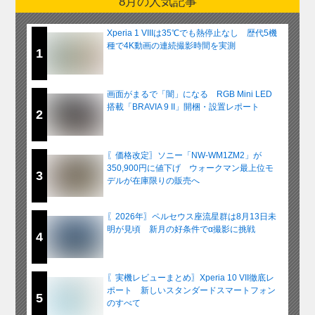
8月の人気記事
Xperia 1 VIIIは35℃でも熱停止なし 歴代5機
種で4K動画の連続撮影時間を実測
1
画面がまるで「闇」になる RGB Mini LED
搭載「BRAVIA 9 II」開梱・設置レポート
2
〖価格改定〗ソニー「NW-WM1ZM2」が
350,900円に値下げ ウォークマン最上位モ
3
デルが在庫限りの販売へ
〖2026年〗ペルセウス座流星群は8月13日未
明が見頃 新月の好条件でα撮影に挑戦
4
〖実機レビューまとめ〗Xperia 10 VII徹底レ
ポート 新しいスタンダードスマートフォン
5
のすべて