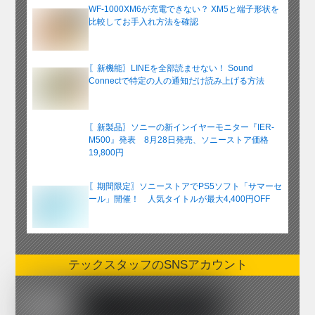
WF-1000XM6が充電できない？ XM5と端子形状を
比較してお手入れ方法を確認
〖新機能〗LINEを全部読ませない！ Sound
Connectで特定の人の通知だけ読み上げる方法
〖新製品〗ソニーの新インイヤーモニター『IER-
M500』発表 8月28日発売、ソニーストア価格
19,800円
〖期間限定〗ソニーストアでPS5ソフト「サマーセ
ール」開催！ 人気タイトルが最大4,400円OFF
テックスタッフのSNSアカウント