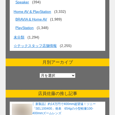
Speaker
(394)
Home AV & PlayStation
(3,332)
BRAVIA & Home AV
(1,989)
PlayStation
(1,348)
未分類
(1,294)
☆テックスタッフ店舗情報
(2,255)
月別アーカイブ
月
別
ア
ー
店員佐藤の推し記事
カ
イ
〖新製品〗約14万円で400mm超望遠！ソニー
ブ
「SEL100400」発表 654gの小型軽量100-
400mmズームレンズ