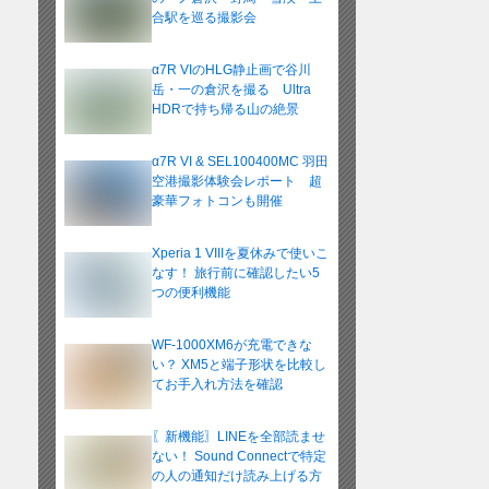
合駅を巡る撮影会
α7R VIのHLG静止画で谷川
岳・一の倉沢を撮る Ultra
HDRで持ち帰る山の絶景
α7R VI & SEL100400MC 羽田
空港撮影体験会レポート 超
豪華フォトコンも開催
Xperia 1 VIIIを夏休みで使いこ
なす！ 旅行前に確認したい5
つの便利機能
WF-1000XM6が充電できな
い？ XM5と端子形状を比較し
てお手入れ方法を確認
〖新機能〗LINEを全部読ませ
ない！ Sound Connectで特定
の人の通知だけ読み上げる方