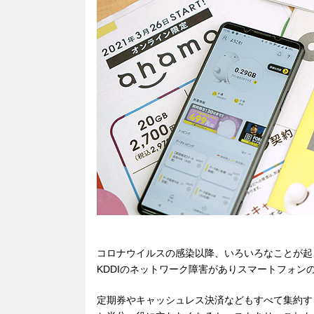
e
n
a
b
a
d
o
s
o
k
コロナウイルスの感染以降、いろいろなことが起
KDDIのネットワーク障害がありスマートフォン
定期券やキャッシュレス決済などもすべて集約す