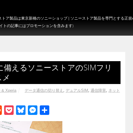
トア製品は東京新橋のソニーショップ | ソニーストア製品を専門とする正規e-S
サイトの記事にはプロモーションを含みます)
備えるソニーストアのSIMフリ
スメ
 & Xperia
データ通信の切り替え
,
デュアルSIM
,
通信障害
,
ネット
R
P
Bl
M
共
e
o
u
e
有
d
ck
e
ss