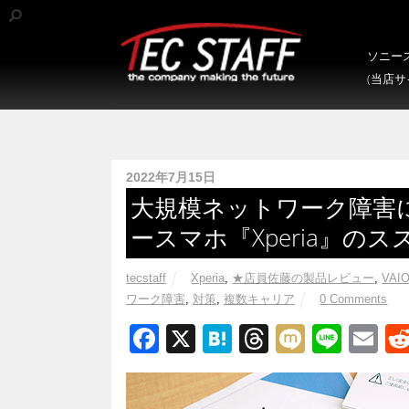
ソニース
(当店
2022年7月15日
大規模ネットワーク障害に
ースマホ『Xperia』のス
tecstaff
Xperia
,
★店員佐藤の製品レビュー
,
VAIO
ワーク障害
,
対策
,
複数キャリア
0 Comments
F
X
H
T
M
Li
E
a
at
hr
ixi
n
m
c
e
e
e
ail