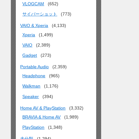
VLOGCAM
(652)
サイバーショット
(773)
VAIO & Xperia
(4,133)
Xperia
(1,499)
VAIO
(2,389)
Gadget
(273)
Portable Audio
(2,359)
Headphone
(965)
Walkman
(1,176)
Speaker
(394)
Home AV & PlayStation
(3,332)
BRAVIA & Home AV
(1,989)
PlayStation
(1,348)
未分類
(1,294)