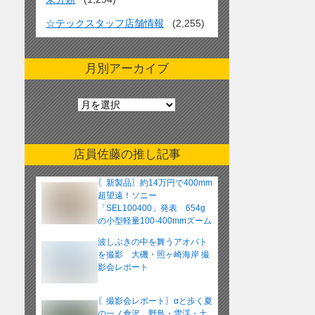
☆テックスタッフ店舗情報
(2,255)
月別アーカイブ
月
別
ア
ー
店員佐藤の推し記事
カ
イ
〖新製品〗約14万円で400mm
ブ
超望遠！ソニー
「SEL100400」発表 654g
の小型軽量100-400mmズーム
レンズ
波しぶきの中を舞うアオバト
を撮影 大磯・照ヶ崎海岸 撮
影会レポート
〖撮影会レポート〗αと歩く夏
の一ノ倉沢 野鳥・雪渓・土