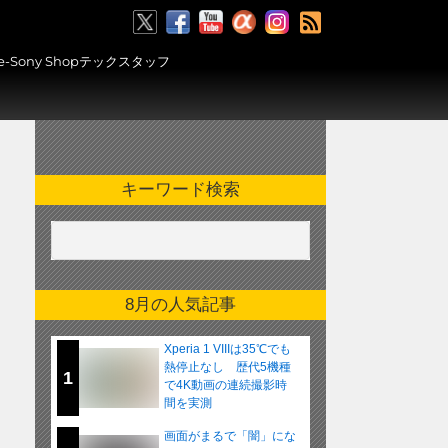
RSS
ony Shopテックスタッフ
キーワード検索
8月の人気記事
Xperia 1 VIIIは35℃でも
熱停止なし 歴代5機種
1
で4K動画の連続撮影時
間を実測
画面がまるで「闇」にな