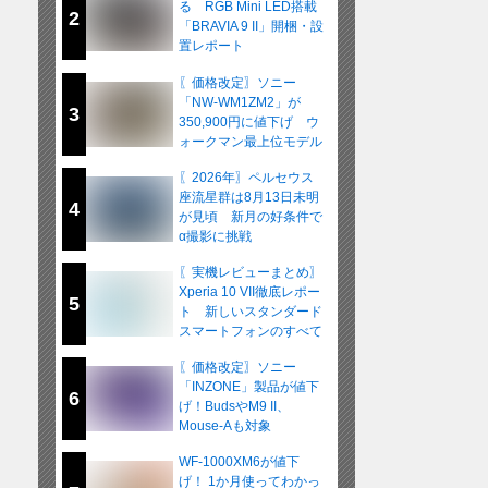
る RGB Mini LED搭載
2
「BRAVIA 9 II」開梱・設
置レポート
〖価格改定〗ソニー
「NW-WM1ZM2」が
3
350,900円に値下げ ウ
ォークマン最上位モデル
が在庫限りの販売へ
〖2026年〗ペルセウス
座流星群は8月13日未明
4
が見頃 新月の好条件で
α撮影に挑戦
〖実機レビューまとめ〗
Xperia 10 VII徹底レポー
5
ト 新しいスタンダード
スマートフォンのすべて
〖価格改定〗ソニー
「INZONE」製品が値下
6
げ！BudsやM9 II、
Mouse-Aも対象
WF-1000XM6が値下
げ！ 1か月使ってわかっ