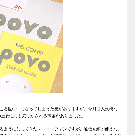
di
et
sk
e
t
y
n
g
er
こる世の中になってしまった感がありますが、今月は大規模な
の重要性にも気づかされる事案がありました。
るようになってきたスマートフォンですが、通信回線が使えない