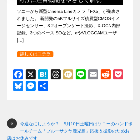
ソニーから新型Cinema Lineカメラ「FX5」が発表さ
れました。 新開発の5Kフルサイズ積層型CMOSイメ
ージセンサー、3:2オープンゲート撮影、X-OCN内部
記録、3つのベースISOなど、αやVLOGCAMユーザ
[…]
詳しくはコチラ
F
X
H
T
M
Li
E
R
P
a
at
hr
ixi
n
m
e
o
Bl
M
共
c
e
e
e
ail
d
ck
u
e
有
e
n
a
di
et
e
ss
b
a
d
t
sk
e
o
s
«
y
n
今週なにしようか？ 5月10日土曜日はソニーのハンドボ
ールチーム「ブルーサクヤ鹿児島」応援＆撮影のためお
o
g
店はお休みです