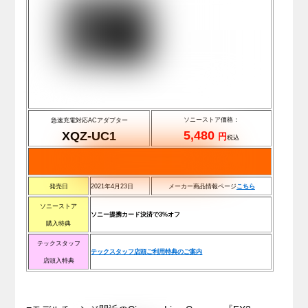
ソニーストア価格：
急速充電対応ACアダプター
5,480
XQZ-UC1
円
税込
発売日
2021年4月23日
メーカー商品情報ページ
こちら
ソニーストア
ソニー提携カード決済で3%オフ
購入特典
テックスタッフ
テックスタッフ店頭ご利用特典のご案内
店頭入特典