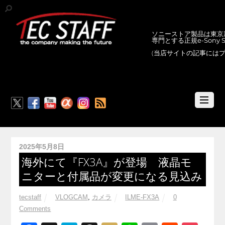
ソニーストア製品は東京新
専門とする正規e-Sony
(当店サイトの記事には
RSS
2025年5月8日
海外にて『FX3A』が登場 液晶モ
ニターと付属品が変更になる見込み
tecstaff
VLOGCAM
,
カメラ
ILME-FX3A
0
Comments