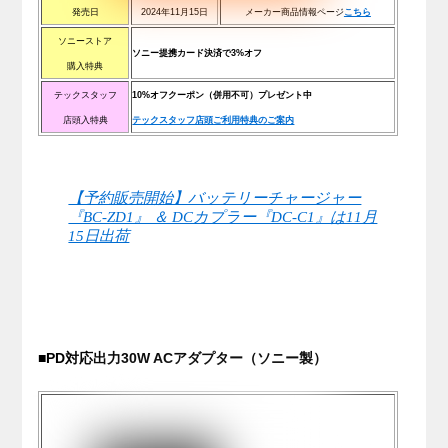
発売日
2024年11月15日
メーカー商品情報ページ
こちら
ソニーストア
ソニー提携カード決済で3%オフ
購入特典
テックスタッフ
10%オフクーポン（併用不可）プレゼント中
店頭入特典
テックスタッフ店頭ご利用特典のご案内
【予約販売開始】バッテリーチャージャー
『BC-ZD1』 ＆ DCカプラー『DC-C1』は11月
15日出荷
■PD対応出力30W ACアダプター（ソニー製）