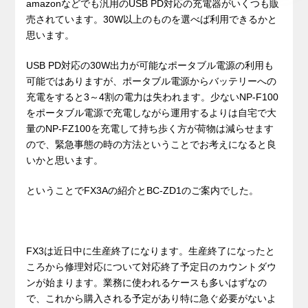
amazonなどでも汎用のUSB PD対応の充電器がいくつも販
売されています。30W以上のものを選べば利用できるかと
思います。
USB PD対応の30W出力が可能なポータブル電源の利用も
可能ではありますが、ポータブル電源からバッテリーへの
充電をすると3～4割の電力は失われます。少ないNP-F100
をポータブル電源で充電しながら運用するよりは自宅で大
量のNP-FZ100を充電して持ち歩く方が荷物は減らせます
ので、緊急事態の時の方法ということでお考えになると良
いかと思います。
ということでFX3Aの紹介とBC-ZD1のご案内でした。
FX3は近日中に生産終了になります。生産終了になったと
ころから修理対応について対応終了予定日のカウントダウ
ンが始まります。業務に使われるケースも多いはずなの
で、これから購入される予定があり特に急ぐ必要がないよ