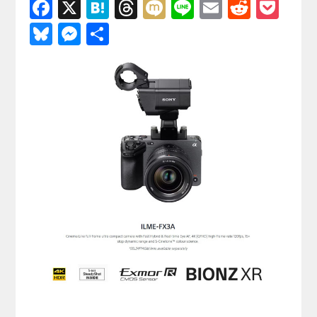
F
X
H
T
M
Li
E
R
P
a
at
hr
ixi
n
m
e
o
Bl
M
共
c
e
e
e
ail
d
ck
u
e
有
e
n
a
di
et
e
ss
b
a
d
t
sk
e
o
s
y
n
o
g
k
er