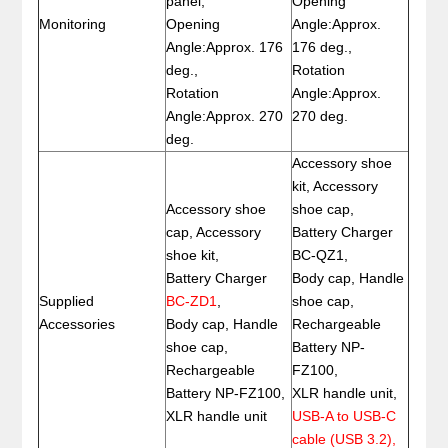
panel,
Opening
Monitoring
Opening
Angle:Approx.
Angle:Approx. 176
176 deg.,
deg.,
Rotation
Rotation
Angle:Approx.
Angle:Approx. 270
270 deg.
deg.
Accessory shoe
kit, Accessory
Accessory shoe
shoe cap,
cap, Accessory
Battery Charger
shoe kit,
BC-QZ1,
Battery Charger
Body cap, Handle
Supplied
BC-ZD1
,
shoe cap,
Accessories
Body cap, Handle
Rechargeable
shoe cap,
Battery NP-
Rechargeable
FZ100,
Battery NP-FZ100,
XLR handle unit,
XLR handle unit
USB-A to USB-C
cable (USB 3.2),