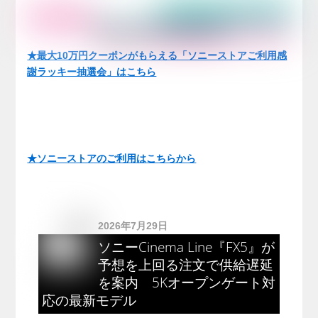
★最大10万円クーポンがもらえる「ソニーストアご利用感
謝ラッキー抽選会」はこちら
★ソニーストアのご利用はこちらから
2026年7月29日
ソニーCinema Line『FX5』が
予想を上回る注文で供給遅延
を案内 5Kオープンゲート対
応の最新モデル