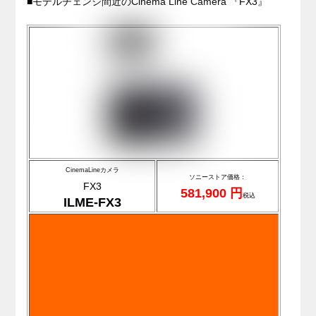
■モデルチェンジ間近のCinema Line Camera 『FX3』
CinemaLineカメラ
ソニーストア価格：
FX3
581,900 円
税込
ILME-FX3