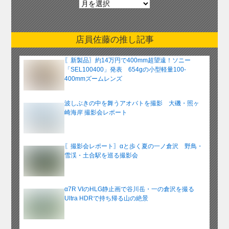
別
ア
ー
店員佐藤の推し記事
カ
イ
〖新製品〗約14万円で400mm超望遠！ソニー
ブ
「SEL100400」発表 654gの小型軽量100-
400mmズームレンズ
波しぶきの中を舞うアオバトを撮影 大磯・照ヶ
崎海岸 撮影会レポート
〖撮影会レポート〗αと歩く夏の一ノ倉沢 野鳥・
雪渓・土合駅を巡る撮影会
α7R VIのHLG静止画で谷川岳・一の倉沢を撮る
Ultra HDRで持ち帰る山の絶景