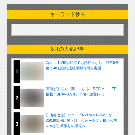
キーワード検索
8月の人気記事
Xperia 1 VIIIは35℃でも熱停止なし 歴代5機
種で4K動画の連続撮影時間を実測
1
画面がまるで「闇」になる RGB Mini LED
搭載「BRAVIA 9 II」開梱・設置レポート
2
〖価格改定〗ソニー「NW-WM1ZM2」が
350,900円に値下げ ウォークマン最上位モ
3
デルが在庫限りの販売へ