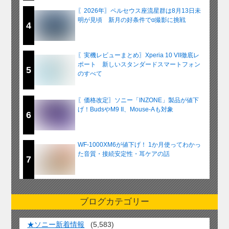
〖2026年〗ペルセウス座流星群は8月13日未
明が見頃 新月の好条件でα撮影に挑戦
4
〖実機レビューまとめ〗Xperia 10 VII徹底レ
ポート 新しいスタンダードスマートフォン
5
のすべて
〖価格改定〗ソニー「INZONE」製品が値下
げ！BudsやM9 II、Mouse-Aも対象
6
WF-1000XM6が値下げ！ 1か月使ってわかっ
た音質・接続安定性・耳ケアの話
7
ブログカテゴリー
★ソニー新着情報
(5,583)