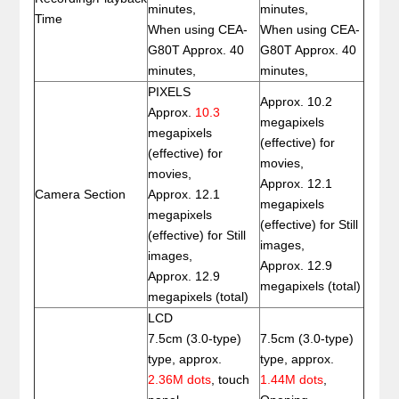
minutes,
minutes,
Time
When using CEA-
When using CEA-
G80T Approx. 40
G80T Approx. 40
minutes,
minutes,
PIXELS
Approx. 10.2
Approx.
10.3
megapixels
megapixels
(effective) for
(effective) for
movies,
movies,
Approx. 12.1
Camera Section
Approx. 12.1
megapixels
megapixels
(effective) for Still
(effective) for Still
images,
images,
Approx. 12.9
Approx. 12.9
megapixels (total)
megapixels (total)
LCD
7.5cm (3.0-type)
7.5cm (3.0-type)
type, approx.
type, approx.
2.36M dots
, touch
1.44M dots
,