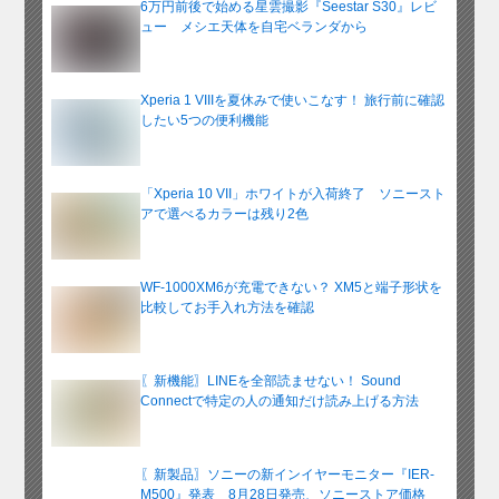
6万円前後で始める星雲撮影『Seestar S30』レビ
ュー メシエ天体を自宅ベランダから
Xperia 1 VIIIを夏休みで使いこなす！ 旅行前に確認
したい5つの便利機能
「Xperia 10 VII」ホワイトが入荷終了 ソニースト
アで選べるカラーは残り2色
WF-1000XM6が充電できない？ XM5と端子形状を
比較してお手入れ方法を確認
〖新機能〗LINEを全部読ませない！ Sound
Connectで特定の人の通知だけ読み上げる方法
〖新製品〗ソニーの新インイヤーモニター『IER-
M500』発表 8月28日発売、ソニーストア価格