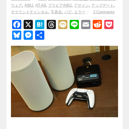
ウェア
,
A90J
,
HT-A9
,
ブラビアA90J
,
アサイン
,
アップデート
,
サラウンドチャンネル
,
不具合
,
バグ
,
エラー
2 Comments
F
X
H
T
M
Li
E
R
P
a
at
hr
ixi
n
m
e
o
Bl
M
共
c
e
e
e
ail
d
ck
u
e
有
e
n
a
di
et
e
ss
b
a
d
t
sk
e
o
s
y
n
o
g
k
er