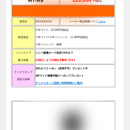
220,000
HT-A9
円
税込
発売日
2021年8月7日
メーカー商品情報ページ
こちら
５年ワイド：
22,000
円(税込)
延長保証
３年ワイド/
５年ベーシック：
11,000
円(税込)
３年ベーシック：無償
ソニーストア
ソニー提携カード決済で3%オフ
購入特典
2
4回払いまで分割払手数料【0％】
10%オフクーポン（併用不可）プレゼント中
テックスタッフ
3年ワイド保障半額クーポンププレゼント
店頭入特典
テックスタッフ店頭ご利用特典のご案内