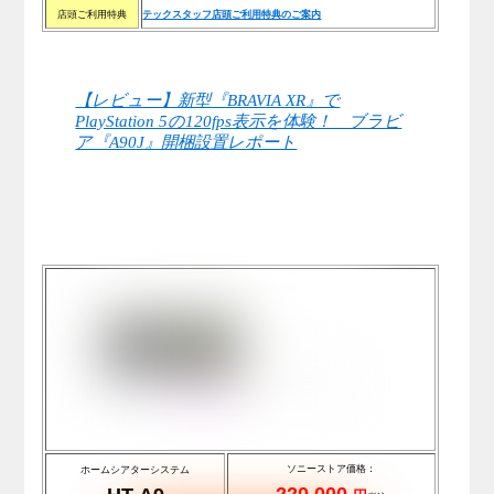
店頭ご利用特典
テックスタッフ店頭ご利用特典のご案内
【レビュー】新型『BRAVIA XR』で
PlayStation 5の120fps表示を体験！ ブラビ
ア『A90J』開梱設置レポート
ソニーストア価格：
ホームシアターシステム