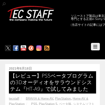
ソニーストア製品は東京新
専門とする正規e-Sony
(当店サイトの記事には
RSS
2021年8月18日
【レビュー】PS5ベータプログラム
の3Dオーディオをサラウンドシス
テム『HT-A9』で試してみました
tecstaff
BRAVIA & Home AV
,
PlayStation
,
Home AV &
PlayStation
PS5
,
PlayStation 5
,
ベータ版
,
システムソフト