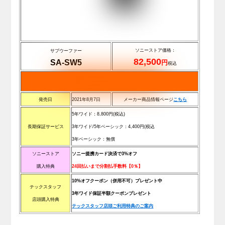
ソニーストア価格：
サブウーファー
82,500
SA-SW5
円
税込
発売日
2021年8月7日
メーカー商品情報ページ
こちら
5年ワイド：
8,800
円(税込)
長期保証サービス
3年ワイド/5年ベーシック：
4,400
円(税込
3年ベーシック：無償
ソニーストア
ソニー提携カード決済で3%オフ
購入特典
2
4回払いまで分割払手数料【0％】
10%オフクーポン（併用不可）プレゼント中
テックスタッフ
3年ワイド保証半額クーポンプレゼント
店頭購入特典
テックスタッフ店頭ご利用特典のご案内
.