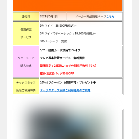
発売日
2021年5月1日
メーカー商品情報ページ
こちら
5年ワイド：
38,500
円(税込)
～
長期保証
3年ワイド/5年ベーシック：
19,800
円(税込)
～
サービス
3年ベーシック：無償
ソニー提携カード決済で3%オフ
ソニーストア
テレビ基本設置サービス 無料提供
購入特典
期間限定：24回払いまで分割払手数料【0％】
壁掛け設置パック50％OFF
テックスタッフ
10%オフクーポン（併用不可）プレゼント中
店頭ご利用特典
テックスタッフ店頭ご利用特典のご案内