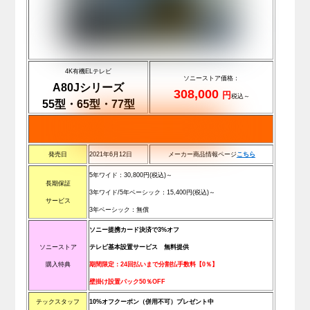
4K有機ELテレビ
ソニーストア価格：
A80Jシリーズ
308,000
円
税込～
55型・65型・77型
発売日
2021年6月12日
メーカー商品情報ページ
こちら
5年ワイド：
30,800
円(税込)
～
長期保証
3年ワイド/5年ベーシック：
15,400
円(税込)
～
サービス
3年ベーシック：無償
ソニー提携カード決済で3%オフ
ソニーストア
テレビ基本設置サービス 無料提供
購入特典
期間限定：24回払いまで分割払手数料【0％】
壁掛け設置パック50％OFF
テックスタッフ
10%オフクーポン（併用不可）プレゼント中