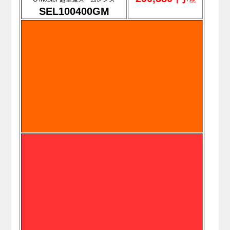
+税
SEL100400GM