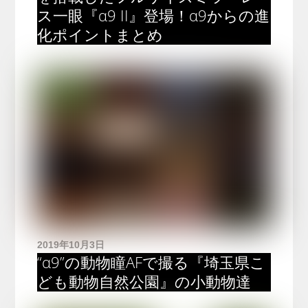
ス一眼『α9 II』登場！α9からの進
化ポイントまとめ
2019年10月3日
“α9”の動物瞳AFで撮る『埼玉県こ
ども動物自然公園』の小動物達