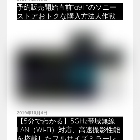
予約販売開始直前“α9II”のソニー
ストアおトクな購入方法大作戦
2019年10月4日
【5分でわかる】5GHz帯域無線
LAN（Wi-Fi）対応、高速撮影性能
を搭載したフルサイズミラーレ