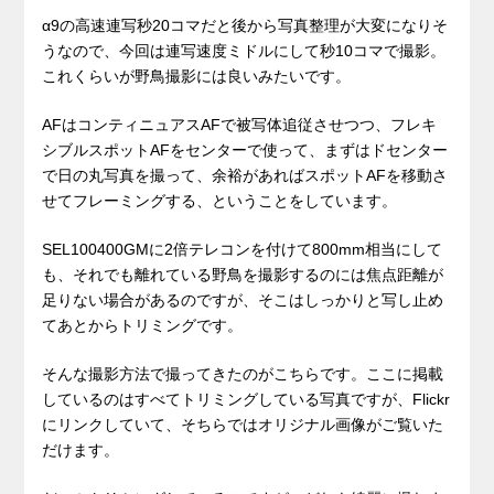
α9の高速連写秒20コマだと後から写真整理が大変になりそ
うなので、今回は連写速度ミドルにして秒10コマで撮影。
これくらいが野鳥撮影には良いみたいです。
AFはコンティニュアスAFで被写体追従させつつ、フレキ
シブルスポットAFをセンターで使って、まずはドセンター
で日の丸写真を撮って、余裕があればスポットAFを移動さ
せてフレーミングする、ということをしています。
SEL100400GMに2倍テレコンを付けて800mm相当にして
も、それでも離れている野鳥を撮影するのには焦点距離が
足りない場合があるのですが、そこはしっかりと写し止め
てあとからトリミングです。
そんな撮影方法で撮ってきたのがこちらです。ここに掲載
しているのはすべてトリミングしている写真ですが、Flickr
にリンクしていて、そちらではオリジナル画像がご覧いた
だけます。