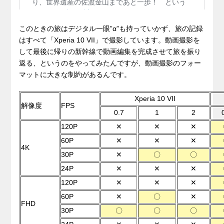
このときの旅はデジタル一眼”α”も持っていかず、旅の記録
はすべて「Xperia 10 VII」で撮影しています。動画撮影を
して最後に帰りの新幹線で動画編集を完成させて旅を振り
返る、というのをやってみたんですが、動画撮影のフォー
マットに大きな制約があるんです。
Xperia 10 VII
解像度
FPS
0.7
1
2
120P
✕
✕
✕
60P
✕
✕
✕
4K
30P
✕
〇
〇
24P
✕
✕
✕
120P
✕
✕
✕
60P
✕
〇
✕
FHD
30P
〇
〇
〇