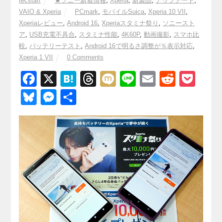
tecstaff
★ソニー新着情報
,
Xperia
,
新製品
,
アップデート
,
VAIO & Xperia
PCmark
,
モバイルSuica
,
Xperia 10 VII
,
Xperiaレビュー
,
Android 16
,
Xperiaスタミナ祭り
,
ソニースト
ア
,
USB充電不具合
,
スタミナ性能
,
4K60P
,
動画撮影
,
スマホ比
較
,
バッテリーテスト
,
Android 16で明るさ調整が％表示対応
,
Xperia 1 VII
0 Comments
F
X
H
T
M
Li
E
R
P
a
at
hr
ixi
n
m
e
o
Bl
M
共
c
e
e
e
ail
d
ck
u
e
有
e
n
a
di
et
e
ss
b
a
d
t
sk
e
o
s
y
n
o
g
k
er