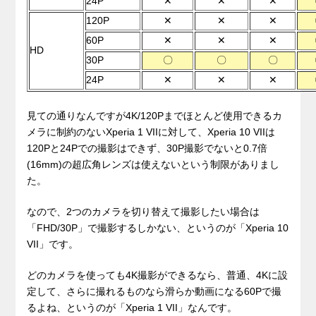
24P
✕
✕
✕
120P
✕
✕
✕
60P
✕
✕
✕
HD
30P
〇
〇
〇
24P
✕
✕
✕
.
見ての通りなんですが4K/120Pまでほとんど使用できるカ
メラに制約のないXperia 1 VIIに対して、Xperia 10 VIIは
120Pと24Pでの撮影はできず、30P撮影でないと0.7倍
(16mm)の超広角レンズは使えないという制限がありまし
た。
なので、2つのカメラを切り替えて撮影したい場合は
「FHD/30P」で撮影するしかない、というのが「Xperia 10
VII」です。
どのカメラを使っても4K撮影ができるなら、普通、4Kに設
定して、さらに撮れるものなら滑らか動画になる60Pで撮
るよね、というのが「Xperia 1 VII」なんです。