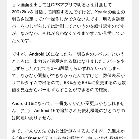
ョン画面を出してはGPSアプリで明るさを計測して
200±2luxを目指して調整するんですけど、Xperiaの画面の
明るさ設定ってバー操作しかできないんです。明るさ調整
バーを少しずらしては計測してというのを繰り返すのです
が、なかなか、それが合わなくて今まですごい苦労してい
たんです。
ですが、Android 16になったら「明るさのレベル」という
ところに、出力％が表示される様になりました。バーを少
しずらしただけでも2～3段階くらいずれていってしまっ
て、なかなか調整ができなかったんですけど、数値表示が
リアルタイムで出るので、68％から69％に変更するのも数
値を見ながらバーをずらすことができるので確実。
Android 16になって、一番ありがたい変更点かもしれませ
ん。(^_-) Android 16で追加された便利機能のひとつなの
は間違いありません。
さて、そんな方法であとは計測をするんですが、先週末か
ら3台のXperiaでテストをやり続けて、やっと出た数値がこ