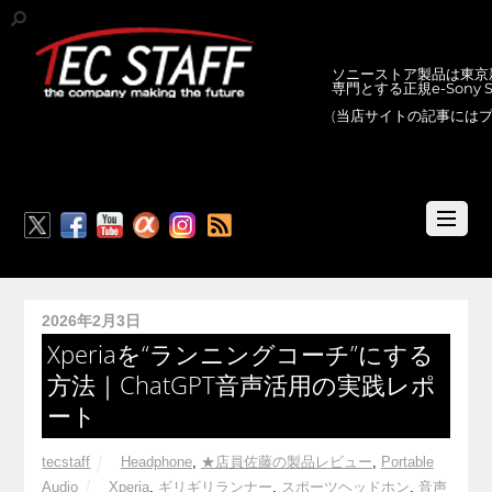
ソニーストア製品は東京新
専門とする正規e-Sony
(当店サイトの記事には
RSS
2026年2月3日
Xperiaを“ランニングコーチ”にする
方法｜ChatGPT音声活用の実践レポ
ート
tecstaff
Headphone
,
★店員佐藤の製品レビュー
,
Portable
Audio
Xperia
,
ギリギリランナー
,
スポーツヘッドホン
,
音声