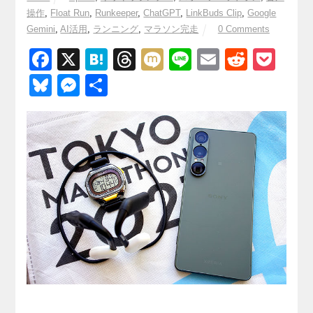
操作
,
Float Run
,
Runkeeper
,
ChatGPT
,
LinkBuds Clip
,
Google
Gemini
,
AI活用
,
ランニング
,
マラソン完走
0 Comments
F
X
H
T
M
Li
E
R
P
a
at
hr
ixi
n
m
e
o
Bl
M
共
c
e
e
e
ail
d
ck
u
e
有
e
n
a
di
et
e
ss
b
a
d
t
sk
e
o
s
y
n
o
g
k
er