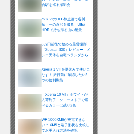
合駅を巡る撮影会
α7R VIのHLG静止画で谷川
岳・一の倉沢を撮る Ultra
HDRで持ち帰る山の絶景
6万円前後で始める星雲撮影
『Seestar S30』レビュー メ
シエ天体を自宅ベランダから
Xperia 1 VIIIを夏休みで使いこ
なす！ 旅行前に確認したい5
つの便利機能
「Xperia 10 VII」ホワイトが
入荷終了 ソニーストアで選
べるカラーは残り2色
WF-1000XM6が充電できな
い？ XM5と端子形状を比較し
てお手入れ方法を確認