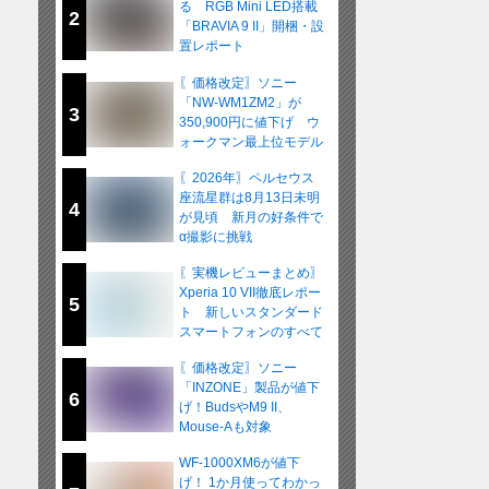
る RGB Mini LED搭載
2
「BRAVIA 9 II」開梱・設
置レポート
〖価格改定〗ソニー
「NW-WM1ZM2」が
3
350,900円に値下げ ウ
ォークマン最上位モデル
が在庫限りの販売へ
〖2026年〗ペルセウス
座流星群は8月13日未明
4
が見頃 新月の好条件で
α撮影に挑戦
〖実機レビューまとめ〗
Xperia 10 VII徹底レポー
5
ト 新しいスタンダード
スマートフォンのすべて
〖価格改定〗ソニー
「INZONE」製品が値下
6
げ！BudsやM9 II、
Mouse-Aも対象
WF-1000XM6が値下
げ！ 1か月使ってわかっ