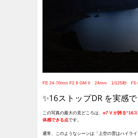
FE 24-70mm F2.8 GM II 24mm 1/125秒 F5.
✨16ストップDR を実感で
この写真の最大の見どころは、
α7 V が誇る“
体感できる点
です。
通常、このようなシーンは「上空の雲はハイライ