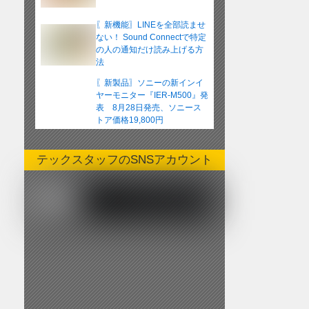
〖新機能〗LINEを全部読ませ
ない！ Sound Connectで特定
の人の通知だけ読み上げる方
法
〖新製品〗ソニーの新インイ
ヤーモニター『IER-M500』発
表 8月28日発売、ソニース
トア価格19,800円
テックスタッフのSNSアカウント