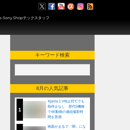
RSS
ony Shopテックスタッフ
キーワード検索
8月の人気記事
Xperia 1 VIIIは35℃でも
熱停止なし 歴代5機種
1
で4K動画の連続撮影時
間を実測
画面がまるで「闇」にな