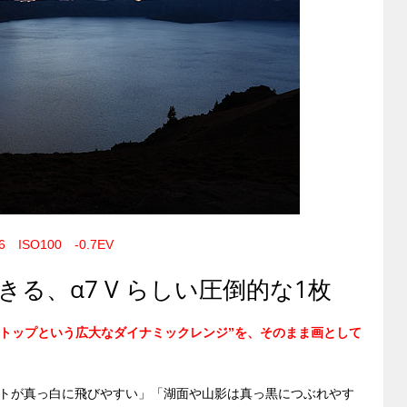
6 ISO100 -0.7EV
きる、α7 V らしい圧倒的な1枚
16ストップという広大なダイナミックレンジ”を、そのまま画として
トが真っ白に飛びやすい」「湖面や山影は真っ黒につぶれやす