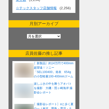
☆テックスタッフ店舗情報
(2,256)
月別アーカイブ
月
別
ア
ー
店員佐藤の推し記事
カ
イ
〖新製品〗約14万円で400mm
ブ
超望遠！ソニー
「SEL100400」発表 654g
の小型軽量100-400mmズーム
レンズ
波しぶきの中を舞うアオバト
を撮影 大磯・照ヶ崎海岸 撮
影会レポート
〖撮影会レポート〗αと歩く夏
の一ノ倉沢 野鳥・雪渓・土