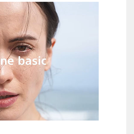
e
o
u
e
有
d
ck
e
ss
di
et
sk
e
t
y
n
g
er