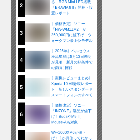
る RGB Mini LED搭載
2
「BRAVIA 9 II」開梱・設
置レポート
〖価格改定〗ソニー
「NW-WM1ZM2」が
3
350,900円に値下げ ウ
ォークマン最上位モデル
が在庫限りの販売へ
〖2026年〗ペルセウス
座流星群は8月13日未明
4
が見頃 新月の好条件で
α撮影に挑戦
〖実機レビューまとめ〗
Xperia 10 VII徹底レポー
5
ト 新しいスタンダード
スマートフォンのすべて
〖価格改定〗ソニー
「INZONE」製品が値下
6
げ！BudsやM9 II、
Mouse-Aも対象
WF-1000XM6が値下
げ！ 1か月使ってわかっ