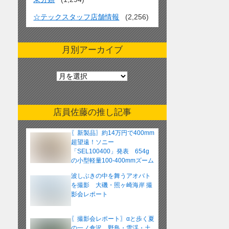
☆テックスタッフ店舗情報
(2,256)
月別アーカイブ
月
別
ア
ー
店員佐藤の推し記事
カ
イ
〖新製品〗約14万円で400mm
ブ
超望遠！ソニー
「SEL100400」発表 654g
の小型軽量100-400mmズーム
レンズ
波しぶきの中を舞うアオバト
を撮影 大磯・照ヶ崎海岸 撮
影会レポート
〖撮影会レポート〗αと歩く夏
の一ノ倉沢 野鳥・雪渓・土