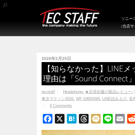
ソニース
(当店
2026年2月25日
【知らなかった】LINE
理由は「Sound Connec
tecstaff
Headphone
,
★店員佐藤の製品レビュー
,
東京マラソン2026
,
WF-1000XM6
,
LINE読み上げ
,
音
0 Comments
F
X
H
T
M
Li
E
a
at
hr
ixi
n
m