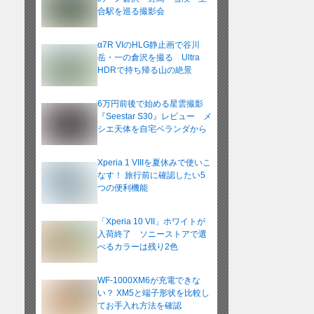
合駅を巡る撮影会
α7R VIのHLG静止画で谷川
岳・一の倉沢を撮る Ultra
HDRで持ち帰る山の絶景
6万円前後で始める星雲撮影
『Seestar S30』レビュー メ
シエ天体を自宅ベランダから
Xperia 1 VIIIを夏休みで使いこ
なす！ 旅行前に確認したい5
つの便利機能
「Xperia 10 VII」ホワイトが
入荷終了 ソニーストアで選
べるカラーは残り2色
WF-1000XM6が充電できな
い？ XM5と端子形状を比較し
てお手入れ方法を確認