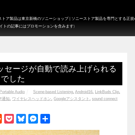
トア製品は東京新橋のソニーショップ | ソニーストア製品を専門とする正規e-S
サイトの記事にはプロモーションを含みます)
メッセージが自動で読み上げられる
t」でした
Portable Audio
Scene-based Listening
,
Android16
,
LinkBuds Clip
,
声通知
,
ワイヤレスヘッドホン
,
Googleアシスタント
,
sound connect
R
P
Bl
M
共
e
o
u
e
有