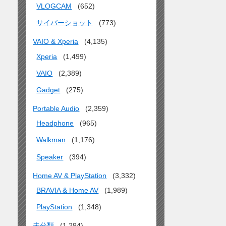
VLOGCAM
(652)
サイバーショット
(773)
VAIO & Xperia
(4,135)
Xperia
(1,499)
VAIO
(2,389)
Gadget
(275)
Portable Audio
(2,359)
Headphone
(965)
Walkman
(1,176)
Speaker
(394)
Home AV & PlayStation
(3,332)
BRAVIA & Home AV
(1,989)
PlayStation
(1,348)
未分類
(1,294)