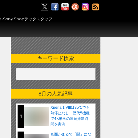
RSS
ony Shopテックスタッフ
キーワード検索
8月の人気記事
Xperia 1 VIIIは35℃でも
熱停止なし 歴代5機種
1
で4K動画の連続撮影時
間を実測
画面がまるで「闇」にな