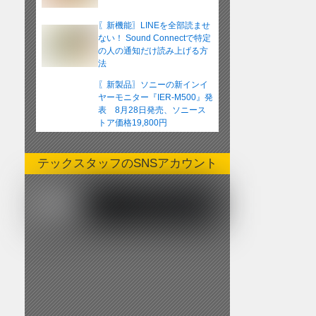
〖新機能〗LINEを全部読ませ
ない！ Sound Connectで特定
の人の通知だけ読み上げる方
法
〖新製品〗ソニーの新インイ
ヤーモニター『IER-M500』発
表 8月28日発売、ソニース
トア価格19,800円
テックスタッフのSNSアカウント