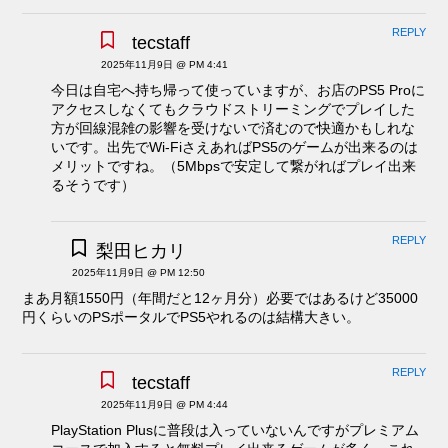
REPLY
tecstaff
2025年11月9日 @ PM 4:41
今日は自宅へ持ち帰って使っていますが、お店のPS5 Proに
アクセスしなくてもクラウドストリーミングでプレイした
方が回線混雑の影響を受けないで済むので快適かもしれな
いです。出先でWi-FiさえあればPS5のゲームが出来るのは
メリットですね。（5Mbpsで安定して繋がればプレイ出来
るそうです）
REPLY
梨田ヒカリ
2025年11月9日 @ PM 12:50
まあ月額1550円（年間だと12ヶ月分）必要ではあるけど35000
円くらいのPSポータルでPS5やれるのは結構大きい。
REPLY
tecstaff
2025年11月9日 @ PM 4:44
PlayStation Plusに普段は入っていないんですがプレミアム