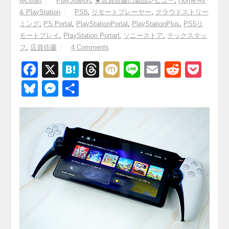
tecstaff
PlayStation
,
★店員佐藤の製品レビュー
,
Home AV
& PlayStation
PS5
,
リモートプレーヤー
,
クラウドストリー
ミング
,
PS Portal
,
PlayStationPortal
,
PlayStationPlus
,
PS5リ
モートプレイ
,
PlayStation Portarl
,
ソニーストア
,
テックスタッ
フ
,
店員佐藤
4 Comments
F
X
H
T
M
Li
E
R
P
a
at
hr
ixi
n
m
e
o
Bl
M
共
c
e
e
e
ail
d
ck
u
e
有
e
n
a
di
et
e
ss
b
a
d
t
sk
e
o
s
y
n
o
g
k
er