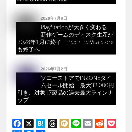
2026年7月6日
PlayStationが大きく変わる
新作ゲームのディスク生産が
2028年1月に終了 PS3・PS Vita Store
も終了へ
2026年7月2日
ソニーストアでINZONEタイ
ムセール開始 最大33,000円
引き、対象17製品の過去最大ラインナ
ップ
F
X
H
T
M
Li
E
R
P