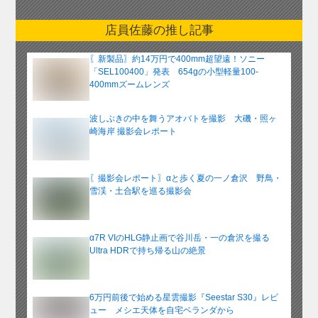
ア
ー
店員佐藤の推し記事
カ
イ
〖新製品〗約14万円で400mm超望遠！ソニー
ブ
「SEL100400」発表 654gの小型軽量100-
400mmズームレンズ
波しぶきの中を舞うアオバトを撮影 大磯・照ヶ
崎海岸 撮影会レポート
〖撮影会レポート〗αと歩く夏の一ノ倉沢 野鳥・
雪渓・土合駅を巡る撮影会
α7R VIのHLG静止画で谷川岳・一の倉沢を撮る
Ultra HDRで持ち帰る山の絶景
6万円前後で始める星雲撮影『Seestar S30』レビ
ュー メシエ天体を自宅ベランダから