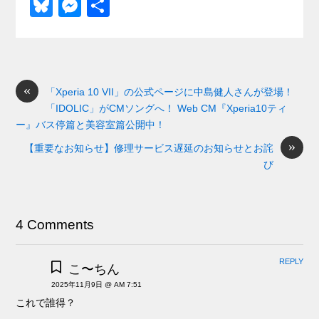
a
at
hr
ixi
n
m
e
o
Bl
M
共
c
e
e
e
ail
d
ck
u
e
有
e
n
a
di
et
e
ss
b
a
d
t
sk
e
o
s
«
y
n
「Xperia 10 VII」の公式ページに中島健人さんが登場！
「IDOLIC」がCMソングへ！ Web CM『Xperia10ティ
o
g
ー』バス停篇と美容室篇公開中！
k
er
»
【重要なお知らせ】修理サービス遅延のお知らせとお詫
び
4 Comments
REPLY
こ〜ちん
2025年11月9日 @ AM 7:51
これで誰得？