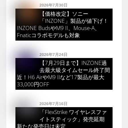
2026年7月30日
【価格改定】ソニー
「INZONE」製品が値下げ！
INZONE BudsやM9 II、Mouse-A、
Fnaticコラボモデルも対象
2026年7月24日
【7月29日まで】INZONE過
去最大級タイムセール終了間
近！H6 AirやM9 IIなど17製品が最大
33,000円OFF
2026年7月16日
「FlexStrike ワイヤレスファ
イトスティック」発売延期
新たな発売日は未定