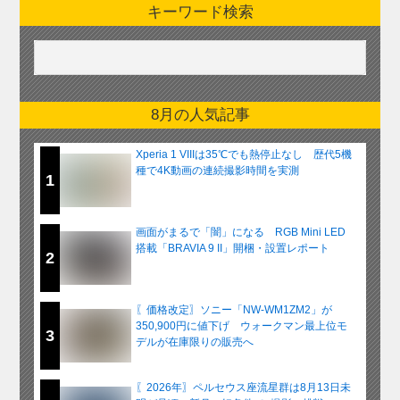
キーワード検索
8月の人気記事
Xperia 1 VIIIは35℃でも熱停止なし 歴代5機
種で4K動画の連続撮影時間を実測
1
画面がまるで「闇」になる RGB Mini LED
搭載「BRAVIA 9 II」開梱・設置レポート
2
〖価格改定〗ソニー「NW-WM1ZM2」が
350,900円に値下げ ウォークマン最上位モ
3
デルが在庫限りの販売へ
〖2026年〗ペルセウス座流星群は8月13日未