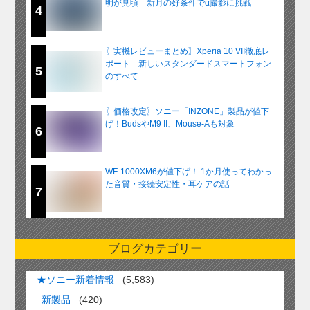
明が見頃 新月の好条件でα撮影に挑戦
4
〖実機レビューまとめ〗Xperia 10 VII徹底レ
ポート 新しいスタンダードスマートフォン
5
のすべて
〖価格改定〗ソニー「INZONE」製品が値下
げ！BudsやM9 II、Mouse-Aも対象
6
WF-1000XM6が値下げ！ 1か月使ってわかっ
た音質・接続安定性・耳ケアの話
7
ブログカテゴリー
★ソニー新着情報
(5,583)
新製品
(420)