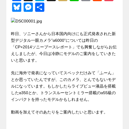
a
at
hr
ixi
n
m
e
o
Bl
M
共
c
e
e
e
ail
d
ck
u
e
有
e
n
a
di
et
e
ss
b
a
d
t
sk
e
昨日、ソニーさんから日本国内向けにも正式発表された新
o
s
型デジタル一眼カメラ”α6000”については昨日の
y
n
「CP+2014ソニーブースレポート」でも興奮しながらお伝
o
g
えしましたが、今日は冷静にモデルのご案内をしていきた
k
er
いと思います。
先に海外で発表になっていてスペックだけみて「ふーん」
とか思っていたんですが、このカメラ、とんでもないモデ
ルになっています。もしかしたらライブビュー液晶を搭載
したα350とか、トランスルーセントミラー搭載のα55級の
インパクトを持ったモデルかもしれません。
動画を加えてそのあたりをご案内したいと思います。