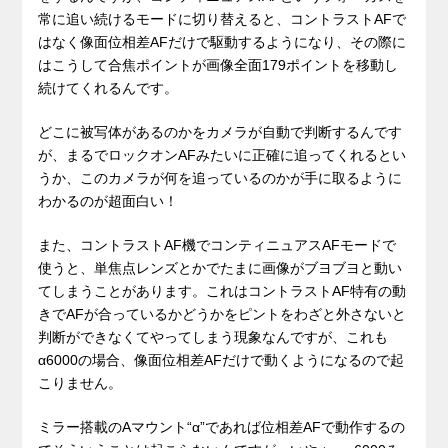
常に追い続けるモードに切り替えると、コントラストAFで
はなく像面位相差AFだけで駆動するようになり、その際に
はこうして合焦ポイントが画像全面179ポイントを移動し
続けてくれるんです。
どこに被写体があるのかをカメラが自動で判断するんです
が、まるでロックオンAFみたいに正確に追ってくれるとい
うか、このカメラが何を追っているのかが手に取るように
わかるのが超面白い！
また、コントラストAF機でコンティニュアスAFモードで
使うと、単焦点レンズとかでたまに画像がブヨブヨと動い
てしまうことがあります。これはコントラストAF特有の動
きでAFが合っているかどうかをピントをわざと外さないと
判断ができなくてやってしまう現象なんですが、これも
α6000の場合、像面位相差AFだけで動くようになるので起
こりません。
ミラー搭載のAマウント“α”であれば位相差AFで動作するの