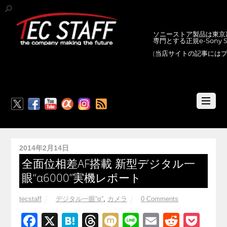
ソニーストア製品は東京新
専門とする正規e-Sony
(当店サイトの記事には
RSS
2014年2月14日
全面位相差AF搭載 新型デジタル一
眼“α6000”実機レポート
tecstaff
デジタル一眼“α”
,
カメラ
0 Comments
F
X
H
T
M
Li
E
R
P