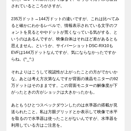
されているところがさすが。
235万ドット→144万ドットの違いですが、これは比べてみ
ると確かにわかるレベルで、情報表示されている文字のフ
ォントを見るとややドットが荒くなっている気がする、と
いうのはあるんですが、映像自体はそれほど差があるとも
思えません。というか、サイバーショットDSC-RX10も
EVFは144万ドットなんですが、気にならなかったですか
らね。(^_^;)
それよりはこうして視認性が上がったことの方がでかいか
な。あとは考え方次第なんですが背面の液晶モニターの92
万ドットはそのままです。この背面モニターの解像度が下
がったときの方がショックは大きかったかも。
あともうひとつスペックダウンしたのは水準器の搭載が見
送られたこと。私は方眼グリッドとか表示して映像で水平
を取るので水準器は使ったことがないんですが、水準器を
利用している方はご注意を。