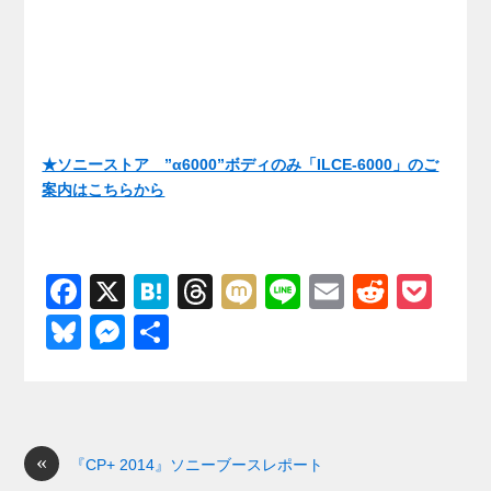
★ソニーストア ”α6000”ボディのみ「ILCE-6000」のご
案内はこちらから
F
X
H
T
M
Li
E
R
P
a
at
hr
ixi
n
m
e
o
Bl
M
共
c
e
e
e
ail
d
ck
u
e
有
e
n
a
di
et
e
ss
b
a
d
t
sk
e
o
s
«
y
n
『CP+ 2014』ソニーブースレポート