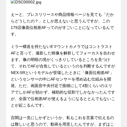
えーと、プレスリリースや商品情報ページを見ても「だか
らどうしたの？」としか思えないと思うんですが、この
179店像面位相差AFってのがすごいことになっているんで
す。
ミラー構造を持たないEマウントカメラではコントラスト
AFと言って、撮影した映像を解析してフォーカスを合わせ
ます。像の明暗の境がくっきりしているところを見つけ
て、それでAFが合焦しているというのを判断するんですが
NEX-5Rというモデルが登場したときに「像面位相差AF」
というセンサーの中にAFセンサーを埋め込む仕組みを開
発。ただ、画面音中央付近で面積にして4割くらいのエリ
アでしかAFが効かず、補助的な役割でしかなかったんです
が、全面で位相差AFが使えるようになるととんでもないこ
とが起こるんです。
百聞は一見にしかずというか、私もこれを言葉で伝えるの
は難しいと思うので、動画を用意したんですが、まずはこ