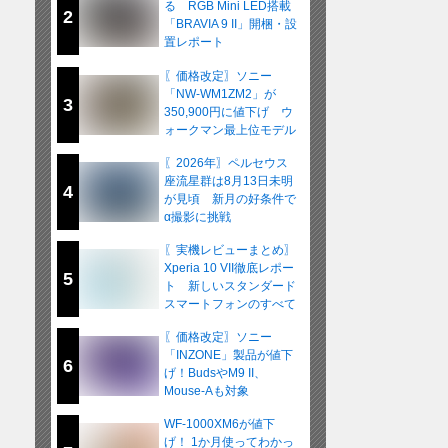
る RGB Mini LED搭載
2
「BRAVIA 9 II」開梱・設
置レポート
〖価格改定〗ソニー
「NW-WM1ZM2」が
3
350,900円に値下げ ウ
ォークマン最上位モデル
が在庫限りの販売へ
〖2026年〗ペルセウス
座流星群は8月13日未明
4
が見頃 新月の好条件で
α撮影に挑戦
〖実機レビューまとめ〗
Xperia 10 VII徹底レポー
5
ト 新しいスタンダード
スマートフォンのすべて
〖価格改定〗ソニー
「INZONE」製品が値下
6
げ！BudsやM9 II、
Mouse-Aも対象
WF-1000XM6が値下
げ！ 1か月使ってわかっ