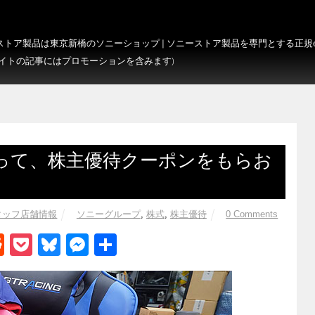
トア製品は東京新橋のソニーショップ | ソニーストア製品を専門とする正規e-S
サイトの記事にはプロモーションを含みます)
って、株主優待クーポンをもらお
タッフ店舗情報
ソニーグループ
,
株式
,
株主優待
0 Comments
R
P
Bl
M
共
e
o
u
e
有
d
ck
e
ss
di
et
sk
e