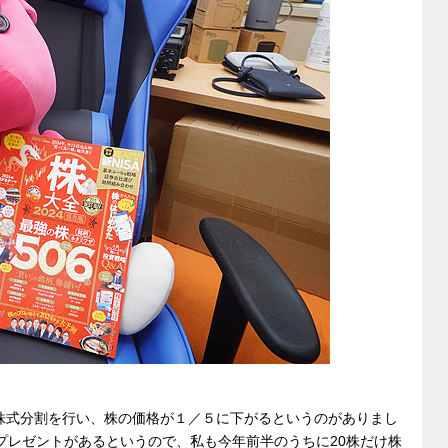
t
y
n
g
er
株式分割を行い、株の価格が１／５に下がるというのがありまし
プレゼントがあるというので、私も今年前半のうちに20株だけ株