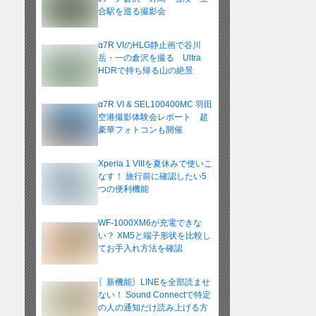
合駅を巡る撮影会
α7R VIのHLG静止画で谷川
岳・一の倉沢を撮る Ultra
HDRで持ち帰る山の絶景
α7R VI & SEL100400MC 羽田
空港撮影体験会レポート 超
豪華フォトコンも開催
Xperia 1 VIIIを夏休みで使いこ
なす！ 旅行前に確認したい5
つの便利機能
WF-1000XM6が充電できな
い？ XM5と端子形状を比較し
てお手入れ方法を確認
〖新機能〗LINEを全部読ませ
ない！ Sound Connectで特定
の人の通知だけ読み上げる方