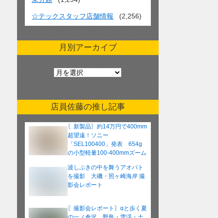
☆テックスタッフ店舗情報
(2,256)
月別アーカイブ
月
別
ア
ー
店員佐藤の推し記事
カ
イ
〖新製品〗約14万円で400mm
ブ
超望遠！ソニー
「SEL100400」発表 654g
の小型軽量100-400mmズーム
レンズ
波しぶきの中を舞うアオバト
を撮影 大磯・照ヶ崎海岸 撮
影会レポート
〖撮影会レポート〗αと歩く夏
の一ノ倉沢 野鳥・雪渓・土