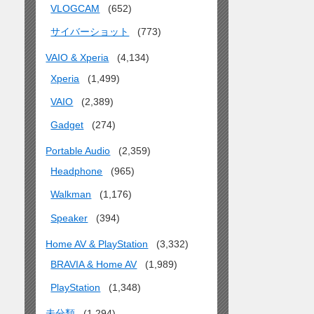
VLOGCAM
(652)
サイバーショット
(773)
VAIO & Xperia
(4,134)
Xperia
(1,499)
VAIO
(2,389)
Gadget
(274)
Portable Audio
(2,359)
Headphone
(965)
Walkman
(1,176)
Speaker
(394)
Home AV & PlayStation
(3,332)
BRAVIA & Home AV
(1,989)
PlayStation
(1,348)
未分類
(1,294)