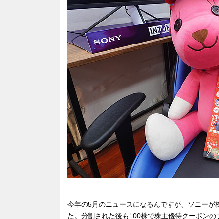
b
a
d
o
s
o
k
今年の5月のニュースになるんですが、ソニーが
た。分割された後も100株で株主優待クーポンの