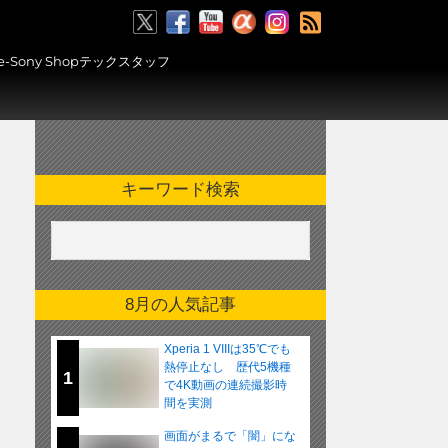
RSS
ony Shopテックスタッフ
キーワード検索
8月の人気記事
Xperia 1 VIIIは35℃でも
熱停止なし 歴代5機種
1
で4K動画の連続撮影時
間を実測
画面がまるで「闇」にな