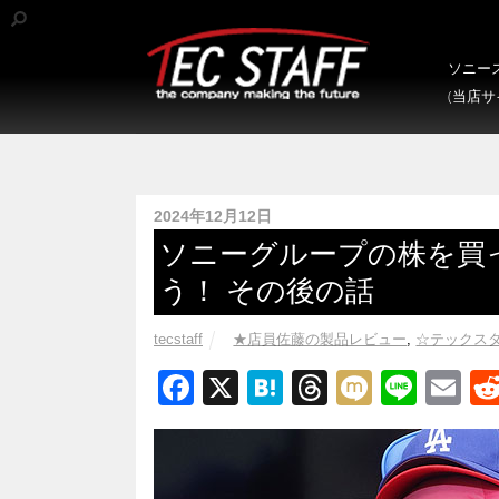
ソニース
(当店
2024年12月12日
ソニーグループの株を買
う！ その後の話
tecstaff
★店員佐藤の製品レビュー
,
☆テックス
F
X
H
T
M
Li
E
a
at
hr
ixi
n
m
c
e
e
e
ail
e
n
a