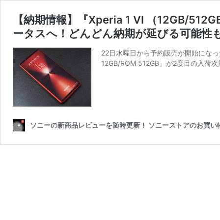
【納期情報】『Xperia 1 VI （12GB
ータスへ！どんどん納期が延びる可能性
22日水曜日から予約販売が開始になったS
12GB/ROM 512GB」が2度目の入荷
ソニーの新商品レビューを随時更新！ ソニーストアのお買い物なら