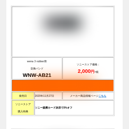
wena 3 rubber用
ソニーストア価格：
交換バンド
2,000
円
+税
WNW-AB21
発売日
2020年11月27日
メーカー商品情報ページ
こちら
ソニーストア
ソニー提携カード決済で3%オフ
購入特典