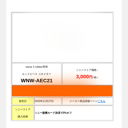
wena 3 rubber専用
ソニーストア価格：
エンドピース コネクター
3,000
円
+税～
WNW-AEC21
発売日
2020年11月27日
メーカー商品情報ページ
こちら
ソニーストア
ソニー提携カード決済で3%オフ
購入特典