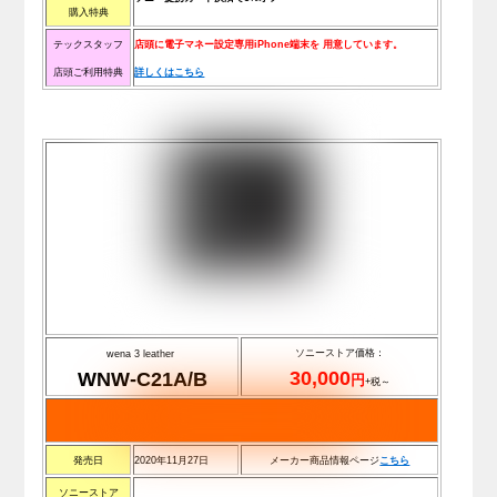
購入特典
テックスタッフ
店頭に電子マネー設定専用iPhone端末を
用意しています。
店頭ご利用特典
詳しくはこちら
ソニーストア価格：
wena 3 leather
30,000
WNW-C21A/B
円
+税～
発売日
2020年11月27日
メーカー商品情報ページ
こちら
ソニーストア