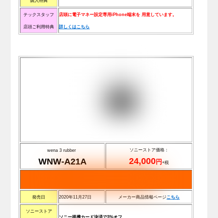
購入特典
テックスタッフ
店頭に電子マネー設定専用iPhone端末を
用意しています。
店頭ご利用特典
詳しくはこちら
ソニーストア価格：
wena 3 rubber
24,000
WNW-A21A
円
+税
発売日
2020年11月27日
メーカー商品情報ページ
こちら
ソニーストア
ソニー提携カード決済で3%オフ