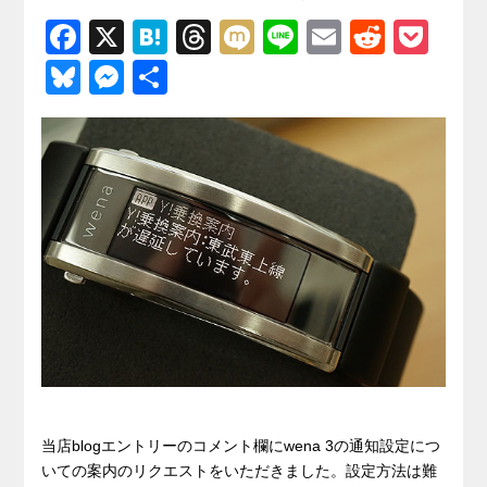
F
X
H
T
M
Li
E
R
P
a
at
hr
ixi
n
m
e
o
Bl
M
共
c
e
e
e
ail
d
ck
u
e
有
e
n
a
di
et
e
ss
b
a
d
t
sk
e
o
s
y
n
o
g
k
er
当店blogエントリーのコメント欄にwena 3の通知設定につ
いての案内のリクエストをいただきました。設定方法は難