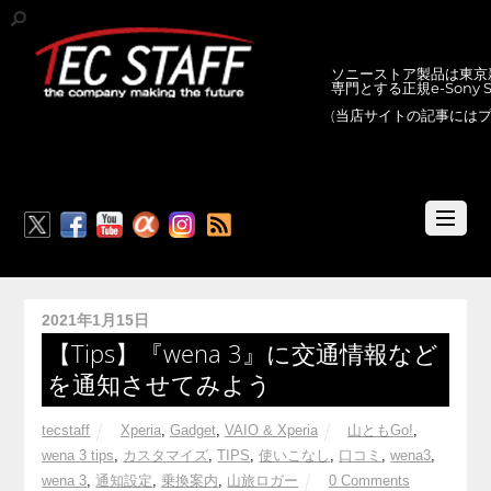
ソニーストア製品は東京新
専門とする正規e-Sony
(当店サイトの記事には
RSS
2021年1月15日
【Tips】『wena 3』に交通情報など
を通知させてみよう
tecstaff
Xperia
,
Gadget
,
VAIO & Xperia
山ともGo!
,
wena 3 tips
,
カスタマイズ
,
TIPS
,
使いこなし
,
口コミ
,
wena3
,
wena 3
,
通知設定
,
乗換案内
,
山旅ロガー
0 Comments