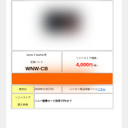
wena 3 leather用
ソニーストア価格：
交換バンド
4,000
円
+税～
WNW-CB
発売日
2020年11月27日
メーカー商品情報ページ
こちら
ソニーストア
ソニー提携カード決済で3%オフ
購入特典