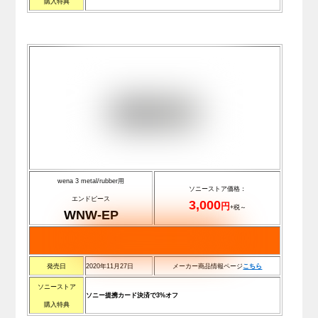
購入特典
wena 3 metal/rubber用
ソニーストア価格：
エンドピース
3,000
円
+税～
WNW-EP
発売日
2020年11月27日
メーカー商品情報ページ
こちら
ソニーストア
ソニー提携カード決済で3%オフ
購入特典