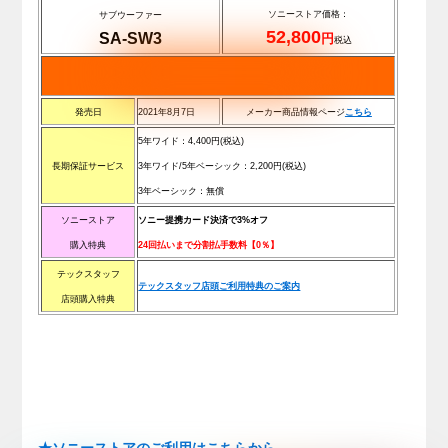
ソニーストア価格：
サブウーファー
52,800
SA-SW3
円
税込
発売日
2021年8月7日
メーカー商品情報ページ
こちら
5年ワイド：
4,400
円(税込)
長期保証サービス
3年ワイド/5年ベーシック：
2,200
円(税込)
3年ベーシック：無償
ソニーストア
ソニー提携カード決済で3%オフ
購入特典
2
4回払いまで分割払手数料【0％】
テックスタッフ
テックスタッフ店頭ご利用特典のご案内
店頭購入特典
★ソニーストアのご利用はこちらから