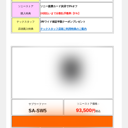
ソニーストア
ソニー提携カード決済で3%オフ
購入特典
2
4回払いまで分割払手数料【0％】
テックスタッフ
3年ワイド保証半額クーポンプレゼント
店頭購入特典
テックスタッフ店頭ご利用特典のご案内
.
ソニーストア価格：
サブウーファー
93,500
SA-SW5
円
税込