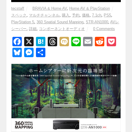
tecstaff
BRAVIA & Home AV
,
Home AV & PlayStation
スペック
,
マルチチャンネル
,
購入
,
予約
,
価格
,
7.1ch
,
PS5
,
PlayStation 5
,
360 Spatial Sound Mapping
,
STR-AN1000
,
AVレ
シーバー
,
詳細
,
コンポーネントオーディオ
0 Comments
F
X
H
T
M
Li
E
R
P
a
at
hr
ixi
n
m
e
o
Bl
M
共
c
e
e
e
ail
d
ck
u
e
有
e
n
a
di
et
e
ss
b
a
d
t
sk
e
o
s
y
n
o
g
k
er