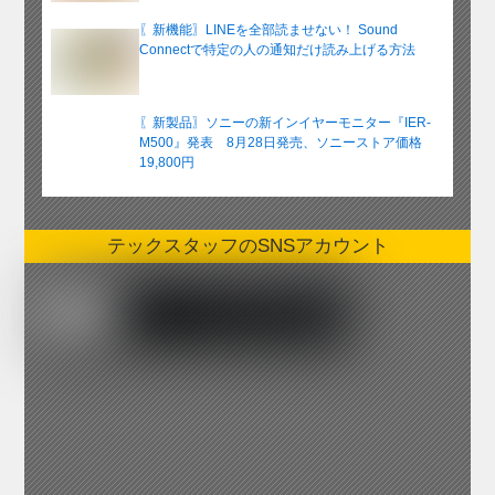
〖新機能〗LINEを全部読ませない！ Sound
Connectで特定の人の通知だけ読み上げる方法
〖新製品〗ソニーの新インイヤーモニター『IER-
M500』発表 8月28日発売、ソニーストア価格
19,800円
テックスタッフのSNSアカウント