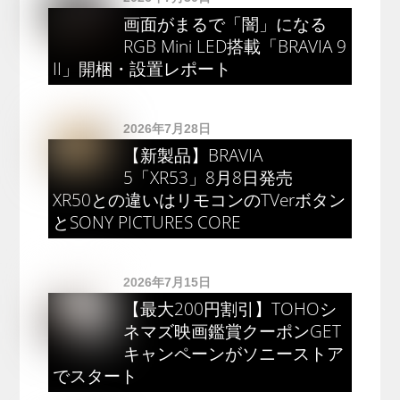
画面がまるで「闇」になる
RGB Mini LED搭載「BRAVIA 9
II」開梱・設置レポート
2026年7月28日
【新製品】BRAVIA
5「XR53」8月8日発売
XR50との違いはリモコンのTVerボタン
とSONY PICTURES CORE
2026年7月15日
【最大200円割引】TOHOシ
ネマズ映画鑑賞クーポンGET
キャンペーンがソニーストア
でスタート