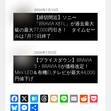
2026年7月13日
【締切間近】ソニー
「BRAVIA X81L」が過去最大
級の最大77,000円引き！ タイムセー
ルは7月15日終了
2026年7月9日
【プライスダウン】BRAVIA
5・BRAVIA 8が価格改定！
Mini LED＆有機ELテレビが最大44,000
円値下げ
F
X
H
T
M
Li
E
R
P
a
at
hr
ixi
n
m
e
o
Bl
M
共