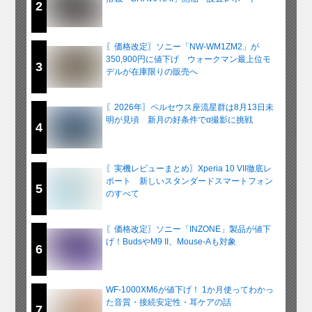
2
〖価格改定〗ソニー「NW-WM1ZM2」が
350,900円に値下げ ウォークマン最上位モ
3
デルが在庫限りの販売へ
〖2026年〗ペルセウス座流星群は8月13日未
明が見頃 新月の好条件でα撮影に挑戦
4
〖実機レビューまとめ〗Xperia 10 VII徹底レ
ポート 新しいスタンダードスマートフォン
5
のすべて
〖価格改定〗ソニー「INZONE」製品が値下
げ！BudsやM9 II、Mouse-Aも対象
6
WF-1000XM6が値下げ！ 1か月使ってわかっ
た音質・接続安定性・耳ケアの話
7