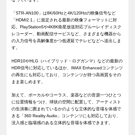
「STR-AN100」は8K/60Hzと4K/120Hzの映像信号など
「HDMI2.1」に規定される最新の映像フォーマットに対
応。PlayStation5や4K8K衛星放送対応ブルーレイディスク
レコーダー、動画配信サービスなど、さまざまな機器から
の入力信号を高解像度かつ低遅延でテレビなどへ送出しま
す。
HDR10やHLG（ハイブリッド・ログガンマ）などの最新の
HDR信号に対応しているほか、IMAX Enhancedコンテンツ
の再生にも対応しており、コンテンツが持つ高画質をその
まま楽しめます。
加えて、ボーカルやコーラス、楽器などの音源一つひとつ
に位置情報をつけ、球状の空間に配置して、アーティスト
の生演奏に囲まれているかのような立体的な音場を体感で
きる「360 Reality Audio」コンテンツにも対応しており、
没入感と臨場感のある立体的な音場を体感できます。