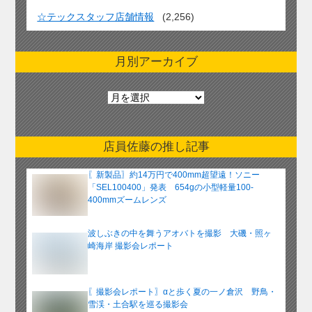
☆テックスタッフ店舗情報
(2,256)
月別アーカイブ
月
別
ア
ー
店員佐藤の推し記事
カ
イ
〖新製品〗約14万円で400mm超望遠！ソニー
ブ
「SEL100400」発表 654gの小型軽量100-
400mmズームレンズ
波しぶきの中を舞うアオバトを撮影 大磯・照ヶ
崎海岸 撮影会レポート
〖撮影会レポート〗αと歩く夏の一ノ倉沢 野鳥・
雪渓・土合駅を巡る撮影会