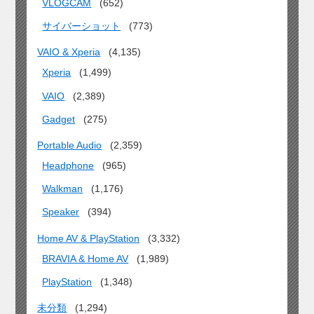
VLOGCAM
(652)
サイバーショット
(773)
VAIO & Xperia
(4,135)
Xperia
(1,499)
VAIO
(2,389)
Gadget
(275)
Portable Audio
(2,359)
Headphone
(965)
Walkman
(1,176)
Speaker
(394)
Home AV & PlayStation
(3,332)
BRAVIA & Home AV
(1,989)
PlayStation
(1,348)
未分類
(1,294)