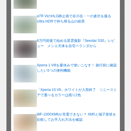
α7R VIのHLG静止画で谷川岳・一の倉沢を撮る
Ultra HDRで持ち帰る山の絶景
6万円前後で始める星雲撮影『Seestar S30』レビ
ュー メシエ天体を自宅ベランダから
Xperia 1 VIIIを夏休みで使いこなす！ 旅行前に確認
したい5つの便利機能
「Xperia 10 VII」ホワイトが入荷終了 ソニースト
アで選べるカラーは残り2色
WF-1000XM6が充電できない？ XM5と端子形状を
比較してお手入れ方法を確認