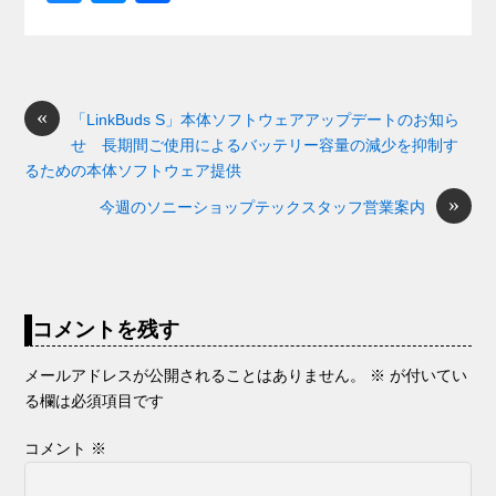
c
e
e
e
ail
d
ck
u
e
有
e
n
a
di
et
e
ss
b
a
d
t
sk
e
o
s
«
y
n
「LinkBuds S」本体ソフトウェアアップデートのお知ら
せ 長期間ご使用によるバッテリー容量の減少を抑制す
o
g
るための本体ソフトウェア提供
k
er
»
今週のソニーショップテックスタッフ営業案内
コメントを残す
メールアドレスが公開されることはありません。
※
が付いてい
る欄は必須項目です
コメント
※