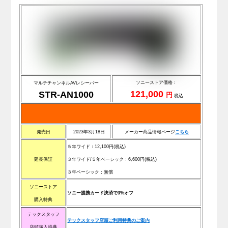
ソニーストア価格：
マルチチャンネルAVレシーバー
121,000
STR-AN1000
円
税込
発売日
2023年3月18日
メーカー商品情報ページ
こ
ち
ら
５年ワイド：
12,100
円(税込)
延長保証
３年ワイド/
５年ベーシック：
6,600
円(税込)
３年ベーシック：無償
ソニーストア
ソニー提携カード決済で3%オフ
購入特典
テックスタッフ
テックスタッフ店頭ご利用特典のご案内
店頭購入特典