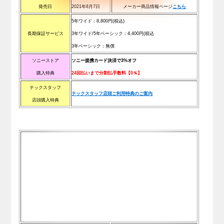
発売日
2021年8月7日
メーカー商品情報ページ
こちら
5年ワイド：
8,800
円(税込)
長期保証サービス
3年ワイド/5年ベーシック：
4,400
円(税込
3年ベーシック：無償
ソニーストア
ソニー提携カード決済で3%オフ
購入特典
2
4回払いまで分割払手数料【0％】
テックスタッフ
テックスタッフ店頭ご利用特典のご案内
店頭購入特典
.