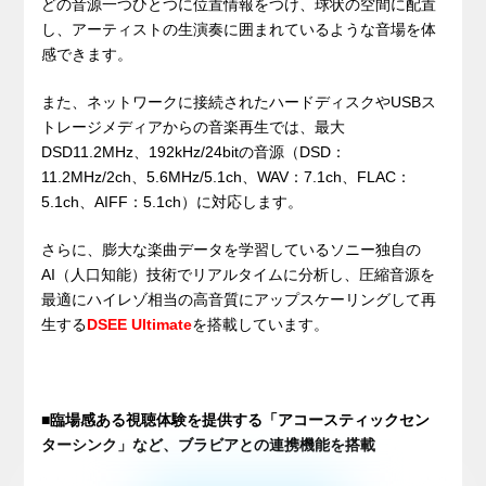
どの音源一つひとつに位置情報をつけ、球状の空間に配置
し、アーティストの生演奏に囲まれているような音場を体
感できます。
また、ネットワークに接続されたハードディスクやUSBス
トレージメディアからの音楽再生では、最大
DSD11.2MHz、192kHz/24bitの音源（DSD：
11.2MHz/2ch、5.6MHz/5.1ch、WAV：7.1ch、FLAC：
5.1ch、AIFF：5.1ch）に対応します。
さらに、膨大な楽曲データを学習しているソニー独自の
AI（人口知能）技術でリアルタイムに分析し、圧縮音源を
最適にハイレゾ相当の高音質にアップスケーリングして再
生する
DSEE Ultimate
を搭載しています。
■臨場感ある視聴体験を提供する「アコースティックセン
ターシンク」など、ブラビアとの連携機能を搭載