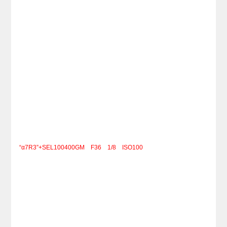
“α7R3”+SEL100400GM F36 1/8 ISO100