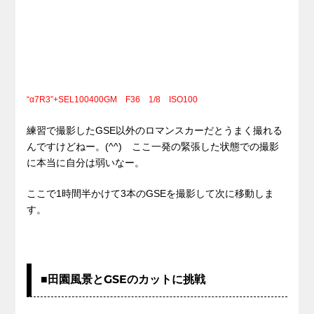
“α7R3”+SEL100400GM F36 1/8 ISO100
練習で撮影したGSE以外のロマンスカーだとうまく撮れる
んですけどねー。(^^) ここ一発の緊張した状態での撮影
に本当に自分は弱いなー。
ここで1時間半かけて3本のGSEを撮影して次に移動しま
す。
■田園風景とGSEのカットに挑戦