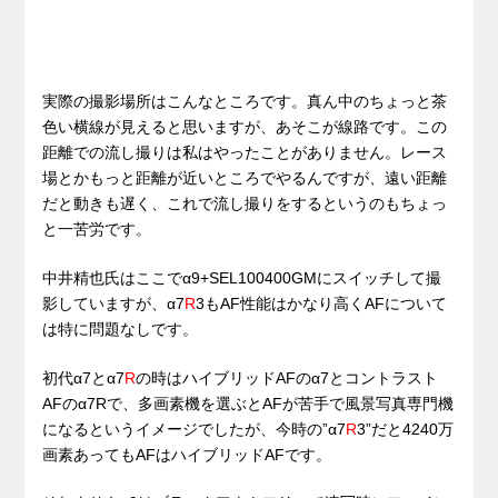
実際の撮影場所はこんなところです。真ん中のちょっと茶
色い横線が見えると思いますが、あそこが線路です。この
距離での流し撮りは私はやったことがありません。レース
場とかもっと距離が近いところでやるんですが、遠い距離
だと動きも遅く、これで流し撮りをするというのもちょっ
と一苦労です。
中井精也氏はここでα9+SEL100400GMにスイッチして撮
影していますが、α7
R
3もAF性能はかなり高くAFについて
は特に問題なしです。
初代α7とα7
R
の時はハイブリッドAFのα7とコントラスト
AFのα7Rで、多画素機を選ぶとAFが苦手で風景写真専門機
になるというイメージでしたが、今時の”α7
R
3”だと4240万
画素あってもAFはハイブリッドAFです。