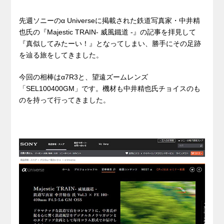
先週ソニーのα Universeに掲載された鉄道写真家・中井精
也氏の『Majestic TRAIN- 威風鐵道 -』の記事を拝見して
『真似してみたーい！』となってしまい、勝手にその足跡
を辿る旅をしてきました。
今回の相棒はα7R3と、望遠ズームレンズ
「SEL100400GM」です。機材も中井精也氏チョイスのも
のを持って行ってきました。