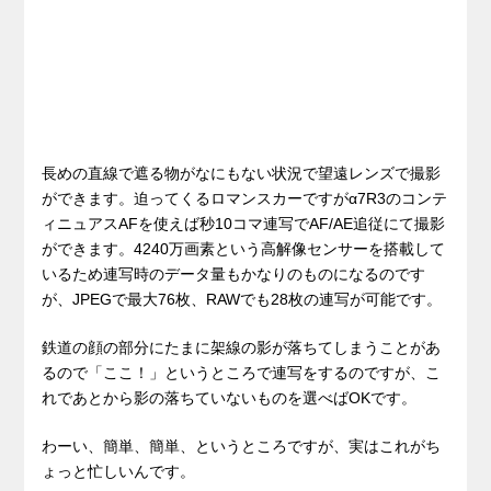
長めの直線で遮る物がなにもない状況で望遠レンズで撮影
ができます。迫ってくるロマンスカーですがα7R3のコンテ
ィニュアスAFを使えば秒10コマ連写でAF/AE追従にて撮影
ができます。4240万画素という高解像センサーを搭載して
いるため連写時のデータ量もかなりのものになるのです
が、JPEGで最大76枚、RAWでも28枚の連写が可能です。
鉄道の顔の部分にたまに架線の影が落ちてしまうことがあ
るので「ここ！」というところで連写をするのですが、こ
れであとから影の落ちていないものを選べばOKです。
わーい、簡単、簡単、というところですが、実はこれがち
ょっと忙しいんです。