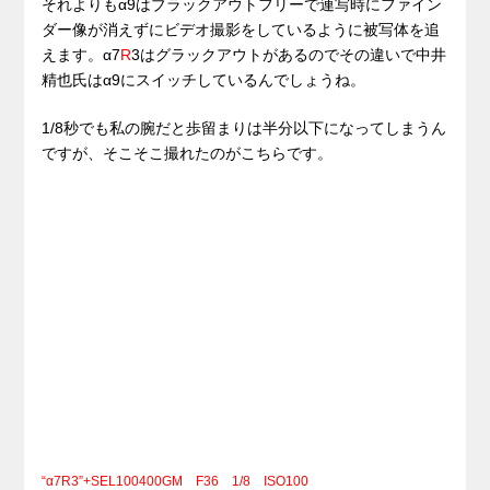
それよりもα9はブラックアウトフリーで連写時にファイン
ダー像が消えずにビデオ撮影をしているように被写体を追
えます。α7
R
3はグラックアウトがあるのでその違いで中井
精也氏はα9にスイッチしているんでしょうね。
1/8秒でも私の腕だと歩留まりは半分以下になってしまうん
ですが、そこそこ撮れたのがこちらです。
“α7R3”+SEL100400GM F36 1/8 ISO100