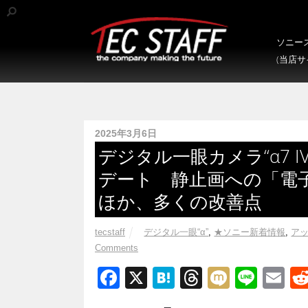
ソニース
(当店
2025年3月6日
デジタル一眼カメラ“α7 IV
デート 静止画への「電
ほか、多くの改善点
tecstaff
デジタル一眼“α”
,
★ソニー新着情報
,
ア
Comments
F
X
H
T
M
Li
E
a
at
hr
ixi
n
m