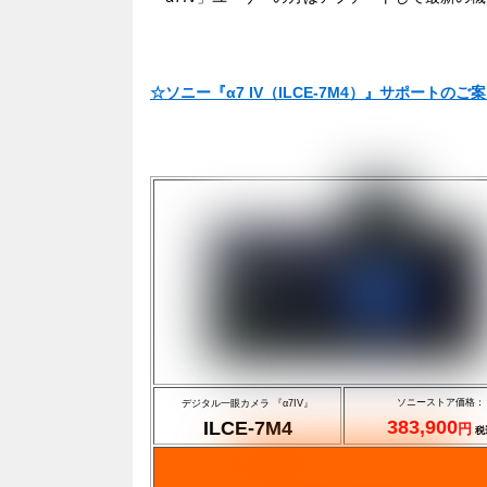
☆ソニー『α7 IV（ILCE-7M4）』サポートの
ソニーストア価格：
デジタル一眼カメラ 『α7IV』
383,900
ILCE-7M4
円
税