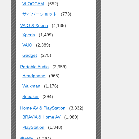
VLOGCAM
(652)
サイバーショット
(773)
VAIO & Xperia
(4,135)
Xperia
(1,499)
VAIO
(2,389)
Gadget
(275)
Portable Audio
(2,359)
Headphone
(965)
Walkman
(1,176)
Speaker
(394)
Home AV & PlayStation
(3,332)
BRAVIA & Home AV
(1,989)
PlayStation
(1,348)
未分類
(1,294)