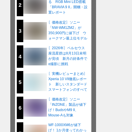
る RGB Mini LED搭載
2
「BRAVIA 9 II」開梱・設
置レポート
〖価格改定〗ソニー
「NW-WM1ZM2」が
3
350,900円に値下げ ウ
ォークマン最上位モデル
が在庫限りの販売へ
〖2026年〗ペルセウス
座流星群は8月13日未明
4
が見頃 新月の好条件で
α撮影に挑戦
〖実機レビューまとめ〗
Xperia 10 VII徹底レポー
5
ト 新しいスタンダード
スマートフォンのすべて
〖価格改定〗ソニー
「INZONE」製品が値下
6
げ！BudsやM9 II、
Mouse-Aも対象
WF-1000XM6が値下
げ！ 1か月使ってわかっ