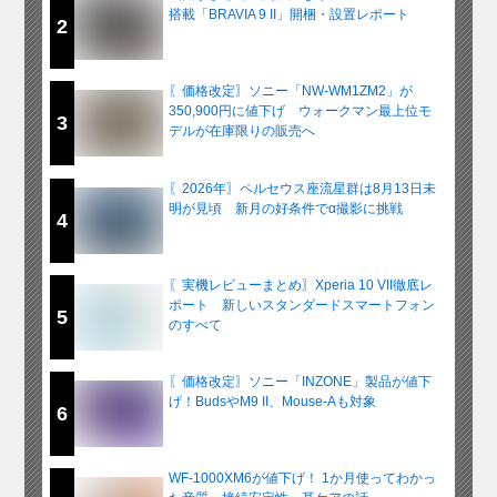
搭載「BRAVIA 9 II」開梱・設置レポート
2
〖価格改定〗ソニー「NW-WM1ZM2」が
350,900円に値下げ ウォークマン最上位モ
3
デルが在庫限りの販売へ
〖2026年〗ペルセウス座流星群は8月13日未
明が見頃 新月の好条件でα撮影に挑戦
4
〖実機レビューまとめ〗Xperia 10 VII徹底レ
ポート 新しいスタンダードスマートフォン
5
のすべて
〖価格改定〗ソニー「INZONE」製品が値下
げ！BudsやM9 II、Mouse-Aも対象
6
WF-1000XM6が値下げ！ 1か月使ってわかっ