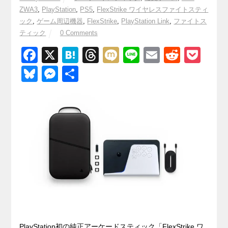
ZWA3
,
PlayStation
,
PS5
,
FlexStrike ワイヤレスファイトスティ
ック
,
ゲーム周辺機器
,
FlexStrike
,
PlayStation Link
,
ファイトス
ティック
0 Comments
F
X
H
T
M
Li
E
R
P
a
at
hr
ixi
n
m
e
o
Bl
M
共
c
e
e
e
ail
d
ck
u
e
有
e
n
a
di
et
e
ss
b
a
d
t
sk
e
o
s
y
n
o
g
k
er
PlayStation初の純正アーケードスティック「FlexStrike ワ