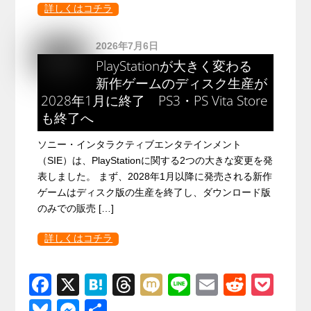
詳しくはコチラ
2026年7月6日
PlayStationが大きく変わる
新作ゲームのディスク生産が
2028年1月に終了 PS3・PS Vita Store
も終了へ
ソニー・インタラクティブエンタテインメント
（SIE）は、PlayStationに関する2つの大きな変更を発
表しました。 まず、2028年1月以降に発売される新作
ゲームはディスク版の生産を終了し、ダウンロード版
のみでの販売 […]
詳しくはコチラ
F
X
H
T
M
Li
E
R
P
a
at
hr
ixi
n
m
e
o
Bl
M
共