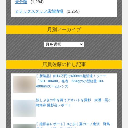
未分類
(1,294)
☆テックスタッフ店舗情報
(2,255)
月別アーカイブ
月
別
ア
ー
店員佐藤の推し記事
カ
イ
〖新製品〗約14万円で400mm超望遠！ソニー
ブ
「SEL100400」発表 654gの小型軽量100-
400mmズームレンズ
波しぶきの中を舞うアオバトを撮影 大磯・照ヶ
崎海岸 撮影会レポート
〖撮影会レポート〗αと歩く夏の一ノ倉沢 野鳥・