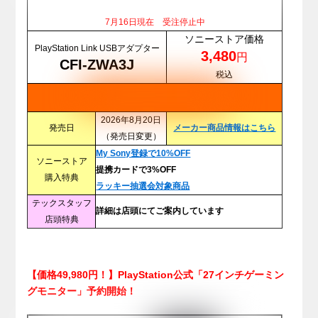
7月16日現在 受注停止中
ソニーストア価格
PlayStation Link USBアダプター
3,480
円
CFI-ZWA3J
税込
2026年8月20日
発売日
メーカー商品情報はこちら
（発売日変更）
My Sony登録で10%OFF
ソニーストア
提携カードで3%OFF
購入特典
ラッキー抽選会対象商品
テックスタッフ
詳細は店頭にてご案内しています
店頭特典
【価格49,980円！】PlayStation公式「27インチゲーミン
グモニター」予約開始！