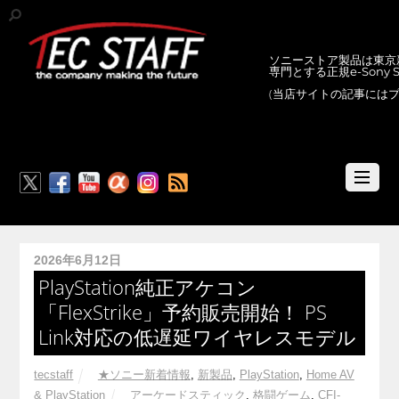
ソニーストア製品は東京新
専門とする正規e-Sony
(当店サイトの記事には
RSS
2026年6月12日
PlayStation純正アケコン
「FlexStrike」予約販売開始！ PS
Link対応の低遅延ワイヤレスモデル
tecstaff
★ソニー新着情報
,
新製品
,
PlayStation
,
Home AV
& PlayStation
アーケードスティック
,
格闘ゲーム
,
CFI-