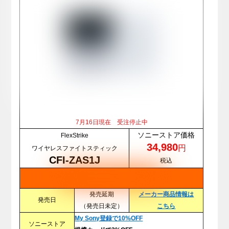
7月16日現在 受注停止中
ソニーストア価格
FlexStrike
34,980
円
ワイヤレスファイトスティック
CFI-ZAS1J
税込
発売延期
メーカー商品情報は
発売日
（発売日未定）
こちら
My Sony登録で10%OFF
ソニーストア