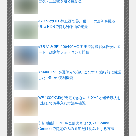
雪渓・土合駅を巡る撮影会
α7R VIのHLG静止画で谷川岳・一の倉沢を撮る
Ultra HDRで持ち帰る山の絶景
α7R VI & SEL100400MC 羽田空港撮影体験会レポ
ート 超豪華フォトコンも開催
Xperia 1 VIIIを夏休みで使いこなす！ 旅行前に確認
したい5つの便利機能
WF-1000XM6が充電できない？ XM5と端子形状を
比較してお手入れ方法を確認
〖新機能〗LINEを全部読ませない！ Sound
Connectで特定の人の通知だけ読み上げる方法