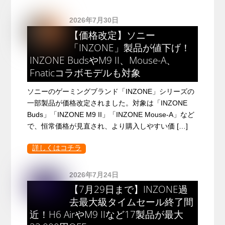
2026年7月30日
【価格改定】ソニー
「INZONE」製品が値下げ！
INZONE BudsやM9 II、Mouse-A、
Fnaticコラボモデルも対象
ソニーのゲーミングブランド「INZONE」シリーズの
一部製品が価格改定されました。対象は「INZONE
Buds」「INZONE M9 II」「INZONE Mouse-A」など
で、恒常価格が見直され、より購入しやすい価 […]
詳しくはコチラ
2026年7月24日
【7月29日まで】INZONE過
去最大級タイムセール終了間
近！H6 AirやM9 IIなど17製品が最大