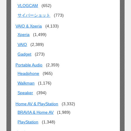
VLOGCAM
(652)
サイバーショット
(773)
VAIO & Xperia
(4,133)
Xperia
(1,499)
VAIO
(2,389)
Gadget
(273)
Portable Audio
(2,359)
Headphone
(965)
Walkman
(1,176)
Speaker
(394)
Home AV & PlayStation
(3,332)
BRAVIA & Home AV
(1,989)
PlayStation
(1,348)