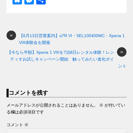
c
e
e
e
ail
d
ck
u
e
有
e
n
a
di
et
e
ss
b
a
d
t
sk
e
o
s
«
y
n
【6月13日営業案内】α7R VI・SEL100400MC・Xperia 1
VIII体験会を開催
o
g
»
【今なら半額】Xperia 1 VIIIを7泊8日レンタル体験！レン
k
er
ティオお試しキャンペーン開始 触ってみたい進化ポイ
ント
コメントを残す
メールアドレスが公開されることはありません。
※
が付いてい
る欄は必須項目です
コメント
※