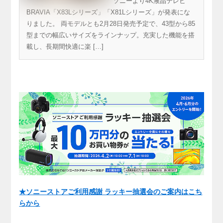
ソニーより4K液晶テレビ
行予約開始！ 2月
BRAVIA「X83Lシリーズ」「X81Lシリーズ」が発表にな
28日発売、43～85
りました。 両モデルとも2月28日発売予定で、43型から85
型対応の高コスパ4K
型までの幅広いサイズをラインナップ。充実した機能を搭
液晶テレビ
載し、長期間快適に楽 […]
★
ソニーストアご利用感謝 ラッキー抽選会のご案内はこち
らから