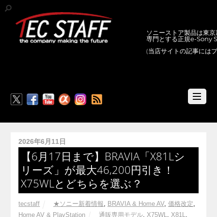
ソニーストア製品は東京新
専門とする正規e-Sony
(当店サイトの記事には
RSS
2026年6月11日
【6月17日まで】BRAVIA「X81Lシ
リーズ」が最大46,200円引き！
X75WLとどちらを選ぶ？
tecstaff
★ソニー新着情報
,
BRAVIA & Home AV
,
価格改定
,
Home AV & PlayStation
通販専用モデル
,
X75WL
,
X81L
,