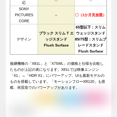
応
SONY
PICTURES
–
〇（1か月見放題）
CORE
65
型以下：スリム
ブラック スリム
T
エ
ウェッジスタンド
デザイン
ッジスタンド
85/75
型：スリムブ
Flush Surface
レードスタンド
Flush Surface
.
後継機種の「X81L」と「X75WL」の価格と仕様を比較し
たものが上記の表になります。X81Lでは映像エンジン
「X1」→「HDR X1」にパワーアップ。UIも最新モデルの
ものを搭載しています。「モーションフローXR120」も搭
載、画質面でのパワーアップがあります。