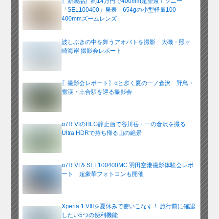
〖新製品〗約14万円で400mm超望遠！ソニー
ブ
「SEL100400」発表 654gの小型軽量100-
400mmズームレンズ
波しぶきの中を舞うアオバトを撮影 大磯・照ヶ
崎海岸 撮影会レポート
〖撮影会レポート〗αと歩く夏の一ノ倉沢 野鳥・
雪渓・土合駅を巡る撮影会
α7R VIのHLG静止画で谷川岳・一の倉沢を撮る
Ultra HDRで持ち帰る山の絶景
α7R VI & SEL100400MC 羽田空港撮影体験会レポ
ート 超豪華フォトコンも開催
Xperia 1 VIIIを夏休みで使いこなす！ 旅行前に確認
したい5つの便利機能