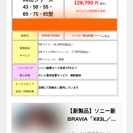
128,700
円
税込～
43・50・55・
6/17までの期間限定価格
65・75・85型
発売日
2026年2月28日
メーカー商品情報ページ
こちら
5年ワイド：14,300
円
(税込)
～
長期保証
3年ワイド/5年ベーシック：7,700
円
(税込)
～
サービス
3年ベーシック：無償
ソニーストア
ソニー提携カード決済で3%オフ
購入特典
テレビ基本設置サービス 無料提供
テックスタッフ
店頭にて詳細をご案内しています
店頭ご利用特典
【新製品】ソニー新
BRAVIA「X83L／
X81Lシリーズ」先