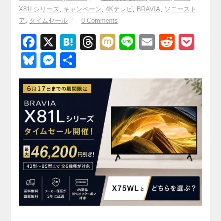
X81Lシリーズ
,
キャンペーン
,
4Kテレビ
,
BRAVIA
,
ソニースト
ア
,
タイムセール
0 Comments
F
X
H
T
M
Li
E
R
P
a
at
hr
ixi
n
m
e
o
Bl
M
共
c
e
e
e
ail
d
ck
u
e
有
e
n
a
di
et
e
ss
b
a
d
t
sk
e
o
s
y
n
o
g
k
er