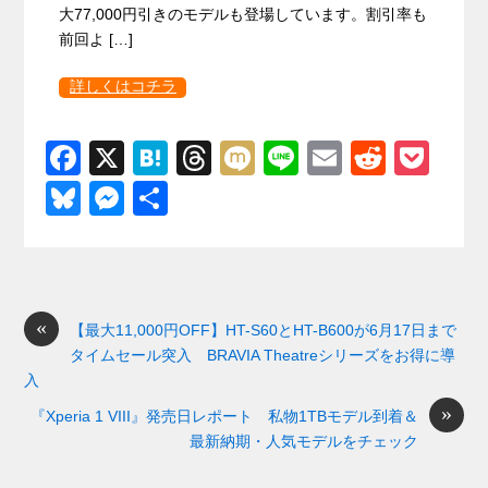
大77,000円引きのモデルも登場しています。割引率も
前回よ […]
詳しくはコチラ
F
X
H
T
M
Li
E
R
P
a
at
hr
ixi
n
m
e
o
Bl
M
共
c
e
e
e
ail
d
ck
u
e
有
e
n
a
di
et
e
ss
b
a
d
t
sk
e
o
s
«
y
n
【最大11,000円OFF】HT-S60とHT-B600が6月17日まで
タイムセール突入 BRAVIA Theatreシリーズをお得に導
o
g
入
k
er
»
『Xperia 1 VIII』発売日レポート 私物1TBモデル到着＆
最新納期・人気モデルをチェック