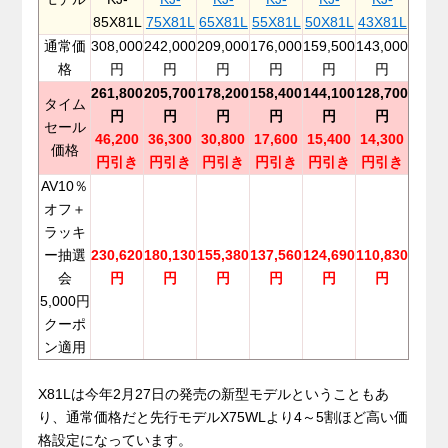
85X81L
75X81L
65X81L
55X81L
50X81L
43X81L
通常価
308,000
242,000
209,000
176,000
159,500
143,000
格
円
円
円
円
円
円
261,800
205,700
178,200
158,400
144,100
128,700
タイム
円
円
円
円
円
円
セール
46,200
36,300
30,800
17,600
15,400
14,300
価格
円引き
円引き
円引き
円引き
円引き
円引き
AV10％
オフ＋
ラッキ
ー抽選
230,620
180,130
155,380
137,560
124,690
110,830
会
円
円
円
円
円
円
5,000円
クーポ
ン適用
.
X81Lは今年2月27日の発売の新型モデルということもあ
り、通常価格だと先行モデルX75WLより4～5割ほど高い価
格設定になっています。