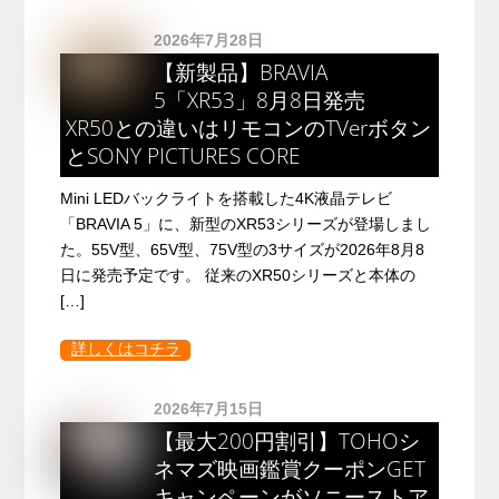
2026年7月28日
【新製品】BRAVIA
5「XR53」8月8日発売
XR50との違いはリモコンのTVerボタン
とSONY PICTURES CORE
Mini LEDバックライトを搭載した4K液晶テレビ
「BRAVIA 5」に、新型のXR53シリーズが登場しまし
た。55V型、65V型、75V型の3サイズが2026年8月8
日に発売予定です。 従来のXR50シリーズと本体の
[…]
詳しくはコチラ
2026年7月15日
【最大200円割引】TOHOシ
ネマズ映画鑑賞クーポンGET
キャンペーンがソニーストア