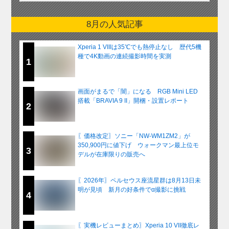
8月の人気記事
Xperia 1 VIIIは35℃でも熱停止なし 歴代5機
種で4K動画の連続撮影時間を実測
1
画面がまるで「闇」になる RGB Mini LED
搭載「BRAVIA 9 II」開梱・設置レポート
2
〖価格改定〗ソニー「NW-WM1ZM2」が
350,900円に値下げ ウォークマン最上位モ
3
デルが在庫限りの販売へ
〖2026年〗ペルセウス座流星群は8月13日未
明が見頃 新月の好条件でα撮影に挑戦
4
〖実機レビューまとめ〗Xperia 10 VII徹底レ