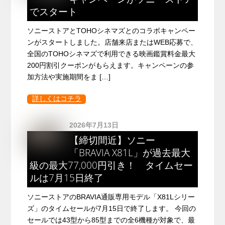
でスタート
ソニーストアとTOHOシネマズとのコラボキャンペー
ンがスタートしました。店舗来店またはWEB応募で、
全国のTOHOシネマズで利用できる映画鑑賞料金最大
200円割引クーポンがもらえます。キャンペーンの参
加方法や実施期間をま […]
詳しくはコチラ
2026年7月13日
【締切間近】ソニー
「BRAVIA X81L」が過去最大
級の最大77,000円引き！ タイムセー
ルは7月15日終了
ソニーストアのBRAVIA通販専用モデル「X81Lシリー
ズ」のタイムセールが7月15日で終了します。 今回の
セールでは43型から85型までの全6機種が対象で、最