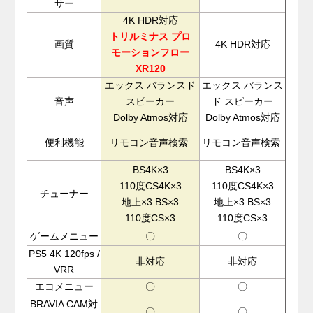
サー
4K HDR対応
トリルミナス プロ
画質
4K HDR対応
モーションフロー
XR120
エックス バランスド
エックス バランス
音声
スピーカー
ド スピーカー
Dolby Atmos対応
Dolby Atmos対応
便利機能
リモコン音声検索
リモコン音声検索
BS4K×3
BS4K×3
110度CS4K×3
110度CS4K×3
チューナー
地上×3 BS×3
地上×3 BS×3
110度CS×3
110度CS×3
ゲームメニュー
〇
〇
PS5 4K 120fps /
非対応
非対応
VRR
エコメニュー
〇
〇
BRAVIA CAM​対
〇
〇