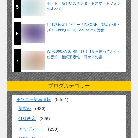
ポート 新しいスタンダードスマートフォン
5
のすべて
〖価格改定〗ソニー「INZONE」製品が値下
げ！BudsやM9 II、Mouse-Aも対象
6
WF-1000XM6が値下げ！ 1か月使ってわかっ
た音質・接続安定性・耳ケアの話
7
ブログカテゴリー
★ソニー新着情報
(5,581)
新製品
(420)
価格改定
(326)
アップデート
(299)