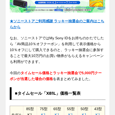
★
ソニーストアご利用感謝 ラッキー抽選会のご案内はこち
らから
なお、ソニーストアではMy Sony IDをお持ちのかたでした
ら「AV商品10％オフクーポン」を利用して表示価格から
10％オフにして購入できるのと、ラッキー抽選会に参加す
ることで最大10万円のお買い物券がもらえるキャンペーン
も利用ができます。
今回の
タイムセール価格とラッキー抽選会で5,000円クー
ポンが当選した場合の価格
を表まとめてみました。
■タイムセール「X81L」価格一覧表
85型
75型
65型
55型
50型
43型
モデル
KJ-
KJ-
KJ-
KJ-
KJ-
KJ-