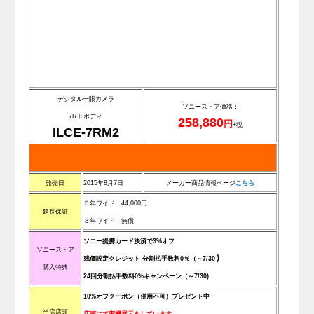
デジタル一眼カメラ
ソニーストア価格：
7RⅡボディ
258,880
円
+税
ILCE-7RM2
発売日
2015年8月7日
メーカー商品情報ページ
こ
ち
ら
５年ワイド：44,000円
延長保証
３年ワイド
：無償
ソニー提携カード決済で3%オフ
ソニーストア
）
残価設定クレジット 分割払手数料0％
（～7/30
購入特典
24回分割払手数料0%キャンペーン
（～7/30)
10%オフクーポン（併用不可）プレゼント中
当店店頭
店頭にて実機展示をしています