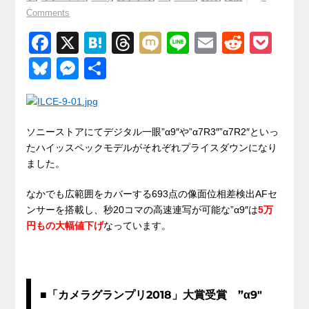
Comments
F
X
H
T
M
Li
E
R
P
a
at
hr
ixi
n
m
e
o
Bl
M
共
c
e
e
e
ail
d
ck
u
e
有
e
n
a
di
et
e
ss
b
a
d
t
sk
e
ソニーストアにてデジタル一眼”α9″や”α7R3″”α7R2″といっ
o
s
たハイッスペックモデルがそれぞれプライスダウンになり
y
n
ました。
o
g
k
なかでも広範囲をカバーする693点の像面位相差検出AFセ
er
ンサーを搭載し、秒20コマの高速連写が可能な”α9″は
5万
円もの大幅値下げ
なっています。
■「カメラグランプリ2018」大賞受賞 ”α9″