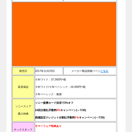
発売日
2017年11月25日
メーカー商品情報ページ
こちら
５年ワイド：37,000円+税
延長保証
３年ワイド/
５年ベーシック
：19,000円+税
３
年ベーシック
：無償
ソニー提携カード決済で3%オフ
ソニーストア
24回分割払手数料
0%
キャンペーン(～7/30)
購入特典
残価設定クレジット分割払手数料
0％
キャンペーン(～7/30)
サマーフェア特典あり
テックスタッフ