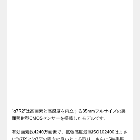
“α7R2″は高画素と高感度を両立する35mmフルサイズの裏
面照射型CMOSセンサーを搭載したモデルです。
有効画素数4240万画素で、拡張感度最高ISO102400はまさ
に”α7R”と”α7S”の両方の良いところ取り。さらに5軸手振