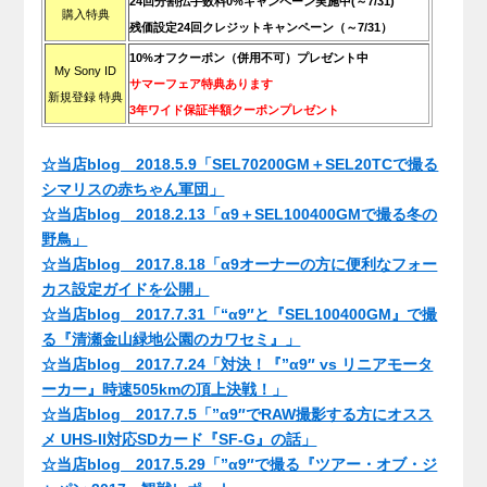
24回分割払手数料0%キャンペーン実施中(～7/31)
購入特典
残価設定24回クレジットキャンペーン（～7/31）
10%オフクーポン（併用不可）プレゼント中
My Sony ID
サマーフェア特典あります
新規登録 特典
3年ワイド保証半額クーポンプレゼント
.
☆当店blog 2018.5.9「SEL70200GM＋SEL20TCで撮る
シマリスの赤ちゃん軍団」
☆当店blog 2018.2.13「α9＋SEL100400GMで撮る冬の
野鳥」
☆当店blog 2017.8.18「α9オーナーの方に便利なフォー
カス設定ガイドを公開」
☆当店blog 2017.7.31「“α9″と『SEL100400GM』で撮
る『清瀬金山緑地公園のカワセミ』」
☆当店blog 2017.7.24「対決！『”α9″ vs リニアモータ
ーカー』時速505kmの頂上決戦！」
☆当店blog 2017.7.5「”α9″でRAW撮影する方にオスス
メ UHS-II対応SDカード『SF-G』の話」
☆当店blog 2017.5.29「”α9″で撮る『ツアー・オブ・ジ