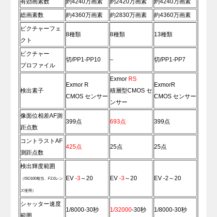
有効画素数
約4240万画素
約2420万画素
約4240万画素
総画素数
約4360万画素
約2830万画素
約4360万画素
ピクチャーフェ
8種類
8種類
13種類
クト
ピクチャー
切/PP1-PP10
–
切/PP1-PP7
プロファイル
Exmor
RS
Exmor R
ExmorR
検出素子
積層型CMOS セ
CMOS センサー
CMOS センサー
ンサー
像面位相差AF測
399点
693点
399点
距点数
コントラストAF
425点
25点
25点
測距点数
検出輝度範囲
EV
-3
～20
EV
-3
～20
EV -2～20
（ISO100相当、F2.0レン
ズ使用）
シャッター速度
1/8000-30秒
1/32000
-30秒
1/8000-30秒
範囲