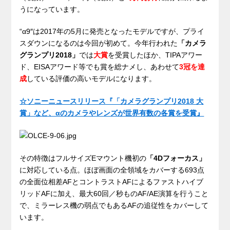
うになっています。
“α9″は2017年の5月に発売となったモデルですが、プライ
スダウンになるのは今回が初めて。今年行われた
「カメラ
グランプリ2018」
では
大賞
を受賞したほか、TIPAアワー
ド、EISAアワード等でも賞を総ナメし、あわせて
3冠を達
成
している評価の高いモデルになります。
☆ソニーニュースリリース『「カメラグランプリ2018 大
賞」など、αのカメラやレンズが世界有数の各賞を受賞』
その特徴はフルサイズEマウント機初の
「4Dフォーカス」
に対応している点。ほぼ画面の全領域をカバーする693点
の全面位相差AFとコントラストAFによるファストハイブ
リッドAFに加え、最大60回／秒ものAF/AE演算を行うこと
で、ミラーレス機の弱点でもあるAFの追従性をカバーして
います。