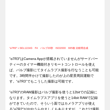
“α7R3″＋SEL1224G F4 バルブ20秒 ISO2000 665枚 比較明合成
“α7R3″はCamera Appが搭載されていませんがサードパー
ティーのタイマー機能付きリモートコントロールを使え
ば、バルブ撮影にてタイムラプス撮影を行なうことも可能
です。3時間半かけて撮影したのが上の星景周回運動で
す。“α7R3”でもこうした撮影は可能です。
“α7R3″のRAW撮影はバルブ撮影を使うと12bitでの記録に
なります。タイムラプスアプリを使うと14bit RAWで記録
ができていたので、そういう面ではカメラアプリが使え
る”α7R2″がややうらやましくもありますが、これだけ撮影