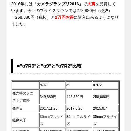
2016年には
「カメラグランプリ2016」
で
大賞
を受賞して
います。今回のプライスダウンでは278,880円（税抜）
→258,880円（税抜）と
2万円お得
に購入出来るようになり
ました。
■”α7R3″と”α9″と”α7R2″比較
α7R3
α9
α7R2
発売時のソニー
349,880円
448,880円
258,880円
ストア価格
発売日
2017.11.25
2017.5.26
2015.8.7
35mmフルサイ
35mmフルサイ
35mmフルサイ
撮像素子
ズ
ズ
ズ