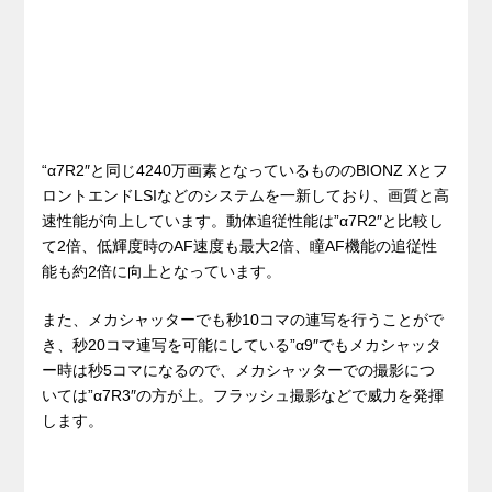
“α7R2″と同じ4240万画素となっているもののBIONZ Xとフ
ロントエンドLSIなどのシステムを一新しており、画質と高
速性能が向上しています。動体追従性能は”α7R2″と比較し
て2倍、低輝度時のAF速度も最大2倍、瞳AF機能の追従性
能も約2倍に向上となっています。
また、メカシャッターでも秒10コマの連写を行うことがで
き、秒20コマ連写を可能にしている”α9″でもメカシャッタ
ー時は秒5コマになるので、メカシャッターでの撮影につ
いては”α7R3″の方が上。フラッシュ撮影などで威力を発揮
します。