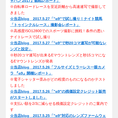
ャパン 2017』観戦レポート」
※自転車ロードレースを至近距離から高速連写で撮影して
きました
☆当店blog 2017.5.27「”α9″で試し撮り！ナイト競馬
「トゥインクルレース」撮影会レポート」
※高感度ISO12800でのスポーツ撮影に挑戦！条件の悪い
ナイトレースで試し撮り
☆当店blog 2017.5.27「”α9″で秒20コマ連写が可能なレ
ンズと設定」
※秒20コマ連写が出来るEマウントレンズと秒15コマにな
るEマウントレンズが発表
☆当店blog 2017.5.26「
フルサイズミラーレス一眼カメ
ラ 『α9』開梱レポート
」
※電子シャッター歪みがどの程度のものになるのかテスト
しました
☆当店blog 2017.5.26「”α9″の残価設定クレジット販売
がスタートしました」
※支払い額を2/3に減らせる残価設定クレジットのご案内で
す
☆当店blog 2017.5.25「”α9″対応のレンズファームウェ