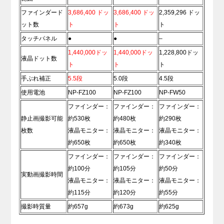
ファインダード
3,686,400 ドッ
3,686,400 ドッ
2,359,296 ドッ
ット数
ト
ト
ト
タッチパネル
●
●
–
1,440,000ドッ
1,440,000ドッ
1,228,800ドッ
液晶ドット数
ト
ト
ト
手ぶれ補正
5.5段
5.0段
4.5段
使用電池
NP-FZ100
NP-FZ100
NP-FW50
ファインダー：
ファインダー：
ファインダー：
静止画撮影可能
約530枚
約480枚
約290枚
枚数
液晶モニター：
液晶モニター：
液晶モニター：
約650枚
約650枚
約340枚
ファインダー：
ファインダー：
ファインダー：
約100分
約105分
約50分
実動画撮影時間
液晶モニター：
液晶モニター：
液晶モニター：
約115分
約120分
約55分
撮影時質量
約657g
約673g
約625g
.