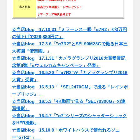
購入特典
液晶ガラス保護シートプレゼント！
サマーフェア特典あります
☆当店blog 17.10.31「ミラーレス一眼「α7R2」が3万円
の値下げで328,880円に」
☆当店blog 17.3.6「”α7R2″とSEL90M28Gで撮る日本三
大梅園『偕楽園』」
☆当店blog 17.1.31「カメラグランプリ2016大賞受賞記
念第II弾「αウェルカムキャンペーン」発表」
☆当店blog 16.5.20「”α7R2″が『カメラグランプリ2016
大賞』受賞」
☆当店blog 16.5.13「『SEL2470GM』で撮る『レインボ
ーブリッジ』」
☆当店blog 16.5.3「4K動画で見る『SEL70300G』の連
写撮影」
☆当店blog 16.4.7「”α7″シリーズのシャッターショック
をHFR撮影」
☆当店blog 15.10.8「ホワイトハウスで使われるソニ
ー”α7R2″」