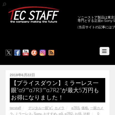
ソニーストア製品は東京新
専門とする正規e-Sony
(当店サイトの記事には
RSS
2018年6月22日
【プライスダウン】ミラーレス一
眼”α9″”α7R3″”α7R2″が最大5万円も
お得になりました！
tecstaff
デジタル一眼“α”
,
カメラ
α7R3
,
価格
,
一眼カメ
ラ
,
ミラーレス
,
Sony
,
おすすめ
,
α9
,
α7R2
,
お得
,
比較
0