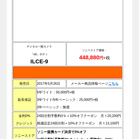
デジタル一眼カメラ
ソニーストア価格：
『α9』ボディ
448,880
円
+税
ILCE-9
発売日
2017年5月26日
メーカー商品情報ページ
こちら
5年ワイド：50,000円+税
延長保証
3年ワイド/5年ベーシック：25,000円+税
3年ベーシック：無償
金利0%
24回分割手数料0％＋10%オフクーポン 月々20,200円
クレジット
残価設定24回分割＋10%オフクーポン 月々13,100円
ソニー提携カード決済で3%オフ
ソニーストア