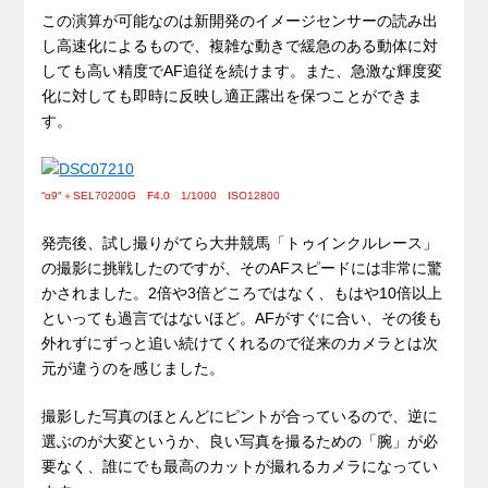
この演算が可能なのは新開発のイメージセンサーの読み出
し高速化によるもので、複雑な動きで緩急のある動体に対
しても高い精度でAF追従を続けます。また、急激な輝度変
化に対しても即時に反映し適正露出を保つことができま
す。
“α9″＋SEL70200G F4.0 1/1000 ISO12800
発売後、試し撮りがてら大井競馬「トゥインクルレース」
の撮影に挑戦したのですが、そのAFスピードには非常に驚
かされました。2倍や3倍どころではなく、もはや10倍以上
といっても過言ではないほど。AFがすぐに合い、その後も
外れずにずっと追い続けてくれるので従来のカメラとは次
元が違うのを感じました。
撮影した写真のほとんどにピントが合っているので、逆に
選ぶのが大変というか、良い写真を撮るための「腕」が必
要なく、誰にでも最高のカットが撮れるカメラになってい