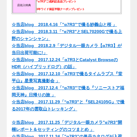
“α7R3″ご成約記念品プレゼント
店頭入特典
3年ワイド保証半額クーポンプレゼント
.
☆当店blog 2018.4.16「”α7R3”で撮る妙義山と桜 」
☆当店blog 2018.3.11「“α7R3″とSEL70200Gで撮る上
野のシャンシャン」
☆当店blog 2018.2.9「デジタル一眼カメラ【α7R3】が
当日出荷可能に!」
☆当店blog 2017.12.24「α7R3とCatalyst Browseの
HDR（ハイブリッドログ）の話」
☆当店blog 2017.12.10「α7R3で撮るタイムラプス『堂
平山』星景写真撮影会 」
☆当店blog 2017.12.4「“α7R3″で撮る『ソニーストア福
岡天神』日帰りの旅 」
☆当店blog 2017.11.29「“α7R3″と『SEL24105G』で撮
る2017年の雲取山トレッキング」
☆当店blog 2017.11.25「デジタル一眼カメラ”α7R3”開
梱レポート＆セッティングのコツまとめ 」
☆当店blog 2017.11.24「”α7R3”の単品カタログが入荷