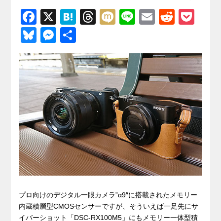
F
X
H
T
M
Li
E
R
P
a
at
hr
ixi
n
m
e
o
Bl
M
共
c
e
e
e
ail
d
ck
u
e
有
e
n
a
di
et
e
ss
b
a
d
t
sk
e
o
s
y
n
o
g
k
er
プロ向けのデジタル一眼カメラ”α9″に搭載されたメモリー
内蔵積層型CMOSセンサーですが、そういえば一足先にサ
イバーショット「DSC-RX100M5」にもメモリー一体型積