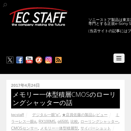
ソニーストア製品は東京新
専門とする正規e-Sony
(当店サイトの記事には
RSS
2017年4月24日
メモリー一体型積層CMOSのローリ
ングシャッターの話
tecstaff
デジタル一眼“α”
,
★店員佐藤の製品レビュー
ミ
ラーレス一眼α
,
RX100M5
,
α6500
,
比較
,
ローリングシャッター
,
CMOSセンサー
,
メモリー一体型積層型
,
サイバーショット