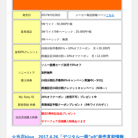
発売日
2017年5月26日
メーカー商品情報ページ
こ
ち
ら
5年ワイド：50,000円+税
延長保証
3年ワイド/5
年ベーシック
：25,000円
+税
3年ベーシック
：無償
24回分割手数料0％＋10%オフクーポン 月々20,200円
金利0%クレジット
残価設定24回分割＋10%オフクーポン 月々12,100円
ソニー提携カード決済で3%オフ
ソニーストア
送料無料
購入特典
24回分割払手数料0%キャンペーン実施中(～5/31)
残価設定24回分割クレジットキャンペーン（5/26～）
My Sony ID
10%オフクーポン（併用不可）プレゼント中
新規登録 特典
長期保証半額クーポンプレゼント（5年ワイドのぞく）
開店3周年記念品プレゼント
当店店頭購入特典
サマーフェア店頭購入特典あります
.
☆当店blog 2017.4.26「デジタル一眼”α9″発売直前情報