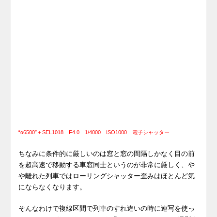
“α6500″＋SEL1018 F4.0 1/4000 ISO1000 電子シャッター
ちなみに条件的に厳しいのは窓と窓の間隔しかなく目の前
を超高速で移動する車窓同士というのが非常に厳しく、や
や離れた列車ではローリングシャッター歪みはほとんど気
にならなくなります。
そんなわけで複線区間で列車のすれ違いの時に連写を使っ