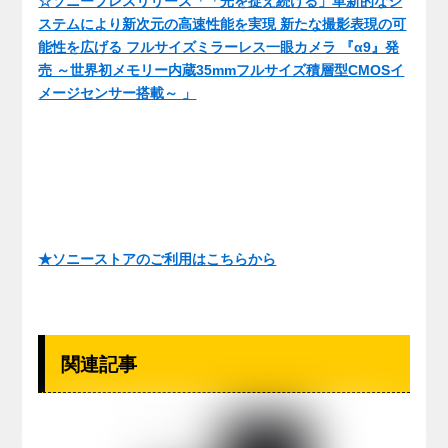
☆ソニープレスリリース「「光を捉え続ける」革新的なシ
ステムにより新次元の高速性能を実現 新たな撮影表現の可
能性を広げる フルサイズミラーレス一眼カメラ 『α9』発
売 ～世界初メモリー内蔵35mmフルサイズ積層型CMOSイ
メージセンサー搭載～ 」
★ソニーストアのご利用はこちらから
関連記事