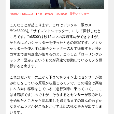
“α6500″＋SEL1018 F4.0 1/4000 ISO5000 電子シャッター
こんなことが起こります。これはデジタル一眼カメ
ラ”α6500″を「サイレントシャッター」にして撮影したと
ころです。”α6500″は秒12コマの高速連写ができますが、
そちらはメカシャッターを使ったときの連写です。メカシ
ャッターを使わずに電子シャッターのみで撮影すると秒5
コマまで連写速度が落ちるのと、こうした「ローリングシ
ャッター歪み」というものが高速で移動しているモノを撮
影すると出ます。
これはセンサーの上から下までをライン上にセンサーが読
み出しをしている原理から起こるモノで、この場合は高速
に左方向に移動をしている（急行列車に乗っていて、ここ
は通過駅です）のですが、そうするとセンサーが読み出し
を始めたところから読み出しを追えるまでのほんのわずか
なタイムラグが起こるおかげで上記の様な歪みが出てしま
います。