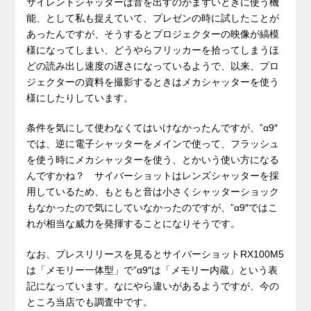
サイレントシャッターは音を出すのがまずいときに使う機
能、として私も捉えていて、プレゼンの時に試したことが
あったんですが、そうするとプロジェクターの映像が縞模
様になってしまい、どうやらフリッカーを拾ってしまうほ
どの読み出し速度の遅さになっているようで、以来、プロ
ジェクターの資料を撮影するときはメカシャッターを使う
様にしたりしています。
条件を気にして使わなくてはいけなかったんですが、”α9″
では、逆に電子シャッターをメインで使って、フラッシュ
を使う時にメカシャッターを使う、とかいう使い方になる
んですかね？ サイバーショットはレンズシャッターを採
用しているため、もともと音は小さくシャッターショック
もなかったので気にしていなかったのですが、”α9″ではこ
れが相当な威力を発揮することになりそうです。
なお、プレスリリースを見るとサイバーショットRX100M5
は「メモリー一体型」で”α9″は「メモリー内蔵」という表
記になっています。なにやら違いがあるようですが、今の
ところ当店でも調査中です。