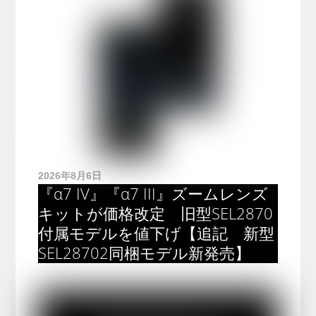
2026年8月6日
『α7 IV』『α7 III』ズームレンズ
キットが価格改定 旧型SEL2870
付属モデルを値下げ【追記 新型
SEL28702同梱モデル新発売】