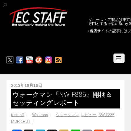
ソニーストア製品は東京新
専門とする正規e-Sony
(当店サイトの記事には
RSS
2013年10月16日
ウォークマン『NW-F886』開梱＆
セッティングレポート
tecstaff
Walkman
ウォークマン
,
レビュー
,
NW-F886
,
MDR-1RBT