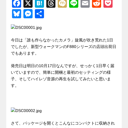
F
X
H
T
M
Li
E
R
P
a
at
hr
ixi
n
m
e
o
Bl
M
共
c
e
e
e
ail
d
ck
u
e
有
e
n
a
di
et
e
ss
b
a
d
t
sk
e
今日は「誰も作らなかったカメラ」旋風が吹き荒れた1日
o
s
でしたが、新型ウォークマンのF880シリーズの店頭出荷日
y
n
でもあります。
o
g
k
発売日は明日の10月17日なんですが、せっかく1日早く届
er
いていますので、簡単に開梱と最初のセッティングの様
子、そしてハイレゾ音源の再生を試してみたいと思いま
す。
さて、パッケージを開くとこんなにコンパクトに収納され