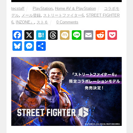
tecstaff
PlayStation
,
Home AV & PlayStation
コラボモ
デル
,
メール登録
,
ストリートファイター6
,
STREET FIGHTER
6
,
INZONE』
,
スト６
0 Comments
F
X
H
T
M
Li
E
R
P
a
at
hr
ixi
n
m
e
o
Bl
M
共
c
e
e
e
ail
d
ck
u
e
有
e
n
a
di
et
e
ss
b
a
d
t
sk
e
o
s
y
n
o
g
k
er