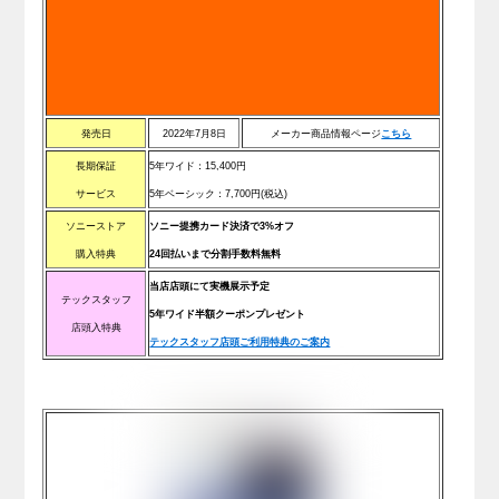
発売日
2022年7月8日
メーカー商品情報ページ
こちら
長期保証
5年ワイド：
15,400
円
サービス
5年ベーシック：
7,700
円(税込)
ソニーストア
ソニー提携カード決済で3%オフ
購入特典
24回払いまで分割手数料無料
当店店頭にて実機展示予定
テックスタッフ
5年ワイド半額クーポンプレゼント
店頭入特典
テックスタッフ店頭ご利用特典のご案内