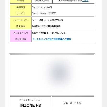
発売日
2022年7月8日
メーカー商品情報ページ
こちら
長期保証
5年ワイド：4
,400
円
サービス
5年ベーシック：2
,200
円
ソニーストア
ソニー提携カード決済で3%オフ
購入特典
24回払いまで分割手数料無料
テックスタッフ
5年ワイド半額クーポンプレゼント
店頭入特典
テックスタッフ店頭ご利用特典のご案内
ゲーミングヘッドセット
ソニーストア価格：
INZONE H3