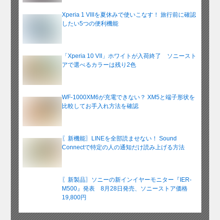
Xperia 1 VIIIを夏休みで使いこなす！ 旅行前に確認
したい5つの便利機能
「Xperia 10 VII」ホワイトが入荷終了 ソニースト
アで選べるカラーは残り2色
WF-1000XM6が充電できない？ XM5と端子形状を
比較してお手入れ方法を確認
〖新機能〗LINEを全部読ませない！ Sound
Connectで特定の人の通知だけ読み上げる方法
〖新製品〗ソニーの新インイヤーモニター『IER-
M500』発表 8月28日発売、ソニーストア価格
19,800円