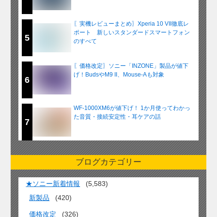
〖実機レビューまとめ〗Xperia 10 VII徹底レ
ポート 新しいスタンダードスマートフォン
5
のすべて
〖価格改定〗ソニー「INZONE」製品が値下
げ！BudsやM9 II、Mouse-Aも対象
6
WF-1000XM6が値下げ！ 1か月使ってわかっ
た音質・接続安定性・耳ケアの話
7
ブログカテゴリー
★ソニー新着情報
(5,583)
新製品
(420)
価格改定
(326)