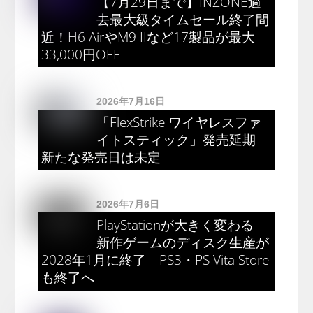
【7月29日まで】INZONE過
去最大級タイムセール終了間
近！H6 AirやM9 IIなど17製品が最大
33,000円OFF
2026年7月16日
「FlexStrike ワイヤレスファ
イトスティック」発売延期
新たな発売日は未定
2026年7月6日
PlayStationが大きく変わる
新作ゲームのディスク生産が
2028年1月に終了 PS3・PS Vita Store
も終了へ