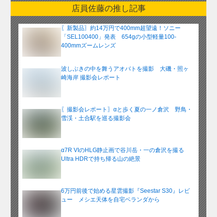
ー
店員佐藤の推し記事
カ
イ
〖新製品〗約14万円で400mm超望遠！ソニー
ブ
「SEL100400」発表 654gの小型軽量100-
400mmズームレンズ
波しぶきの中を舞うアオバトを撮影 大磯・照ヶ
崎海岸 撮影会レポート
〖撮影会レポート〗αと歩く夏の一ノ倉沢 野鳥・
雪渓・土合駅を巡る撮影会
α7R VIのHLG静止画で谷川岳・一の倉沢を撮る
Ultra HDRで持ち帰る山の絶景
6万円前後で始める星雲撮影『Seestar S30』レビ
ュー メシエ天体を自宅ベランダから