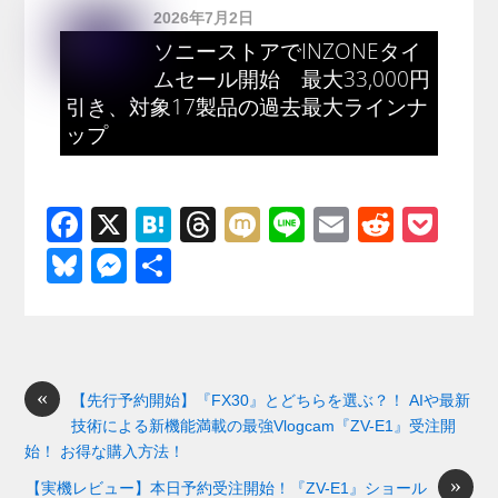
2026年7月2日
ソニーストアでINZONEタイ
ムセール開始 最大33,000円
引き、対象17製品の過去最大ラインナ
ップ
F
X
H
T
M
Li
E
R
P
a
at
hr
ixi
n
m
e
o
Bl
M
共
c
e
e
e
ail
d
ck
u
e
有
e
n
a
di
et
e
ss
b
a
d
t
sk
e
o
s
«
y
n
【先行予約開始】『FX30』とどちらを選ぶ？！ AIや最新
技術による新機能満載の最強Vlogcam『ZV-E1』受注開
o
g
始！ お得な購入方法！
k
er
»
【実機レビュー】本日予約受注開始！『ZV-E1』ショール