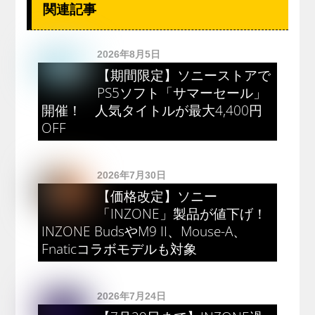
関連記事
2026年8月5日
【期間限定】ソニーストアで
PS5ソフト「サマーセール」
開催！ 人気タイトルが最大4,400円
OFF
2026年7月30日
【価格改定】ソニー
「INZONE」製品が値下げ！
INZONE BudsやM9 II、Mouse-A、
Fnaticコラボモデルも対象
2026年7月24日