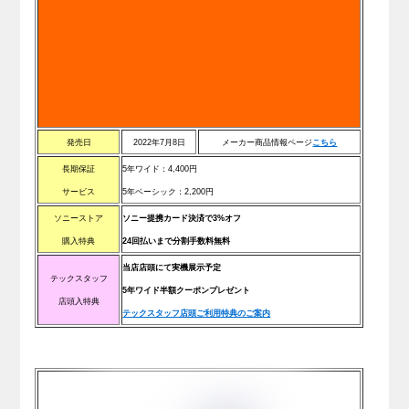
発売日
2022年7月8日
メーカー商品情報ページ
こちら
長期保証
5年ワイド：4
,400
円
サービス
5年ベーシック：2
,200
円
ソニーストア
ソニー提携カード決済で3%オフ
購入特典
24回払いまで分割手数料無料
当店店頭にて実機展示予定
テックスタッフ
5年ワイド半額クーポンプレゼント
店頭入特典
テックスタッフ店頭ご利用特典のご案内