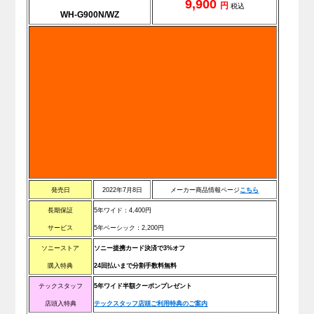
9,900
円
税込
WH-G900N/WZ
発売日
2022年7月8日
メーカー商品情報ページ
こちら
長期保証
5年ワイド：4
,400
円
サービス
5年ベーシック：2
,200
円
ソニーストア
ソニー提携カード決済で3%オフ
購入特典
24回払いまで分割手数料無料
テックスタッフ
5年ワイド半額クーポンプレゼント
店頭入特典
テックスタッフ店頭ご利用特典のご案内