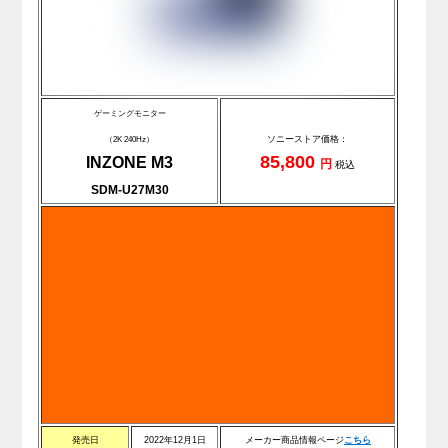
ゲーミングモニター
ソニーストア価格：
（2K 240Hz）
85,800
INZONE M3
円
税込
SDM-U27M30
発売日
2022年12月1日
メーカー商品情報ページ
こちら