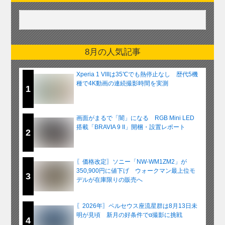
8月の人気記事
Xperia 1 VIIIは35℃でも熱停止なし 歴代5機
種で4K動画の連続撮影時間を実測
1
画面がまるで「闇」になる RGB Mini LED
搭載「BRAVIA 9 II」開梱・設置レポート
2
〖価格改定〗ソニー「NW-WM1ZM2」が
350,900円に値下げ ウォークマン最上位モ
3
デルが在庫限りの販売へ
〖2026年〗ペルセウス座流星群は8月13日未
明が見頃 新月の好条件でα撮影に挑戦
4