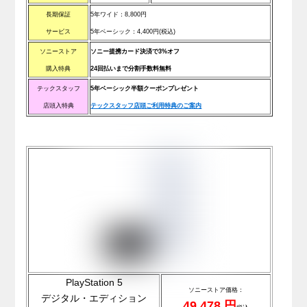
長期保証
5年ワイド：8
,800
円
サービス
5年ベーシック：4
,400
円(税込)
ソニーストア
ソニー提携カード決済で3%オフ
購入特典
24回払いまで分割手数料無料
テックスタッフ
5年ベーシック半額クーポンプレゼント
店頭入特典
テックスタッフ店頭ご利用特典のご案内
PlayStation 5
ソニ
ーストア価格：
デジタル・エディション
49,478 円