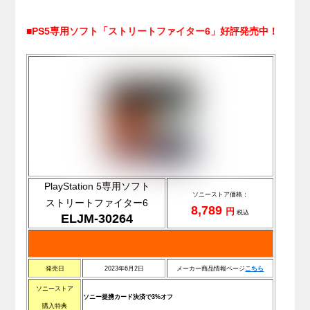
■PS5専用ソフト「ストリートファイター6」好評発売中！
PlayStation 5専用ソフト
ソニーストア価格：
ストリートファイター6
8,789
円
税込
ELJM-30264
発売日
2023年6月2日
メーカー商品情報ページ
こ
ち
ら
ソニーストア
ソニー提携カード決済で3%オフ
購入特典