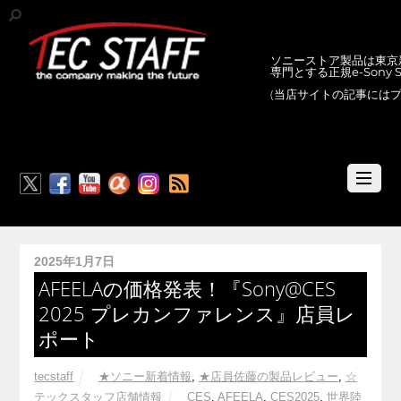
ソニーストア製品は東京新
専門とする正規e-Sony
(当店サイトの記事には
RSS
2025年1月7日
AFEELAの価格発表！『Sony@CES
2025 プレカンファレンス』店員レ
ポート
tecstaff
★ソニー新着情報
,
★店員佐藤の製品レビュー
,
☆
テックスタッフ店舗情報
CES
,
AFEELA
,
CES2025
,
世界陸