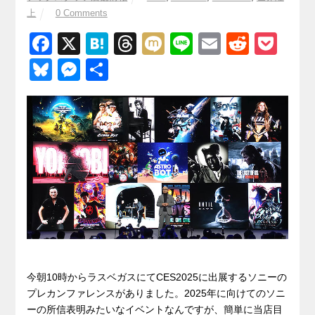
上
0 Comments
F
X
H
T
M
Li
E
R
P
a
at
hr
ixi
n
m
e
o
Bl
M
共
c
e
e
e
ail
d
ck
u
e
有
e
n
a
di
et
e
ss
b
a
d
t
sk
e
o
s
y
n
o
g
k
er
今朝10時からラスベガスにてCES2025に出展するソニーの
プレカンファレンスがありました。2025年に向けてのソニ
ーの所信表明みたいなイベントなんですが、簡単に当店目