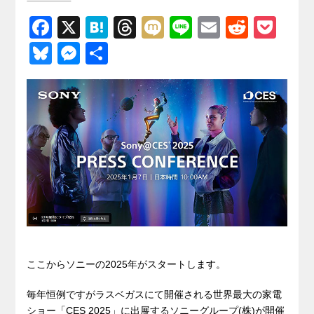
F
X
H
T
M
Li
E
R
P
a
at
hr
ixi
n
m
e
o
Bl
M
共
c
e
e
e
ail
d
ck
u
e
有
e
n
a
di
et
e
ss
b
a
d
t
sk
e
o
s
y
n
o
g
k
er
ここからソニーの2025年がスタートします。
毎年恒例ですがラスベガスにて開催される世界最大の家電
ショー「CES 2025」に出展するソニーグループ(株)が開催