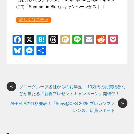
にて「Summer in Blue」キャンペーンがス […]
詳しくはコチラ
F
X
H
T
M
Li
E
R
P
a
at
hr
ixi
n
m
e
o
Bl
M
共
c
e
e
e
ail
d
ck
u
e
有
e
n
a
di
et
e
ss
b
a
d
t
sk
e
o
s
«
y
n
ソニーグループ各社からのお年玉！ 10万円のお買物券な
どが当たる『新春プレゼントキャンペーン』開催中！
o
g
»
AFEELAの価格発表！『Sony@CES 2025 プレカンファ
k
er
レンス』店員レポート