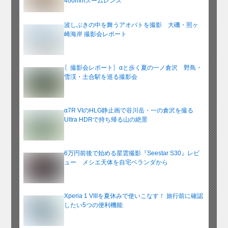
400mmズームレンズ
波しぶきの中を舞うアオバトを撮影 大磯・照ヶ
崎海岸 撮影会レポート
〖撮影会レポート〗αと歩く夏の一ノ倉沢 野鳥・
雪渓・土合駅を巡る撮影会
α7R VIのHLG静止画で谷川岳・一の倉沢を撮る
Ultra HDRで持ち帰る山の絶景
6万円前後で始める星雲撮影『Seestar S30』レビ
ュー メシエ天体を自宅ベランダから
Xperia 1 VIIIを夏休みで使いこなす！ 旅行前に確認
したい5つの便利機能