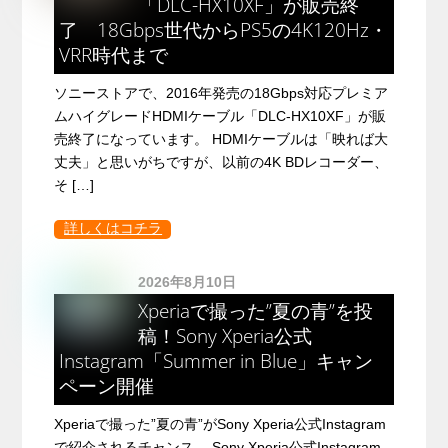
「DLC-HX10XF」が販売終
了 18Gbps世代からPS5の4K120Hz・
VRR時代まで
ソニーストアで、2016年発売の18Gbps対応プレミア
ムハイグレードHDMIケーブル「DLC-HX10XF」が販
売終了になっています。 HDMIケーブルは「映れば大
丈夫」と思いがちですが、以前の4K BDレコーダー、
そ […]
詳しくはコチラ
2026年8月10日
Xperiaで撮った”夏の青”を投
稿！Sony Xperia公式
Instagram「Summer in Blue」キャン
ペーン開催
Xperiaで撮った”夏の青”がSony Xperia公式Instagram
で紹介されるチャンス。 Sony Xperia公式Instagram