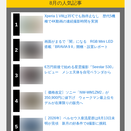
8月の人気記事
Xperia 1 VIIIは35℃でも熱停止なし 歴代5機
種で4K動画の連続撮影時間を実測
1
画面がまるで「闇」になる RGB Mini LED
搭載「BRAVIA 9 II」開梱・設置レポート
2
6万円前後で始める星雲撮影『Seestar S30』
レビュー メシエ天体を自宅ベランダから
3
〖価格改定〗ソニー「NW-WM1ZM2」が
350,900円に値下げ ウォークマン最上位モ
4
デルが在庫限りの販売へ
〖2026年〗ペルセウス座流星群は8月13日未
明が見頃 新月の好条件でα撮影に挑戦
5