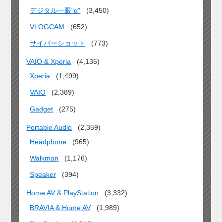
デジタル一眼“α”
(3,450)
VLOGCAM
(652)
サイバーショット
(773)
VAIO & Xperia
(4,135)
Xperia
(1,499)
VAIO
(2,389)
Gadget
(275)
Portable Audio
(2,359)
Headphone
(965)
Walkman
(1,176)
Speaker
(394)
Home AV & PlayStation
(3,332)
BRAVIA & Home AV
(1,989)