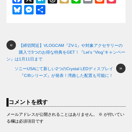
a
at
hr
ixi
n
m
e
o
Bl
M
共
c
e
e
e
ail
d
ck
u
e
有
e
n
a
di
et
e
ss
b
a
d
t
sk
e
o
s
«
y
n
【締切間近】VLOGCAM『ZV-1』や対象アクセサリーの
購入で3つのお得な特典をGET！『Let’s “Vlog”キャンペー
o
g
ン』は1月11日まで
k
er
»
ソニーUSAにて新しい2つのCrystal LEDディスプレイ
『C/Bシリーズ』が発表！湾曲した配置も可能に！
コメントを残す
メールアドレスが公開されることはありません。
※
が付いてい
る欄は必須項目です