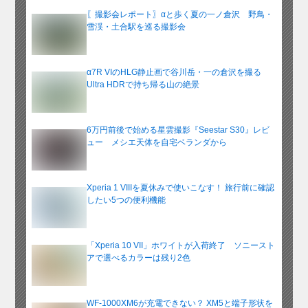
〖撮影会レポート〗αと歩く夏の一ノ倉沢 野鳥・
雪渓・土合駅を巡る撮影会
α7R VIのHLG静止画で谷川岳・一の倉沢を撮る
Ultra HDRで持ち帰る山の絶景
6万円前後で始める星雲撮影『Seestar S30』レビ
ュー メシエ天体を自宅ベランダから
Xperia 1 VIIIを夏休みで使いこなす！ 旅行前に確認
したい5つの便利機能
「Xperia 10 VII」ホワイトが入荷終了 ソニースト
アで選べるカラーは残り2色
WF-1000XM6が充電できない？ XM5と端子形状を