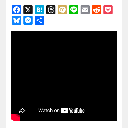
F
X
H
T
M
Li
E
R
P
a
at
hr
ixi
n
m
e
o
Bl
M
共
c
e
e
e
ail
d
ck
u
e
有
e
n
a
di
et
e
ss
b
a
d
t
sk
e
o
s
y
n
o
g
k
er