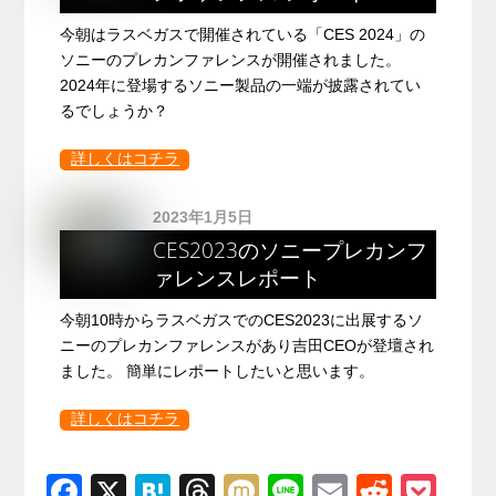
今朝はラスベガスで開催されている「CES 2024」の
ソニーのプレカンファレンスが開催されました。
2024年に登場するソニー製品の一端が披露されてい
るでしょうか？
詳しくはコチラ
2023年1月5日
CES2023のソニープレカンフ
ァレンスレポート
今朝10時からラスベガスでのCES2023に出展するソ
ニーのプレカンファレンスがあり吉田CEOが登壇され
ました。 簡単にレポートしたいと思います。
詳しくはコチラ
F
X
H
T
M
Li
E
R
P