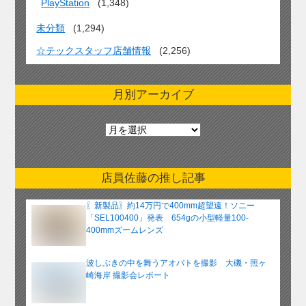
PlayStation
(1,348)
未分類
(1,294)
☆テックスタッフ店舗情報
(2,256)
月別アーカイブ
月
別
ア
ー
店員佐藤の推し記事
カ
イ
〖新製品〗約14万円で400mm超望遠！ソニー
ブ
「SEL100400」発表 654gの小型軽量100-
400mmズームレンズ
波しぶきの中を舞うアオバトを撮影 大磯・照ヶ
崎海岸 撮影会レポート