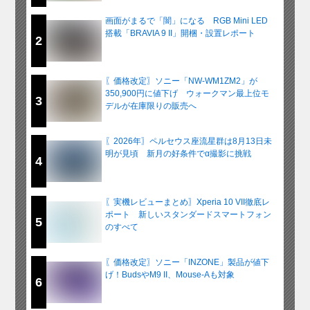
画面がまるで「闇」になる RGB Mini LED
搭載「BRAVIA 9 II」開梱・設置レポート
2
〖価格改定〗ソニー「NW-WM1ZM2」が
350,900円に値下げ ウォークマン最上位モ
3
デルが在庫限りの販売へ
〖2026年〗ペルセウス座流星群は8月13日未
明が見頃 新月の好条件でα撮影に挑戦
4
〖実機レビューまとめ〗Xperia 10 VII徹底レ
ポート 新しいスタンダードスマートフォン
5
のすべて
〖価格改定〗ソニー「INZONE」製品が値下
げ！BudsやM9 II、Mouse-Aも対象
6