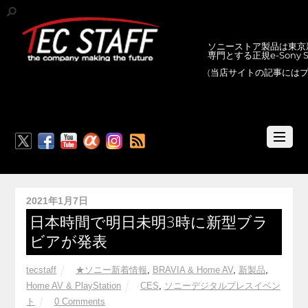
ソニーストア製品は東京新
専門とする正規e-Sony
(当店サイトの記事には
RSS
2021年1月7日
日本時間で明日未明3時に新型ブラ
ビアが発表
tecstaff
★ソニー新着情報
,
BRAVIA & Home AV
,
新製品
,
Home AV & PlayStation
CES
,
ソニーデジタルプレスイベン
ト
0 Comments