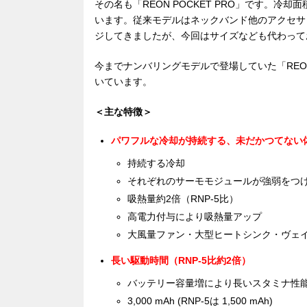
その名も「REON POCKET PRO」です。冷
います。従来モデルはネックバンド他のアクセサ
ジしてきましたが、今回はサイズなども代わって
今までナンバリングモデルで登場していた「REON
いています。
＜主な特徴＞
パワフルな冷却が持続する、未だかつてない
持続する冷却
それぞれのサーモモジュールが強弱をつ
吸熱量約2倍（RNP-5比）
高電力付与により吸熱量アップ
大風量ファン・大型ヒートシンク・ヴェ
長い駆動時間（RNP-5比約2倍）
バッテリー容量増により長いスタミナ性
3,000 mAh (RNP-5は 1,500 mAh)