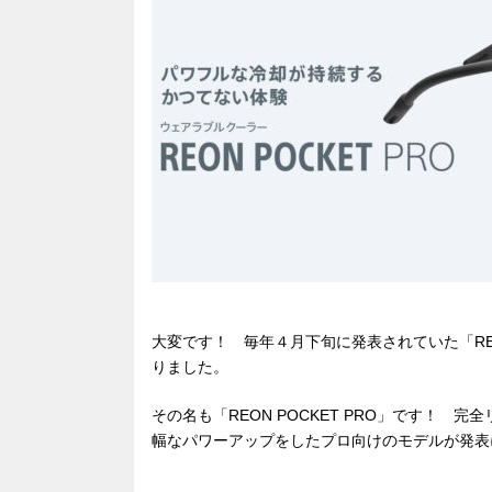
e
n
a
b
a
d
o
s
o
k
大変です！ 毎年４月下旬に発表されていた「RE
りました。
その名も「REON POCKET PRO」です！
幅なパワーアップをしたプロ向けのモデルが発表