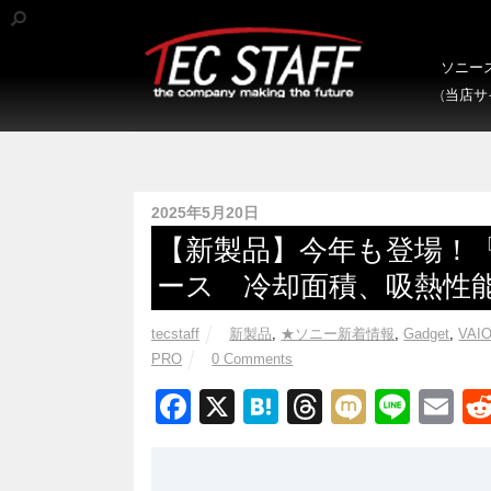
ソニース
(当店
2025年5月20日
【新製品】今年も登場！『RE
ース 冷却面積、吸熱性
tecstaff
新製品
,
★ソニー新着情報
,
Gadget
,
VAIO
PRO
0 Comments
F
X
H
T
M
Li
E
a
at
hr
ixi
n
m
c
e
e
e
ail