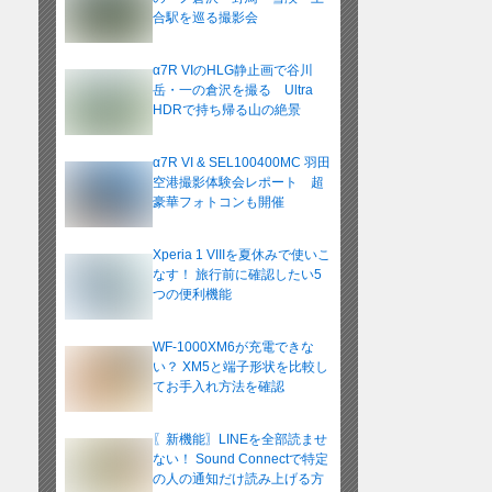
合駅を巡る撮影会
α7R VIのHLG静止画で谷川
岳・一の倉沢を撮る Ultra
HDRで持ち帰る山の絶景
α7R VI & SEL100400MC 羽田
空港撮影体験会レポート 超
豪華フォトコンも開催
Xperia 1 VIIIを夏休みで使いこ
なす！ 旅行前に確認したい5
つの便利機能
WF-1000XM6が充電できな
い？ XM5と端子形状を比較し
てお手入れ方法を確認
〖新機能〗LINEを全部読ませ
ない！ Sound Connectで特定
の人の通知だけ読み上げる方