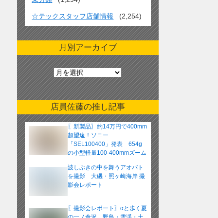
☆テックスタッフ店舗情報
(2,254)
月別アーカイブ
月
別
ア
ー
店員佐藤の推し記事
カ
イ
〖新製品〗約14万円で400mm
ブ
超望遠！ソニー
「SEL100400」発表 654g
の小型軽量100-400mmズーム
レンズ
波しぶきの中を舞うアオバト
を撮影 大磯・照ヶ崎海岸 撮
影会レポート
〖撮影会レポート〗αと歩く夏
の一ノ倉沢 野鳥・雪渓・土