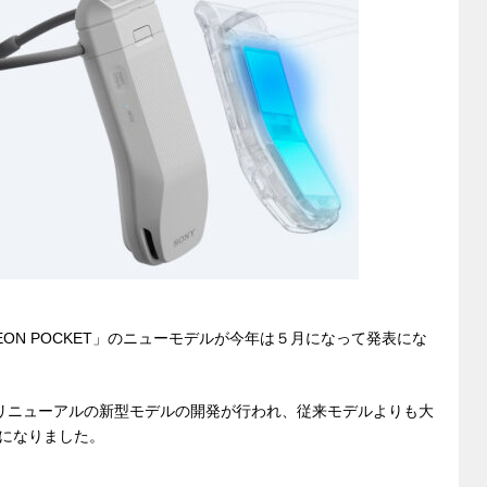
di
et
sk
e
t
y
n
g
er
ON POCKET」のニューモデルが今年は５月になって発表にな
 完全リニューアルの新型モデルの開発が行われ、従来モデルよりも大
になりました。