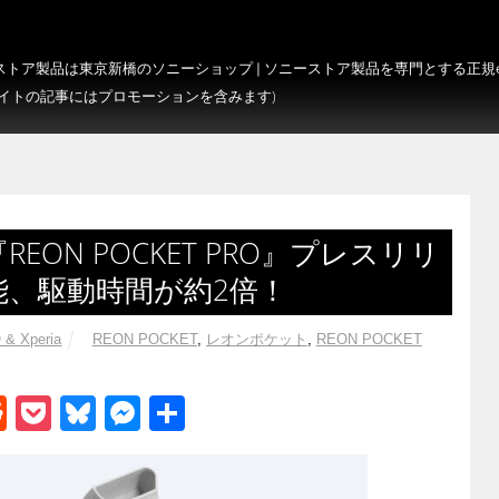
トア製品は東京新橋のソニーショップ | ソニーストア製品を専門とする正規e-S
サイトの記事にはプロモーションを含みます)
ON POCKET PRO』プレスリリ
能、駆動時間が約2倍！
 & Xperia
REON POCKET
,
レオンポケット
,
REON POCKET
R
P
Bl
M
共
e
o
u
e
有
d
ck
e
ss