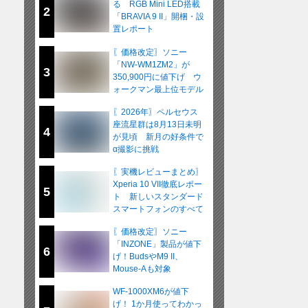
る RGB Mini LED搭載
2
「BRAVIA 9 II」開梱・設
置レポート
〖価格改定〗ソニー
「NW-WM1ZM2」が
3
350,900円に値下げ ウ
ォークマン最上位モデル
が在庫限りの販売へ
〖2026年〗ペルセウス
座流星群は8月13日未明
4
が見頃 新月の好条件で
α撮影に挑戦
〖実機レビューまとめ〗
Xperia 10 VII徹底レポー
5
ト 新しいスタンダード
スマートフォンのすべて
〖価格改定〗ソニー
「INZONE」製品が値下
6
げ！BudsやM9 II、
Mouse-Aも対象
WF-1000XM6が値下
げ！ 1か月使ってわかっ