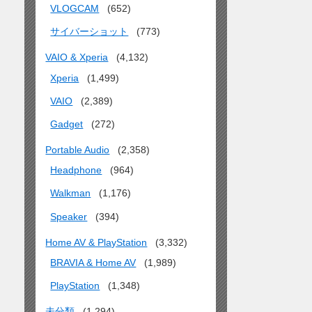
VLOGCAM
(652)
サイバーショット
(773)
VAIO & Xperia
(4,132)
Xperia
(1,499)
VAIO
(2,389)
Gadget
(272)
Portable Audio
(2,358)
Headphone
(964)
Walkman
(1,176)
Speaker
(394)
Home AV & PlayStation
(3,332)
BRAVIA & Home AV
(1,989)
PlayStation
(1,348)
未分類
(1,294)