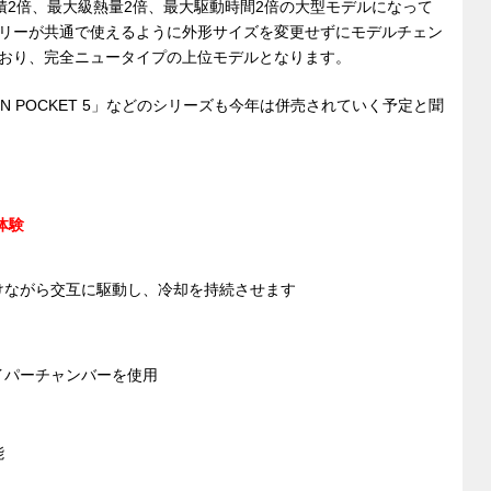
却面積2倍、最大級熱量2倍、最大駆動時間2倍の大型モデルになって
リーが共通で使えるように外形サイズを変更せずにモデルチェン
おり、完全ニュータイプの上位モデルとなります。
 POCKET 5」などのシリーズも今年は併売されていく予定と聞
体験
けながら交互に駆動し、冷却を持続させます
イパーチャンバーを使用
能