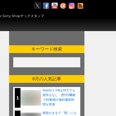
RSS
ony Shopテックスタッフ
キーワード検索
8月の人気記事
Xperia 1 VIIIは35℃でも
熱停止なし 歴代5機種
1
で4K動画の連続撮影時
間を実測
画面がまるで「闇」にな