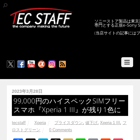
ソニーストア製品は東京新
専門とする正規e-Sony
(当店サイトの記事には
RSS
2023年3月28日
99,000円のハイスペックSIMフリー
スマホ『Xperia 1 III』が残り1色に
tecstaff
Xperia
プライスダウン
,
値下げ
,
Xperia 1 III
,
フ
ロストグリーン
0 Comments