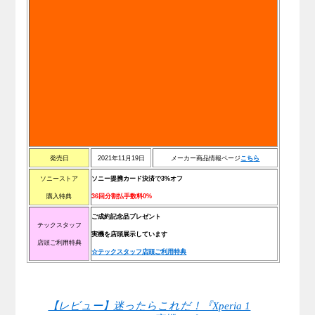
発売日
2021年11月19日
メーカー商品情報ページ
こ
ち
ら
ソニーストア
ソニー提携カード決済で3%オフ
購入特典
36回分割払手数料0%
ご成約記念品プレゼント
テックスタッフ
実機を店頭展示しています
店頭ご利用特典
☆テックスタッフ店頭ご利用特典
【レビュー】迷ったらこれだ！『Xperia 1