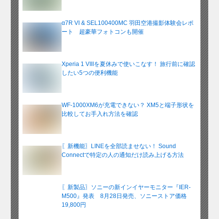
α7R VI & SEL100400MC 羽田空港撮影体験会レポ
ート 超豪華フォトコンも開催
Xperia 1 VIIIを夏休みで使いこなす！ 旅行前に確認
したい5つの便利機能
WF-1000XM6が充電できない？ XM5と端子形状を
比較してお手入れ方法を確認
〖新機能〗LINEを全部読ませない！ Sound
Connectで特定の人の通知だけ読み上げる方法
〖新製品〗ソニーの新インイヤーモニター『IER-
M500』発表 8月28日発売、ソニーストア価格
19,800円