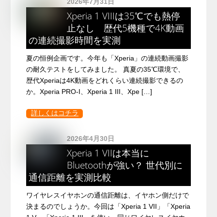
2026年7月31日
Xperia 1 VIIIは35℃でも熱停
止なし 歴代5機種で4K動画
の連続撮影時間を実測
夏の恒例企画です。今年も「Xperia」の連続動画撮影
の耐久テストをしてみました。 真夏の35℃環境で、
歴代Xperiaは4K動画をどれくらい連続撮影できるの
か。Xperia PRO-I、Xperia 1 III、Xpe […]
詳しくはコチラ
2026年4月30日
Xperia 1 VIIは本当に
Bluetoothが強い？ 世代別に
通信距離を実測比較
ワイヤレスイヤホンの通信距離は、イヤホン側だけで
決まるのでしょうか。今回は「Xperia 1 VII」「Xperia