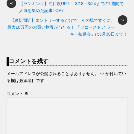
o
s
«
y
n
【ランキング】注目度UP！ 3/18～3/24までの1週間で
人気を集めた記事TOP7
o
g
»
【締切間近】エントリーするだけで、その場ですぐに、
k
er
最大10万円のお買い物券が当たる！ 『ソニーストア ラッ
キー抽選会』は3月30日まで！
コメントを残す
メールアドレスが公開されることはありません。
※
が付いてい
る欄は必須項目です
コメント
※