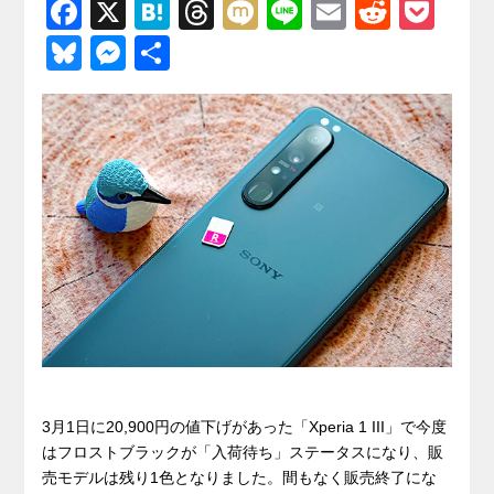
F
X
H
T
M
Li
E
R
P
a
at
hr
ixi
n
m
e
o
Bl
M
共
c
e
e
e
ail
d
ck
u
e
有
e
n
a
di
et
e
ss
b
a
d
t
sk
e
o
s
y
n
o
g
k
er
3月1日に20,900円の値下げがあった「Xperia 1 III」で今度
はフロストブラックが「入荷待ち」ステータスになり、販
売モデルは残り1色となりました。間もなく販売終了にな