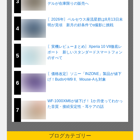
3
デルが在庫限りの販売へ
〖2026年〗ペルセウス座流星群は8月13日未
明が見頃 新月の好条件でα撮影に挑戦
4
〖実機レビューまとめ〗Xperia 10 VII徹底レ
ポート 新しいスタンダードスマートフォン
5
のすべて
〖価格改定〗ソニー「INZONE」製品が値下
げ！BudsやM9 II、Mouse-Aも対象
6
WF-1000XM6が値下げ！ 1か月使ってわかっ
た音質・接続安定性・耳ケアの話
7
ブログカテゴリー