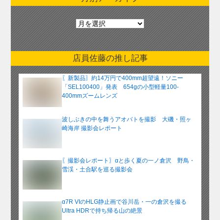
月
別
ア
ー
店員佐藤の推し記事
カ
イ
〖新製品〗約14万円で400mm超望遠！ソニー
ブ
「SEL100400」発表 654gの小型軽量100-
400mmズームレンズ
波しぶきの中を舞うアオバトを撮影 大磯・照ヶ
崎海岸 撮影会レポート
〖撮影会レポート〗αと歩く夏の一ノ倉沢 野鳥・
雪渓・土合駅を巡る撮影会
α7R VIのHLG静止画で谷川岳・一の倉沢を撮る
Ultra HDRで持ち帰る山の絶景