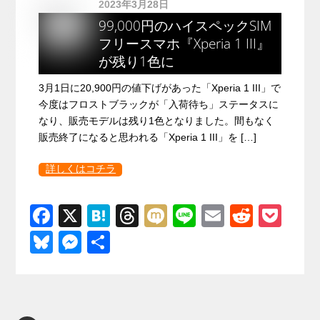
2023年3月28日
99,000円のハイスペックSIM
フリースマホ『Xperia 1 III』
が残り1色に
3月1日に20,900円の値下げがあった「Xperia 1 III」で
今度はフロストブラックが「入荷待ち」ステータスに
なり、販売モデルは残り1色となりました。間もなく
販売終了になると思われる「Xperia 1 III」を […]
詳しくはコチラ
F
X
H
T
M
Li
E
R
P
a
at
hr
ixi
n
m
e
o
Bl
M
共
c
e
e
e
ail
d
ck
u
e
有
e
n
a
di
et
e
ss
b
a
d
t
sk
e