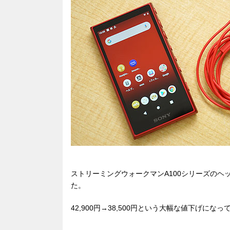
b
a
d
o
s
o
k
ストリーミングウォークマンA100シリーズのヘッ
た。
42,900円→38,500円という大幅な値下げにな