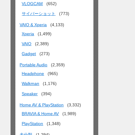
VLOGCAM
(652)
サイバーショット
(773)
VAIO & Xperia
(4,133)
Xperia
(1,499)
VAIO
(2,389)
Gadget
(273)
Portable Audio
(2,359)
Headphone
(965)
Walkman
(1,176)
Speaker
(394)
Home AV & PlayStation
(3,332)
BRAVIA & Home AV
(1,989)
PlayStation
(1,348)
未分類
(1,294)