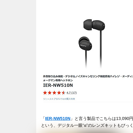
「
IER-NW510N
」と言う製品でこちらは13,09
という、デジタル一眼“α”のレンズキットもびっ