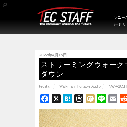
ソニース
(当店
2022年4月15日
ストリーミングウォークマ
ダウン
tecstaff
Walkman
,
Portable Audio
NW-A105H
F
X
H
T
M
Li
E
a
at
hr
ixi
n
m
c
e
e
e
ail
e
n
a