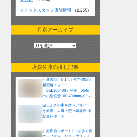
☆テックスタッフ店舗情報
(2,255)
月別アーカイブ
月
別
ア
ー
店員佐藤の推し記事
カ
イ
〖新製品〗約14万円で400mm
ブ
超望遠！ソニー
「SEL100400」発表 654g
の小型軽量100-400mmズーム
レンズ
波しぶきの中を舞うアオバト
を撮影 大磯・照ヶ崎海岸 撮
影会レポート
〖撮影会レポート〗αと歩く夏
の一ノ倉沢 野鳥・雪渓・土