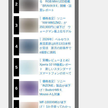
る RGB Mini LED搭載
2
「BRAVIA 9 II」開梱・設
置レポート
〖価格改定〗ソニー
「NW-WM1ZM2」が
3
350,900円に値下げ ウ
ォークマン最上位モデル
が在庫限りの販売へ
〖2026年〗ペルセウス
座流星群は8月13日未明
4
が見頃 新月の好条件で
α撮影に挑戦
〖実機レビューまとめ〗
Xperia 10 VII徹底レポー
5
ト 新しいスタンダード
スマートフォンのすべて
〖価格改定〗ソニー
「INZONE」製品が値下
6
げ！BudsやM9 II、
Mouse-Aも対象
WF-1000XM6が値下
げ！ 1か月使ってわかっ