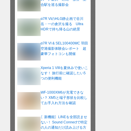
合駅を巡る撮影会
α7R VIのHLG静止画で谷川
岳・一の倉沢を撮る Ultra
HDRで持ち帰る山の絶景
α7R VI & SEL100400MC 羽田
空港撮影体験会レポート 超
豪華フォトコンも開催
Xperia 1 VIIIを夏休みで使いこ
なす！ 旅行前に確認したい5
つの便利機能
WF-1000XM6が充電できな
い？ XM5と端子形状を比較し
てお手入れ方法を確認
〖新機能〗LINEを全部読ませ
ない！ Sound Connectで特定
の人の通知だけ読み上げる方