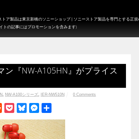
トア製品は東京新橋のソニーショップ | ソニーストア製品を専門とする正規e-S
サイトの記事にはプロモーションを含みます)
ン『NW-A105HN』がプライス
N
,
NW-A100シリーズ
,
IER-NW510N
0 Comments
R
P
Bl
M
共
e
o
u
e
有
d
ck
e
ss
di
et
sk
e