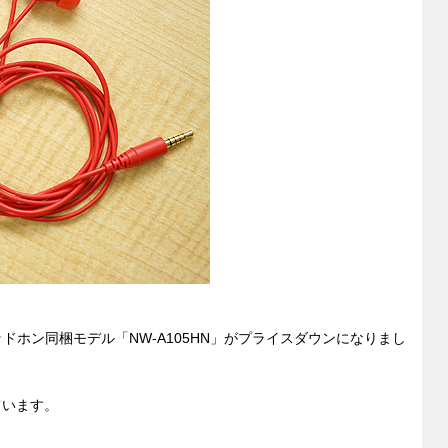
t
y
n
g
er
ドホン同梱モデル「NW-A105HN」がプライスダウンになりまし
っています。