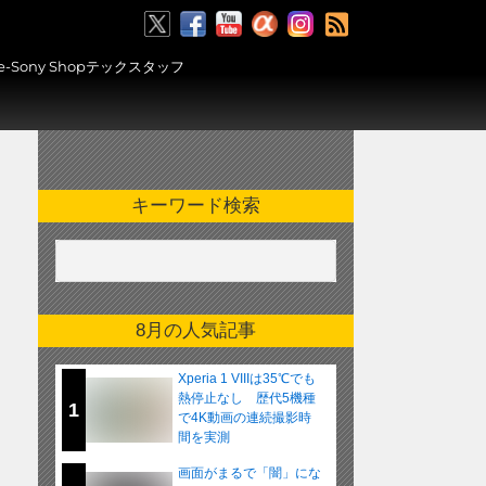
RSS
ony Shopテックスタッフ
キーワード検索
8月の人気記事
Xperia 1 VIIIは35℃でも
熱停止なし 歴代5機種
1
で4K動画の連続撮影時
間を実測
画面がまるで「闇」にな