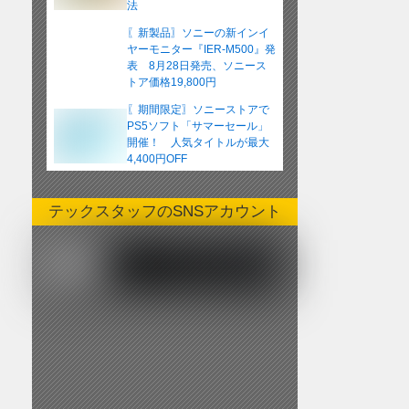
法
〖新製品〗ソニーの新インイ
ヤーモニター『IER-M500』発
表 8月28日発売、ソニース
トア価格19,800円
〖期間限定〗ソニーストアで
PS5ソフト「サマーセール」
開催！ 人気タイトルが最大
4,400円OFF
テックスタッフのSNSアカウント