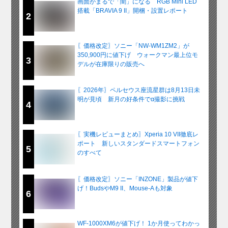
画面がまるで「闇」になる RGB Mini LED
搭載「BRAVIA 9 II」開梱・設置レポート
2
〖価格改定〗ソニー「NW-WM1ZM2」が
350,900円に値下げ ウォークマン最上位モ
3
デルが在庫限りの販売へ
〖2026年〗ペルセウス座流星群は8月13日未
明が見頃 新月の好条件でα撮影に挑戦
4
〖実機レビューまとめ〗Xperia 10 VII徹底レ
ポート 新しいスタンダードスマートフォン
5
のすべて
〖価格改定〗ソニー「INZONE」製品が値下
げ！BudsやM9 II、Mouse-Aも対象
6
WF-1000XM6が値下げ！ 1か月使ってわかっ