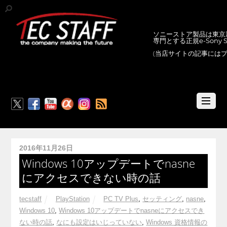
ソニーストア製品は東京新
専門とする正規e-Sony
(当店サイトの記事には
RSS
2016年11月26日
Windows 10アップデートでnasne
にアクセスできない時の話
tecstaff
PlayStation
PC TV Plus
,
セッティング
,
nasne
,
Windows 10
,
Windows 10アップデートでnasneにアクセスでき
ない時の話
,
なにも設定はいじっていない
,
Windows 資格情報の