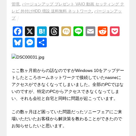
管理
,
バージョンアップ プレゼント VAIO 動画 セッティング テ
レビ 外付けHDD 増設 送料無料 ネットワーク
,
バージョンアッ
プ
F
X
H
T
M
Li
E
R
P
a
at
hr
ixi
n
m
e
o
Bl
M
共
c
e
e
e
ail
d
ck
u
e
有
e
n
a
di
et
e
ss
b
a
d
t
sk
e
ここ数ヶ月前からの話なのですがWindows 10をアップデー
o
s
トしたところホームネットワークで接続していたnasneに
y
n
アクセスができなくなってしまいました。全部のPCではな
o
g
いのですが、特定のPCからアクセスできなくなってしま
k
er
い、それも会社と自宅と同時に問題が起こっています。
この数ヶ月ほど困っていた問題だったソニーフェアにご来
場いただいたお客様から解決策を教わることができたので
お知らせしたいと思います。