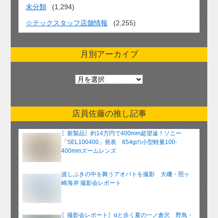
未分類
(1,294)
☆テックスタッフ店舗情報
(2,255)
月別アーカイブ
月
別
ア
ー
店員佐藤の推し記事
カ
イ
〖新製品〗約14万円で400mm超望遠！ソニー
ブ
「SEL100400」発表 654gの小型軽量100-
400mmズームレンズ
波しぶきの中を舞うアオバトを撮影 大磯・照ヶ
崎海岸 撮影会レポート
〖撮影会レポート〗αと歩く夏の一ノ倉沢 野鳥・