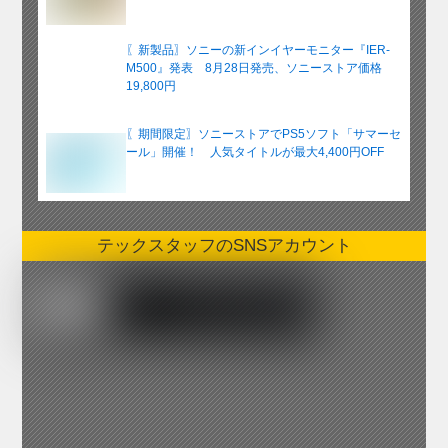
〖新製品〗ソニーの新インイヤーモニター『IER-
M500』発表 8月28日発売、ソニーストア価格
19,800円
〖期間限定〗ソニーストアでPS5ソフト「サマーセ
ール」開催！ 人気タイトルが最大4,400円OFF
テックスタッフのSNSアカウント