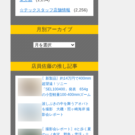
☆テックスタッフ店舗情報
(2,256)
月別アーカイブ
月
別
ア
ー
店員佐藤の推し記事
カ
イ
〖新製品〗約14万円で400mm
ブ
超望遠！ソニー
「SEL100400」発表 654g
の小型軽量100-400mmズーム
レンズ
波しぶきの中を舞うアオバト
を撮影 大磯・照ヶ崎海岸 撮
影会レポート
〖撮影会レポート〗αと歩く夏
の一ノ倉沢 野鳥・雪渓・土