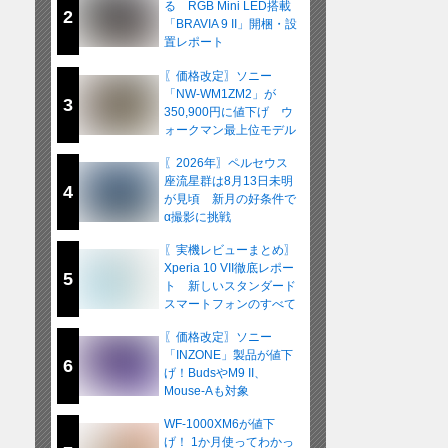
る RGB Mini LED搭載
2
「BRAVIA 9 II」開梱・設
置レポート
〖価格改定〗ソニー
「NW-WM1ZM2」が
3
350,900円に値下げ ウ
ォークマン最上位モデル
が在庫限りの販売へ
〖2026年〗ペルセウス
座流星群は8月13日未明
4
が見頃 新月の好条件で
α撮影に挑戦
〖実機レビューまとめ〗
Xperia 10 VII徹底レポー
5
ト 新しいスタンダード
スマートフォンのすべて
〖価格改定〗ソニー
「INZONE」製品が値下
6
げ！BudsやM9 II、
Mouse-Aも対象
WF-1000XM6が値下
げ！ 1か月使ってわかっ