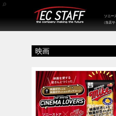
ソニース
(当店
映画