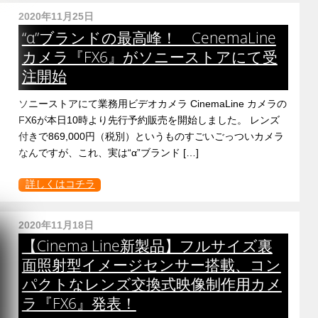
2020年11月25日
“α”ブランドの最高峰！ CenemaLine
カメラ『FX6』がソニーストアにて受
注開始
ソニーストアにて業務用ビデオカメラ CinemaLine カメラの
FX6が本日10時より先行予約販売を開始しました。 レンズ
付きで869,000円（税別）というものすごいごっついカメラ
なんですが、これ、実は“α”ブランド […]
詳しくはコチラ
2020年11月18日
【Cinema Line新製品】フルサイズ裏
面照射型イメージセンサー搭載、コン
パクトなレンズ交換式映像制作用カメ
ラ『FX6』発表！