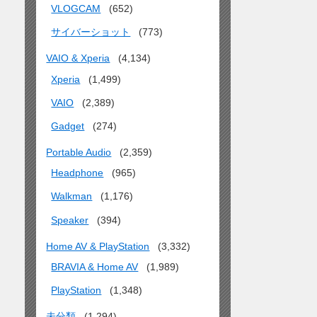
VLOGCAM
(652)
サイバーショット
(773)
VAIO & Xperia
(4,134)
Xperia
(1,499)
VAIO
(2,389)
Gadget
(274)
Portable Audio
(2,359)
Headphone
(965)
Walkman
(1,176)
Speaker
(394)
Home AV & PlayStation
(3,332)
BRAVIA & Home AV
(1,989)
PlayStation
(1,348)
未分類
(1,294)