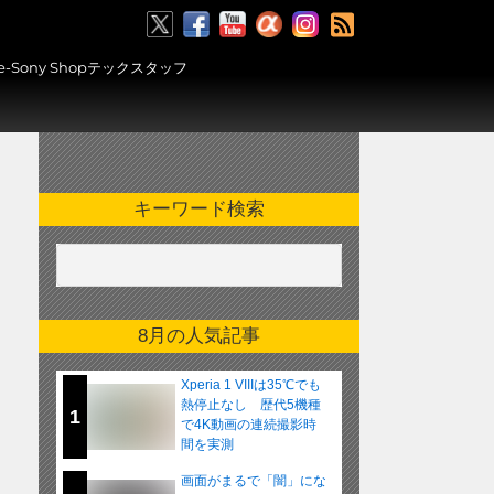
RSS
ony Shopテックスタッフ
キーワード検索
8月の人気記事
Xperia 1 VIIIは35℃でも
熱停止なし 歴代5機種
1
で4K動画の連続撮影時
間を実測
画面がまるで「闇」にな