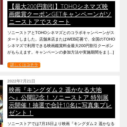
【最大200円割引】TOHOシネマズ映
画鑑賞クーポンGETキャンペーンがソ
ニーストアでスタート
ソニーストアとTOHOシネマズとのコラボキャンペーンがス
タートしました。店舗来店またはWEB応募で、全国のTOHO
シネマズで利用できる映画鑑賞料金最大200円割引クーポン
がもらえます。キャンペーンの参加方法や実施期間をま […]
詳しくはコチラ
2022年7月21日
映画『キングダム２ 遥かなる大地
へ』公開記念！ ソニーストア 特別展
示開催！抽選で合計10名に写真集プレ
ゼント！
ソニーストアでは7月15日より映画『キングダム２ 遥かなる