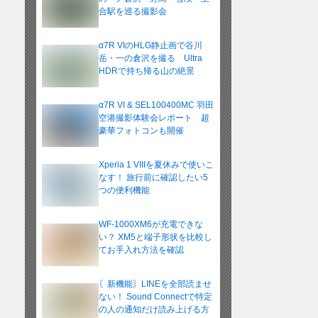
合駅を巡る撮影会
α7R VIのHLG静止画で谷川
岳・一の倉沢を撮る Ultra
HDRで持ち帰る山の絶景
α7R VI & SEL100400MC 羽田
空港撮影体験会レポート 超
豪華フォトコンも開催
Xperia 1 VIIIを夏休みで使いこ
なす！ 旅行前に確認したい5
つの便利機能
WF-1000XM6が充電できな
い？ XM5と端子形状を比較し
てお手入れ方法を確認
〖新機能〗LINEを全部読ませ
ない！ Sound Connectで特定
の人の通知だけ読み上げる方