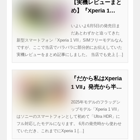
【実機レビューまと
め】『Xperia 1
VII』をまるっと紹
いよいよ6月5日の発売日ま
介！「ウルトラ
だあとわずかと迫ってきた
HDR」も「AIカメラ
新型スマートフォン「Xperia 1 VII」SIMフリーモデルなん
ワーク」も魅力の買
ですが、ここで当店でバラバラに部分的にお伝えしていた
い換え時モデル
実機レビューをまとめ記事にしました。 当店でも史上 […]
『だから私はXperia
1 VII』発売から半年
の間に撮影したUltra
2025年モデルのフラッグシ
HDRフォト紹介
ップモデル「Xperia 1 VII」
はソニーのスマートフォンとして初めて「Ultra HDR」に
フル対応したモデルになります。 6月の発売時から使わせ
ていただき、これまでにXperia 1 […]