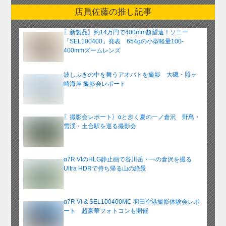
ー
店員佐藤の推し記事
カ
イ
〖新製品〗約14万円で400mm超望遠！ソニー
ブ
「SEL100400」発表 654gの小型軽量100-
400mmズームレンズ
波しぶきの中を舞うアオバトを撮影 大磯・照ヶ
崎海岸 撮影会レポート
〖撮影会レポート〗αと歩く夏の一ノ倉沢 野鳥・
雪渓・土合駅を巡る撮影会
α7R VIのHLG静止画で谷川岳・一の倉沢を撮る
Ultra HDRで持ち帰る山の絶景
α7R VI & SEL100400MC 羽田空港撮影体験会レポ
ート 超豪華フォトコンも開催