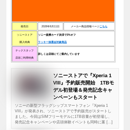
発売日
2026年6月11日
メーカー商品情報ページ
こ
ち
ら
ソニーストア
ソニー提携カード決済で3%オフ
購入特典
ラッキー抽選会対象商品
テックスタッフ
詳しくは店頭にてご案内しています
店頭ご利用特典
ソニーストアで『Xperia 1
VIII』予約販売開始 1TBモ
デル初登場＆発売記念キャ
ンペーンもスタート
ソニーの新型フラッグシップスマートフォン『Xperia 1
VIII』が発表され、ソニーストアで予約販売がスタートし
ました。今回はSIMフリーモデルに1TB容量が初登場し、
発売記念キャンペーンや店頭体験イベントも同時に案 […]