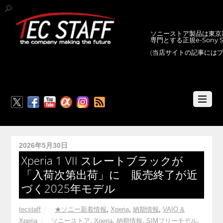
ソニーストア製品は東京新
専門とする正規e-Sony
(当店サイトの記事には
RSS
2026年5月30日
Xperia 1 VII スレートブラックが
「入荷次第出荷」に 販売終了が近
づく2025年モデル
tecstaff
★ソニー新着情報
,
Xperia
,
納期情報
,
VAIO &
Xperia
ソニーストア
,
Xperia
,
納期情報
,
SIMフリーモデル
,