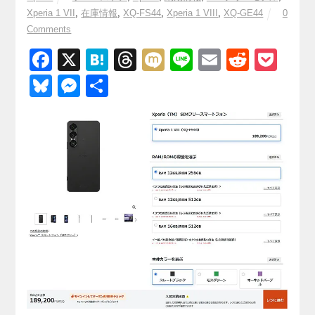
Xperia 1 VII
,
在庫情報
,
XQ-FS44
,
Xperia 1 VIII
,
XQ-GE44
0
Comments
F
X
H
T
M
Li
E
R
P
a
at
hr
ixi
n
m
e
o
Bl
M
共
c
e
e
e
ail
d
ck
u
e
有
e
n
a
di
et
e
ss
b
a
d
t
sk
e
o
s
y
n
o
g
k
er