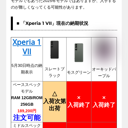
モデルでもあった2025年モデルではありますが、入手する
のが難しくなってくる可能性があります。
■ 「Xperia 1 VII」現在の納期状況
Xperia 1
VII
5月30日時点の納
スレートブ
オーキッドパ
期表示
モスグリーン
ラック
ープル
ベーススペック
モデル
△
×
×
RAM 12GB/ROM
入荷次第
入荷終了
入荷終了
256GB
出荷
189,200円
注文可能
ミドルスペック