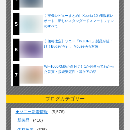
〖実機レビューまとめ〗Xperia 10 VII徹底レ
ポート 新しいスタンダードスマートフォン
5
のすべて
〖価格改定〗ソニー「INZONE」製品が値下
げ！BudsやM9 II、Mouse-Aも対象
6
WF-1000XM6が値下げ！ 1か月使ってわかっ
た音質・接続安定性・耳ケアの話
7
ブログカテゴリー
★ソニー新着情報
(5,576)
新製品
(418)
価格改定
(325)