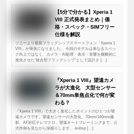
【5分で分かる】Xperia 1
VIII 正式発表まとめ｜価
格・スペック・SIMフリー
仕様を解説
ソニーより最新フラッグシップスマートフォン「Xperia 1
VIII」が発表になりました。 今回のモデルは単なるスペッ
ク向上ではなく、カメラ・AI処理・表示・音響を横断的に
進化させた“統合型フラッグシップ”として設計さ […]
『Xperia 1 VIII』望遠カメ
ラが大進化 大型センサー
＆70mm単焦点化で何が変
わる？
『Xperia 1 VIII』で大きく進化したポイントのひとつが望
遠カメラです。望遠センサーの大型化、70mm/140mm撮
影、AF対応テレマクロ、望遠オートフレーミングまで、公
式作例を見ながら深掘りします。 &nbsp […]