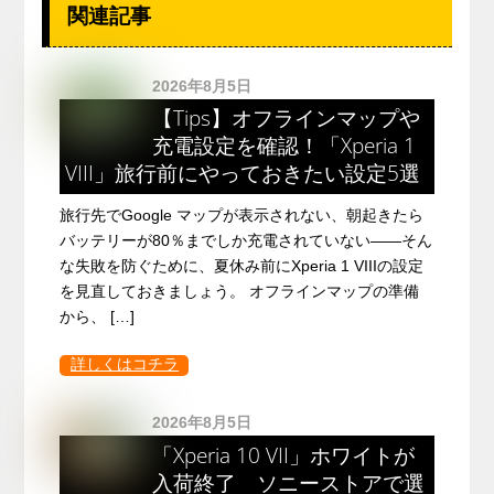
関連記事
2026年8月5日
【Tips】オフラインマップや
充電設定を確認！「Xperia 1
VIII」旅行前にやっておきたい設定5選
旅行先でGoogle マップが表示されない、朝起きたら
バッテリーが80％までしか充電されていない――そん
な失敗を防ぐために、夏休み前にXperia 1 VIIIの設定
を見直しておきましょう。 オフラインマップの準備
から、 […]
詳しくはコチラ
2026年8月5日
「Xperia 10 VII」ホワイトが
入荷終了 ソニーストアで選