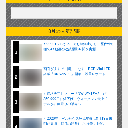
8月の人気記事
Xperia 1 VIIIは35℃でも熱停止なし 歴代5機
種で4K動画の連続撮影時間を実測
1
画面がまるで「闇」になる RGB Mini LED
搭載「BRAVIA 9 II」開梱・設置レポート
2
〖価格改定〗ソニー「NW-WM1ZM2」が
350,900円に値下げ ウォークマン最上位モ
3
デルが在庫限りの販売へ
〖2026年〗ペルセウス座流星群は8月13日未
明が見頃 新月の好条件でα撮影に挑戦
4