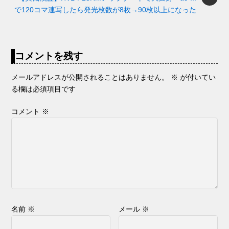
k
er
で120コマ連写したら発光枚数が8枚→90枚以上になった
コメントを残す
メールアドレスが公開されることはありません。
※
が付いてい
る欄は必須項目です
コメント
※
名前
※
メール
※