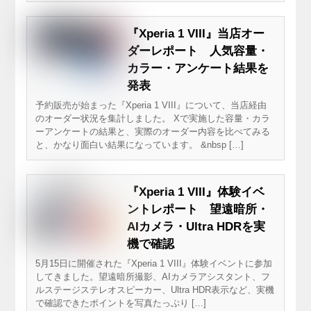
『Xperia 1 VIII』当店オー
ダーレポート 人気容量・
カラー・アンケート結果を
発表
予約販売が始まった『Xperia 1 VIII』について、当店経由
のオーダー状況を集計しました。 Xで実施した容量・カラ
ーアンケートの結果と、実際のオーダー内容を比べてみる
と、かなり面白い結果になっています。 &nbsp […]
『Xperia 1 VIII』体験イベ
ントレポート 望遠暗所・
AIカメラ・Ultra HDRを実
機で確認
5月15日に開催された『Xperia 1 VIII』体験イベントに参加
してきました。望遠暗所撮影、AIカメラアシスタント、フ
ルステージステレオスピーカー、Ultra HDR表示など、実機
で確認できたポイントを写真たっぷり […]