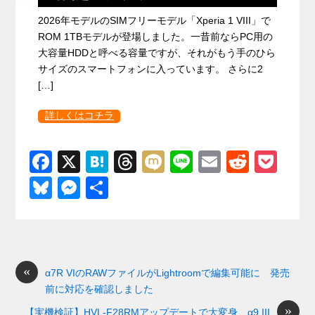
2026年モデルのSIMフリーモデル「Xperia 1 VIII」で
ROM 1TBモデルが登場しました。一昔前ならPC用の
大容量HDDと呼べる容量ですが、それがもう手のひら
サイズのスマートフォンに入っています。 さらに2
[…]
詳しくはコチラ
F
X
H
T
M
Li
E
R
P
a
at
hr
ixi
n
m
e
o
Bl
M
共
c
e
e
e
ail
d
ck
u
e
有
e
n
a
di
et
e
ss
b
a
d
t
sk
e
o
s
«
y
n
α7R VIのRAWファイルがLightroomで編集可能に 発売
前に対応を確認しました
o
g
»
【実機検証】HVL-F28RMアップデートで大変身 α9 III