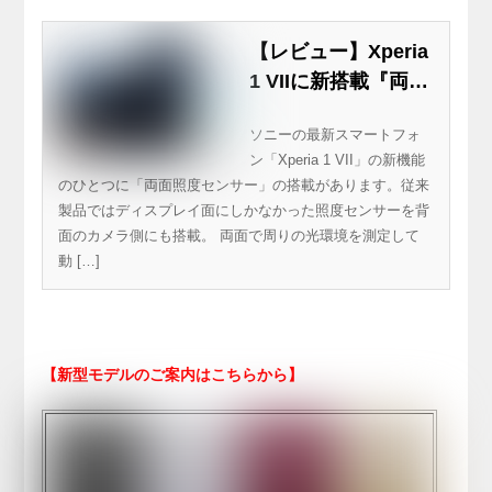
【レビュー】Xperia
1 VIIに新搭載『両面
照度センサー』の威
ソニーの最新スマートフォ
力を試してみました
ン「Xperia 1 VII」の新機能
のひとつに「両面照度センサー」の搭載があります。従来
製品ではディスプレイ面にしかなかった照度センサーを背
面のカメラ側にも搭載。 両面で周りの光環境を測定して
動 […]
【新型モデルのご案内はこちらから】