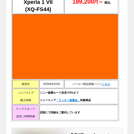
189,200
～
Xperia 1 VII
円
税込
(XQ-FS44)
発売日
2025年6月5日
メーカー商品情報ページ
こ
ち
ら
ソニーストア
ソニー提携カード決済で3%オフ
購入特典
ソニーストア
「ラッキー抽選会」
対象商品
テックスタッフ
店頭にて詳細をご案内しています
店頭ご利用特典