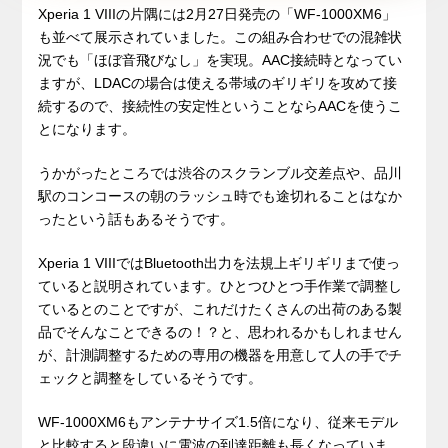
Xperia 1 VIIIの片隅には2月27日発売の「WF-1000XM6」
も並べて展示されていました。この組み合わせでの混雑状
況でも「ほぼ音飛びなし」を実現。AAC接続時となってい
ますが、LDACの場合は使える帯域のギリギリを攻めて接
続するので、接続性の安定性ということならAACを使うこ
とになります。
うかがったところでは渋谷のスクランブル交差点や、品川
駅のコンコースの朝のラッシュ時でも途切れることはなか
ったという話もあるそうです。
Xperia 1 VIIIではBluetooth出力を法規上ギリギリまで使っ
ていると説明されています。ひとつひとつ手作業で調整し
ているとのことですが、これだけたくさんの出荷のある製
品でそんなことできるの！？と、思われるかもしれません
が、計測調整するための専用の機器を用意して人の手でチ
ェックと調整をしているそうです。
WF-1000XM6もアンテナサイズ1.5倍になり、従来モデル
と比較すると段違いに電波の到達距離も長くなっていま