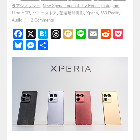
ラアシスタント
,
New Xperia Touch & Try Event
,
Instagram
Ultra HDR
,
ソニーストア
,
望遠暗所撮影
,
Xperia
,
360 Reality
Audio
2 Comments
F
X
H
T
M
Li
E
R
P
a
at
hr
ixi
n
m
e
o
Bl
M
共
c
e
e
e
ail
d
ck
u
e
有
e
n
a
di
et
e
ss
b
a
d
t
sk
e
o
s
y
n
o
g
k
er