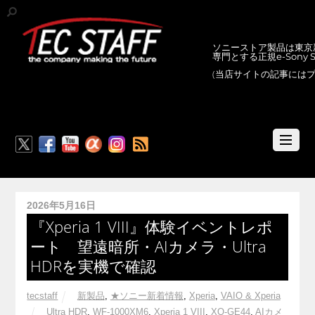
ソニーストア製品は東京新
専門とする正規e-Sony
(当店サイトの記事には
RSS
2026年5月16日
『Xperia 1 VIII』体験イベントレポ
ート 望遠暗所・AIカメラ・Ultra
HDRを実機で確認
tecstaff
新製品
,
★ソニー新着情報
,
Xperia
,
VAIO & Xperia
Ultra HDR
,
WF-1000XM6
,
Xperia 1 VIII
,
XQ-GE44
,
AIカメ