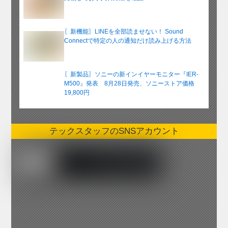
〖新機能〗LINEを全部読ませない！ Sound
Connectで特定の人の通知だけ読み上げる方法
〖新製品〗ソニーの新インイヤーモニター『IER-
M500』発表 8月28日発売、ソニーストア価格
19,800円
テックスタッフのSNSアカウント