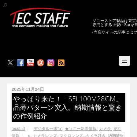
ソニーストア製品は東京新
専門とする正規e-Sony
(当店サイトの記事には
RSS
2025年11月24日
やっぱり来た！「SEL100M28GM」
品薄パターン突入。納期情報と驚き
の作例紹介
tecstaff
デジタル一眼“α”
,
★ソニー新着情報
,
カメラ
,
納期
情報
α
,
カメラレンズ
,
マクロレンズ
,
カメラ好き
,
納期情報
,