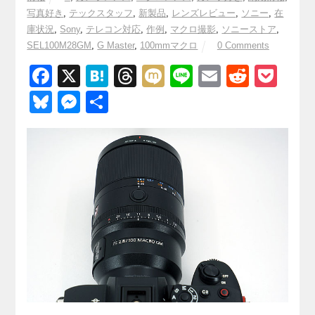
写真好き
,
テックスタッフ
,
新製品
,
レンズレビュー
,
ソニー
,
在
庫状況
,
Sony
,
テレコン対応
,
作例
,
マクロ撮影
,
ソニーストア
,
SEL100M28GM
,
G Master
,
100mmマクロ
0 Comments
F
X
H
T
M
Li
E
R
P
a
at
hr
ixi
n
m
e
o
Bl
M
共
c
e
e
e
ail
d
ck
u
e
有
e
n
a
di
et
e
ss
b
a
d
t
sk
e
o
s
y
n
o
g
k
er