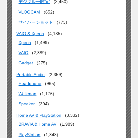
デジタル一眼“α”
(3,450)
VLOGCAM
(652)
サイバーショット
(773)
VAIO & Xperia
(4,135)
Xperia
(1,499)
VAIO
(2,389)
Gadget
(275)
Portable Audio
(2,359)
Headphone
(965)
Walkman
(1,176)
Speaker
(394)
Home AV & PlayStation
(3,332)
BRAVIA & Home AV
(1,989)
PlayStation
(1,348)