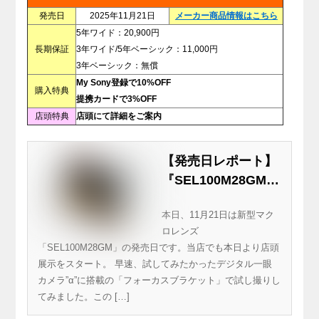
発売日
2025年11月21日
メーカー商品情報はこちら
5年ワイド：20,900円
長期保証
3年ワイド/5年ベーシック：11,000円
3年ベーシック：無償
My Sony登録で10%OFF
購入特典
提携カードで3%OFF
店頭特典
店頭にて詳細をご案内
【発売日レポート】
『SEL100M28GM』
で“月の石”をフォー
本日、11月21日は新型マク
カスブラケット撮影
ロレンズ
「SEL100M28GM」の発売日です。当店でも本日より店頭
展示をスタート。 早速、試してみたかったデジタル一眼
カメラ”α”に搭載の「フォーカスブラケット」で試し撮りし
てみました。この […]