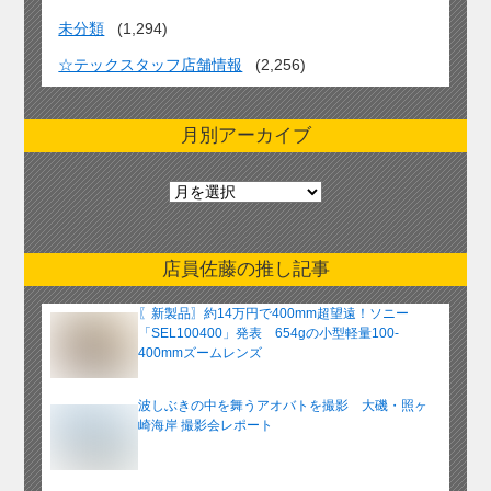
未分類
(1,294)
☆テックスタッフ店舗情報
(2,256)
月別アーカイブ
月
別
ア
ー
店員佐藤の推し記事
カ
イ
〖新製品〗約14万円で400mm超望遠！ソニー
ブ
「SEL100400」発表 654gの小型軽量100-
400mmズームレンズ
波しぶきの中を舞うアオバトを撮影 大磯・照ヶ
崎海岸 撮影会レポート