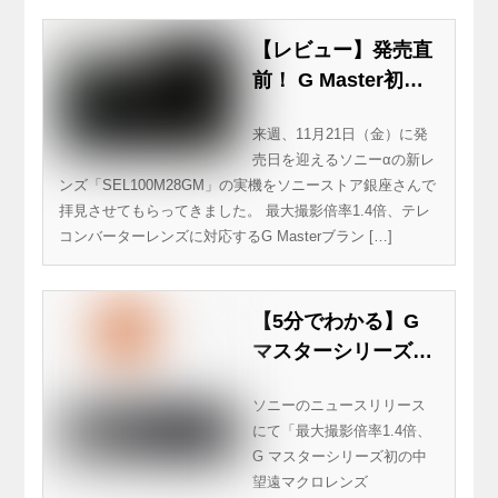
【レビュー】発売直
前！ G Master初の
中望遠マクロレンズ
来週、11月21日（金）に発
「SEL100M28GM」
売日を迎えるソニーαの新レ
実機レビュー
ンズ「SEL100M28GM」の実機をソニーストア銀座さんで
拝見させてもらってきました。 最大撮影倍率1.4倍、テレ
コンバーターレンズに対応するG Masterブラン […]
【5分でわかる】G
マスターシリーズ初
の中望遠マクロレン
ソニーのニュースリリース
ズ
にて「最大撮影倍率1.4倍、
『SEL100M28GM』
G マスターシリーズ初の中
発表！ 5軸手ブレ
望遠マクロレンズ