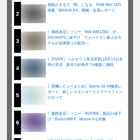
画面がまるで「闇」になる RGB Mini LED
搭載「BRAVIA 9 II」開梱・設置レポート
2
〖価格改定〗ソニー「NW-WM1ZM2」が
350,900円に値下げ ウォークマン最上位モ
3
デルが在庫限りの販売へ
〖2026年〗ペルセウス座流星群は8月13日未
明が見頃 新月の好条件でα撮影に挑戦
4
〖実機レビューまとめ〗Xperia 10 VII徹底レ
ポート 新しいスタンダードスマートフォン
5
のすべて
〖価格改定〗ソニー「INZONE」製品が値下
げ！BudsやM9 II、Mouse-Aも対象
6