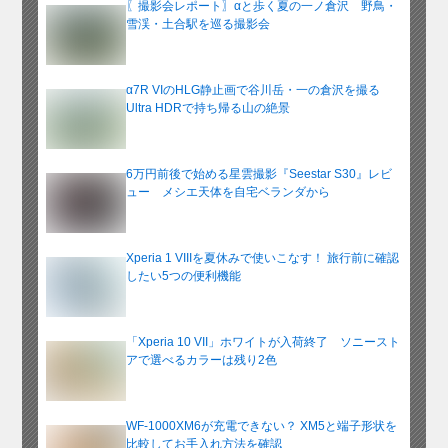
〖撮影会レポート〗αと歩く夏の一ノ倉沢 野鳥・
雪渓・土合駅を巡る撮影会
α7R VIのHLG静止画で谷川岳・一の倉沢を撮る
Ultra HDRで持ち帰る山の絶景
6万円前後で始める星雲撮影『Seestar S30』レビ
ュー メシエ天体を自宅ベランダから
Xperia 1 VIIIを夏休みで使いこなす！ 旅行前に確認
したい5つの便利機能
「Xperia 10 VII」ホワイトが入荷終了 ソニースト
アで選べるカラーは残り2色
WF-1000XM6が充電できない？ XM5と端子形状を
比較してお手入れ方法を確認