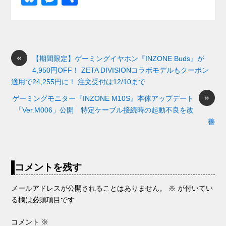
c
e
e
e
ail
d
ck
u
e
有
e
n
a
di
et
e
ss
b
a
d
t
sk
e
o
s
«
y
n
【期間限定】ゲーミングイヤホン『INZONE Buds』が
4,950円OFF！ ZETA DIVISIONコラボモデルもクーポン
o
g
適用で24,255円に！ 注文受付は12/10まで
k
er
»
ゲーミングモニター『INZONE M10S』本体アップデート
「Ver.M006」公開 特定ケーブル接続時の起動不良を改
善
コメントを残す
メールアドレスが公開されることはありません。
※
が付いてい
る欄は必須項目です
コメント
※