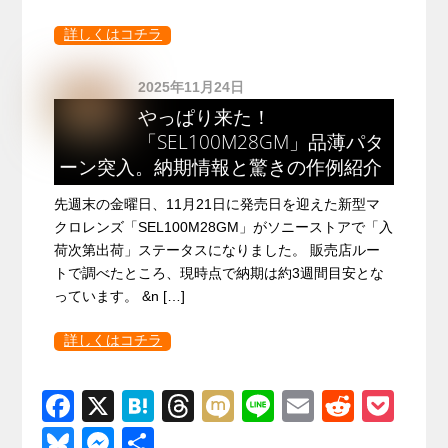
詳しくはコチラ
2025年11月24日
やっぱり来た！
「SEL100M28GM」品薄パタ
ーン突入。納期情報と驚きの作例紹介
先週末の金曜日、11月21日に発売日を迎えた新型マ
クロレンズ「SEL100M28GM」がソニーストアで「入
荷次第出荷」ステータスになりました。 販売店ルー
トで調べたところ、現時点で納期は約3週間目安とな
っています。 &n […]
詳しくはコチラ
F
X
H
T
M
Li
E
R
P
a
at
hr
ixi
n
m
e
o
Bl
M
共