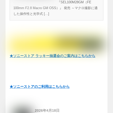
補正搭載＆テレコン
『SEL100M28GM（FE
対応で最大2.8倍撮
100mm F2.8 Macro GM OSS）』 発売 ～マクロ撮影に適
した操作性と光学式 […]
影を実現
★ソニーストア ラッキー抽選会のご案内はこちらから
★ソニーストアのご利用はこちらから
2026年4月18日