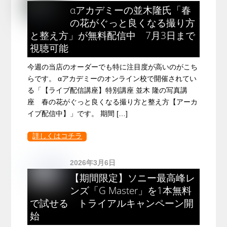
αアカデミーの並木隆氏「春
の花がぐっと良くなる撮り方
と整え方」が無料配信中 7月3日まで
視聴可能
今週の当店のオーダーでも特に注目度が高いのがこち
らです。 αアカデミーのオンライン校で開催されてい
る「【ライブ配信講座】特別講座 並木 隆の写真講
座 春の花がぐっと良くなる撮り方と整え方【アーカ
イブ配信中】」です。 期間 […]
詳しくはコチラ
2026年3月6日
【期間限定】ソニー最高峰レ
ンズ「G Master」を1本無料
で試せる トライアルキャンペーン開
始