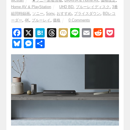
tecstaff
★ソニー新着情報
,
BRAVIA & Home AV
,
価格改定
,
Home AV & PlayStation
UHD BD
,
ブルーレイディスク
,
3番
組同時録画
,
ソニー
,
Sony
,
おすすめ
,
プライスダウン
,
BDレコ
ーダー
,
4K
,
ブルーレイ
,
価格
0 Comments
F
X
H
T
M
Li
E
R
P
a
at
hr
ixi
n
m
e
o
Bl
M
共
c
e
e
e
ail
d
ck
u
e
有
e
n
a
di
et
e
ss
b
a
d
t
sk
e
o
s
y
n
o
g
k
er