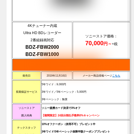
4Kチューナー内蔵
Ultra HD BDレコーダー
ソニーストア価格：
2番組録画対応
70,000
円～
+税
BDZ-FBW2000
BDZ-FBW1000
発売日
2019年11月16日
メーカー商品情報ページ
こちら
5年ワイド：9,000円
長期保証サービス
3年ワイド／5年ベーシック：5,000円
3年ベーシック：無償
ソニーストア
ソニー提携カード決済で3%オフ
購入特典
【期間限定】24回分割払手数料0%キャンペーン
10%オフクーポン（併用不可）プレゼント中
テックスタッフ
3年ワイド/5年ベーシック保障半額クーポンププレゼント