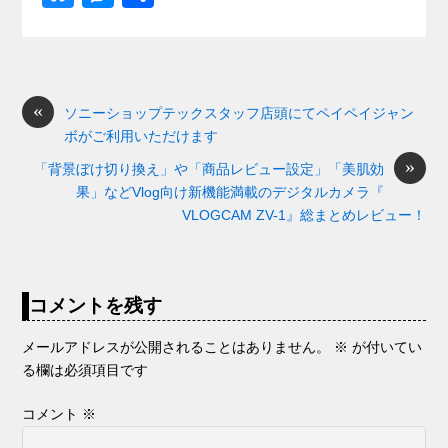
c
e
e
e
ail
d
ck
u
e
有
e
n
a
di
et
e
ss
b
a
d
t
sk
e
o
s
«
y
n
ソニーショップテックスタッフ店頭にてペイペイジャン
ボがご利用いただけます
o
g
»
「背景ぼけ切り換え」や「商品レビュー設定」「美肌効
k
er
果」などVlog向け新機能満載のデジタルカメラ『
VLOGCAM ZV-1』総まとめレビュー！
コメントを残す
メールアドレスが公開されることはありません。
※
が付いてい
る欄は必須項目です
コメント
※