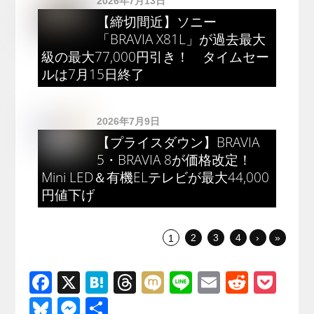
2026年7月13日
【締切間近】ソニー
「BRAVIA X81L」が過去最大
級の最大77,000円引き！ タイムセー
ルは7月15日終了
2026年7月9日
【プライスダウン】BRAVIA
5・BRAVIA 8が価格改定！
Mini LED＆有機ELテレビが最大44,000
円値下げ
2
3
4
›
»
1
F
X
H
T
M
Li
E
R
P
a
at
hr
ixi
n
m
e
o
Bl
M
共