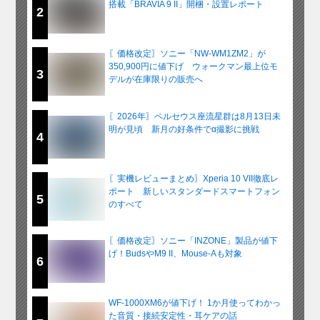
搭載「BRAVIA 9 II」開梱・設置レポート
2
〖価格改定〗ソニー「NW-WM1ZM2」が
350,900円に値下げ ウォークマン最上位モ
3
デルが在庫限りの販売へ
〖2026年〗ペルセウス座流星群は8月13日未
明が見頃 新月の好条件でα撮影に挑戦
4
〖実機レビューまとめ〗Xperia 10 VII徹底レ
ポート 新しいスタンダードスマートフォン
5
のすべて
〖価格改定〗ソニー「INZONE」製品が値下
げ！BudsやM9 II、Mouse-Aも対象
6
WF-1000XM6が値下げ！ 1か月使ってわかっ
た音質・接続安定性・耳ケアの話