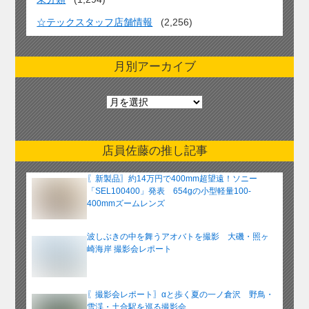
☆テックスタッフ店舗情報
(2,256)
月別アーカイブ
月
別
ア
ー
店員佐藤の推し記事
カ
イ
〖新製品〗約14万円で400mm超望遠！ソニー
ブ
「SEL100400」発表 654gの小型軽量100-
400mmズームレンズ
波しぶきの中を舞うアオバトを撮影 大磯・照ヶ
崎海岸 撮影会レポート
〖撮影会レポート〗αと歩く夏の一ノ倉沢 野鳥・
雪渓・土合駅を巡る撮影会