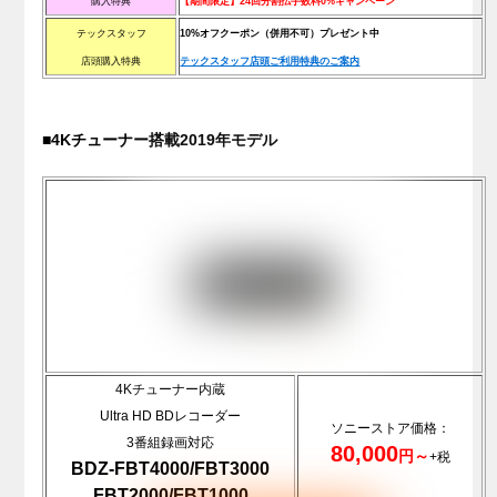
購入特典
【期間限定】24回分割払手数料0%キャンペーン
テックスタッフ
10%オフクーポン（併用不可）プレゼント中
店頭購入特典
テックスタッフ店頭ご利用特典のご案内
■4Kチューナー搭載2019年モデル
4Kチューナー内蔵
Ultra HD BDレコーダー
ソニーストア価格：
3番組録画対応
80,000
円～
+税
BDZ-FBT4000/FBT3000
FBT2000/FBT1000