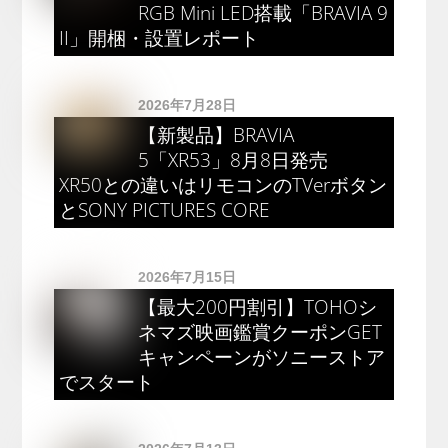
RGB Mini LED搭載「BRAVIA 9
II」開梱・設置レポート
2026年7月28日
【新製品】BRAVIA
5「XR53」8月8日発売
XR50との違いはリモコンのTVerボタン
とSONY PICTURES CORE
2026年7月15日
【最大200円割引】TOHOシ
ネマズ映画鑑賞クーポンGET
キャンペーンがソニーストア
でスタート