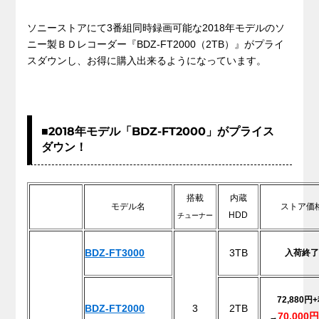
ソニーストアにて3番組同時録画可能な2018年モデルのソ
ニー製ＢＤレコーダー『BDZ-FT2000（2TB）』がプライ
スダウンし、お得に購入出来るようになっています。
■2018年モデル「BDZ-FT2000」がプライス
ダウン！
搭載
内蔵
モデル名
ストア価
HDD
チューナー
BDZ-FT3000
3TB
入荷終了
72,880円
BDZ-FT2000
3
2TB
70,000
→