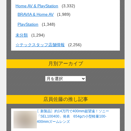
Home AV & PlayStation
(3,332)
BRAVIA & Home AV
(1,989)
PlayStation
(1,348)
未分類
(1,294)
☆テックスタッフ店舗情報
(2,256)
月別アーカイブ
月
別
ア
ー
店員佐藤の推し記事
カ
イ
〖新製品〗約14万円で400mm超望遠！ソニー
ブ
「SEL100400」発表 654gの小型軽量100-
400mmズームレンズ