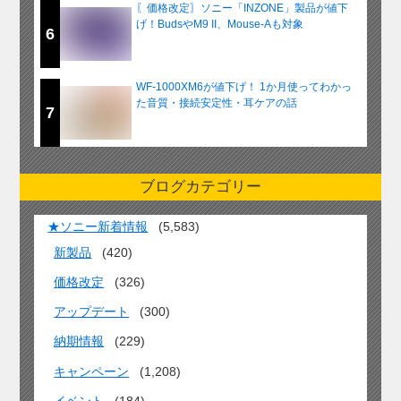
〖価格改定〗ソニー「INZONE」製品が値下
げ！BudsやM9 II、Mouse-Aも対象
6
WF-1000XM6が値下げ！ 1か月使ってわかっ
た音質・接続安定性・耳ケアの話
7
ブログカテゴリー
★ソニー新着情報
(5,583)
新製品
(420)
価格改定
(326)
アップデート
(300)
納期情報
(229)
キャンペーン
(1,208)
イベント
(184)