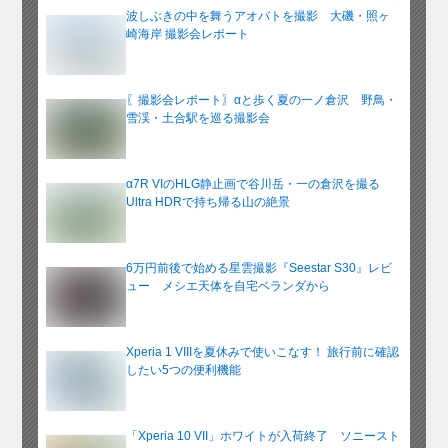
波しぶきの中を舞うアオバトを撮影 大磯・照ヶ
崎海岸 撮影会レポート
〖撮影会レポート〗αと歩く夏の一ノ倉沢 野鳥・
雪渓・土合駅を巡る撮影会
α7R VIのHLG静止画で谷川岳・一の倉沢を撮る
Ultra HDRで持ち帰る山の絶景
6万円前後で始める星雲撮影『Seestar S30』レビ
ュー メシエ天体を自宅ベランダから
Xperia 1 VIIIを夏休みで使いこなす！ 旅行前に確認
したい5つの便利機能
「Xperia 10 VII」ホワイトが入荷終了 ソニースト