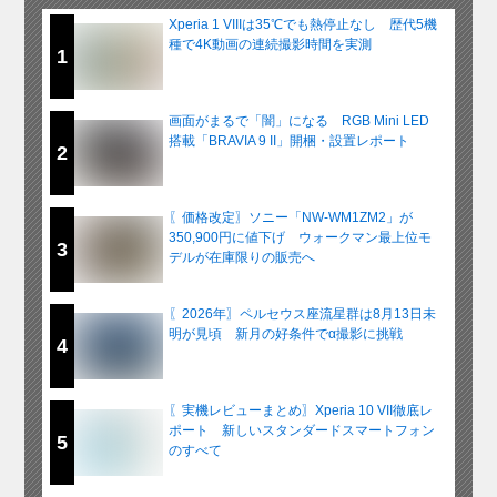
Xperia 1 VIIIは35℃でも熱停止なし 歴代5機
種で4K動画の連続撮影時間を実測
1
画面がまるで「闇」になる RGB Mini LED
搭載「BRAVIA 9 II」開梱・設置レポート
2
〖価格改定〗ソニー「NW-WM1ZM2」が
350,900円に値下げ ウォークマン最上位モ
3
デルが在庫限りの販売へ
〖2026年〗ペルセウス座流星群は8月13日未
明が見頃 新月の好条件でα撮影に挑戦
4
〖実機レビューまとめ〗Xperia 10 VII徹底レ
ポート 新しいスタンダードスマートフォン
5
のすべて