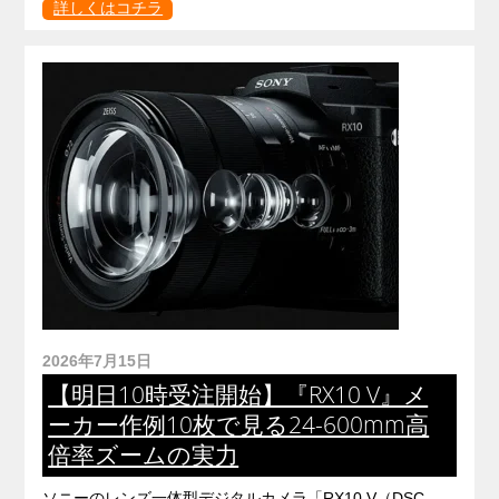
詳しくはコチラ
2026年7月15日
【明日10時受注開始】『RX10 V』メ
ーカー作例10枚で見る24-600mm高
倍率ズームの実力
ソニーのレンズ一体型デジタルカメラ「RX10 V（DSC-