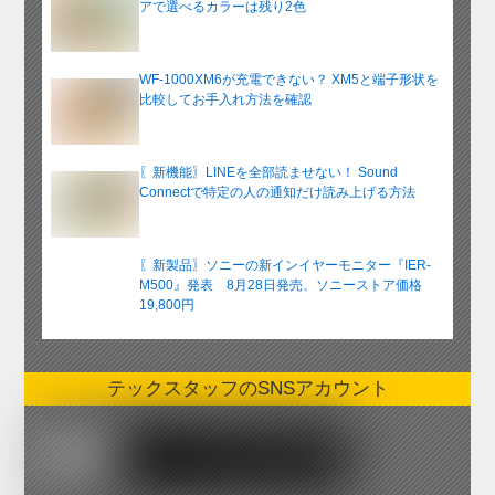
アで選べるカラーは残り2色
WF-1000XM6が充電できない？ XM5と端子形状を
比較してお手入れ方法を確認
〖新機能〗LINEを全部読ませない！ Sound
Connectで特定の人の通知だけ読み上げる方法
〖新製品〗ソニーの新インイヤーモニター『IER-
M500』発表 8月28日発売、ソニーストア価格
19,800円
テックスタッフのSNSアカウント