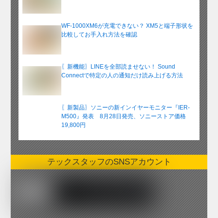
WF-1000XM6が充電できない？ XM5と端子形状を
比較してお手入れ方法を確認
〖新機能〗LINEを全部読ませない！ Sound
Connectで特定の人の通知だけ読み上げる方法
〖新製品〗ソニーの新インイヤーモニター『IER-
M500』発表 8月28日発売、ソニーストア価格
19,800円
テックスタッフのSNSアカウント