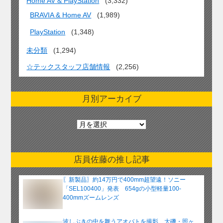
Home AV & PlayStation
(3,332)
BRAVIA & Home AV
(1,989)
PlayStation
(1,348)
未分類
(1,294)
☆テックスタッフ店舗情報
(2,256)
月別アーカイブ
月
別
ア
ー
店員佐藤の推し記事
カ
イ
〖新製品〗約14万円で400mm超望遠！ソニー
ブ
「SEL100400」発表 654gの小型軽量100-
400mmズームレンズ
波しぶきの中を舞うアオバトを撮影 大磯・照ヶ