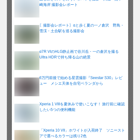
崎海岸 撮影会レポート
〖撮影会レポート〗αと歩く夏の一ノ倉沢 野鳥・
雪渓・土合駅を巡る撮影会
α7R VIのHLG静止画で谷川岳・一の倉沢を撮る
Ultra HDRで持ち帰る山の絶景
6万円前後で始める星雲撮影『Seestar S30』レビ
ュー メシエ天体を自宅ベランダから
Xperia 1 VIIIを夏休みで使いこなす！ 旅行前に確認
したい5つの便利機能
「Xperia 10 VII」ホワイトが入荷終了 ソニースト
アで選べるカラーは残り2色