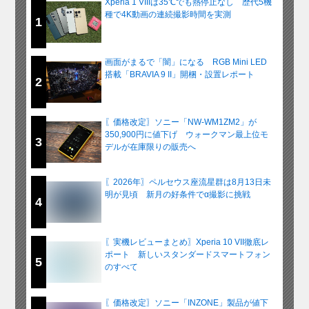
Xperia 1 VIIIは35℃でも熱停止なし 歴代5機
種で4K動画の連続撮影時間を実測
1
画面がまるで「闇」になる RGB Mini LED
搭載「BRAVIA 9 II」開梱・設置レポート
2
〖価格改定〗ソニー「NW-WM1ZM2」が
350,900円に値下げ ウォークマン最上位モ
3
デルが在庫限りの販売へ
〖2026年〗ペルセウス座流星群は8月13日未
明が見頃 新月の好条件でα撮影に挑戦
4
〖実機レビューまとめ〗Xperia 10 VII徹底レ
ポート 新しいスタンダードスマートフォン
5
のすべて
〖価格改定〗ソニー「INZONE」製品が値下