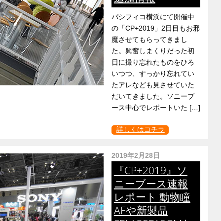
パシフィコ横浜にて開催中
の「CP+2019」2日目もお邪
魔させてもらってきまし
た。興奮しまくりだった初
日に撮り忘れたものをひろ
いつつ、すっかり忘れてい
たアレなども見させていた
だいてきました。ソニーブ
ース中心でレポートいた […]
詳しくはコチラ
2019年2月28日
『CP+2019』ソ
ニーブース速報
レポート 動物瞳
AFや新製品