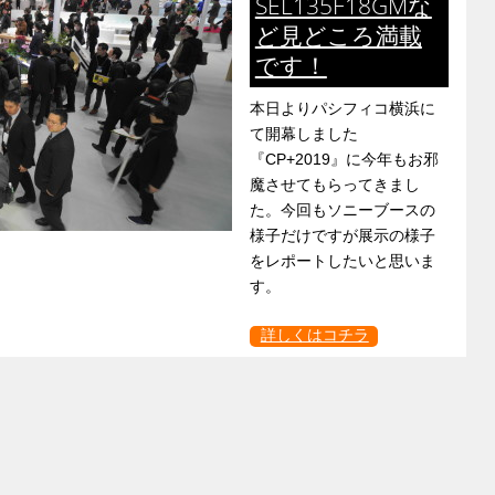
SEL135F18GMな
ど見どころ満載
です！
本日よりパシフィコ横浜に
て開幕しました
『CP+2019』に今年もお邪
魔させてもらってきまし
た。今回もソニーブースの
様子だけですが展示の様子
をレポートしたいと思いま
す。
詳しくはコチラ