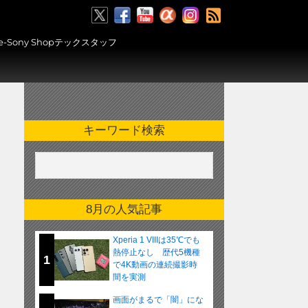
RSS
ony Shopテックスタッフ
キーワード検索
8月の人気記事
Xperia 1 VIIIは35℃でも
熱停止なし 歴代5機種
1
で4K動画の連続撮影時
間を実測
画面がまるで「闇」にな