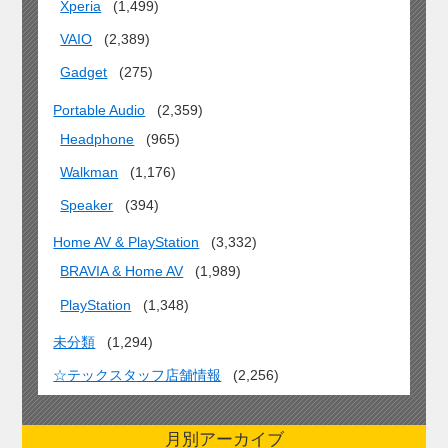
Xperia
(1,499)
VAIO
(2,389)
Gadget
(275)
Portable Audio
(2,359)
Headphone
(965)
Walkman
(1,176)
Speaker
(394)
Home AV & PlayStation
(3,332)
BRAVIA & Home AV
(1,989)
PlayStation
(1,348)
未分類
(1,294)
☆テックスタッフ店舗情報
(2,256)
月別アーカイブ