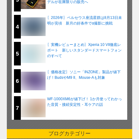
デルが在庫限りの販売へ
〖2026年〗ペルセウス座流星群は8月13日未
明が見頃 新月の好条件でα撮影に挑戦
4
〖実機レビューまとめ〗Xperia 10 VII徹底レ
ポート 新しいスタンダードスマートフォン
5
のすべて
〖価格改定〗ソニー「INZONE」製品が値下
げ！BudsやM9 II、Mouse-Aも対象
6
WF-1000XM6が値下げ！ 1か月使ってわかっ
た音質・接続安定性・耳ケアの話
7
ブログカテゴリー