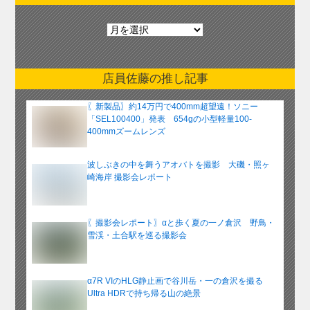
月
別
ア
ー
店員佐藤の推し記事
カ
イ
〖新製品〗約14万円で400mm超望遠！ソニー
ブ
「SEL100400」発表 654gの小型軽量100-
400mmズームレンズ
波しぶきの中を舞うアオバトを撮影 大磯・照ヶ
崎海岸 撮影会レポート
〖撮影会レポート〗αと歩く夏の一ノ倉沢 野鳥・
雪渓・土合駅を巡る撮影会
α7R VIのHLG静止画で谷川岳・一の倉沢を撮る
Ultra HDRで持ち帰る山の絶景