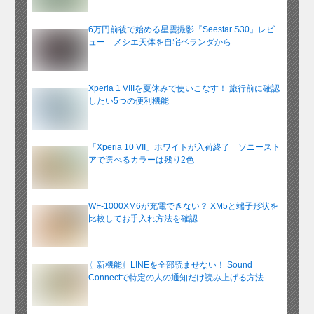
6万円前後で始める星雲撮影『Seestar S30』レビ
ュー メシエ天体を自宅ベランダから
Xperia 1 VIIIを夏休みで使いこなす！ 旅行前に確認
したい5つの便利機能
「Xperia 10 VII」ホワイトが入荷終了 ソニースト
アで選べるカラーは残り2色
WF-1000XM6が充電できない？ XM5と端子形状を
比較してお手入れ方法を確認
〖新機能〗LINEを全部読ませない！ Sound
Connectで特定の人の通知だけ読み上げる方法