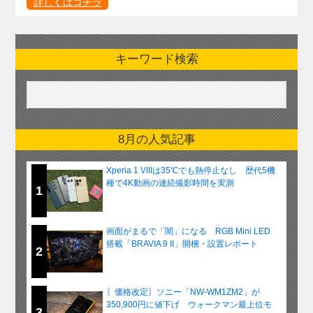
詳しくはコチラ
キーワード検索
8月の人気記事
Xperia 1 VIIIは35℃でも熱停止なし 歴代5機
種で4K動画の連続撮影時間を実測
1
画面がまるで「闇」になる RGB Mini LED
搭載「BRAVIA 9 II」開梱・設置レポート
2
〖価格改定〗ソニー「NW-WM1ZM2」が
350,900円に値下げ ウォークマン最上位モ
3