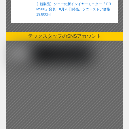
〖新製品〗ソニーの新インイヤーモニター『IER-
M500』発表 8月28日発売、ソニーストア価格
19,800円
テックスタッフのSNSアカウント