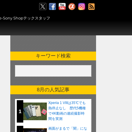
RSS
ony Shopテックスタッフ
キーワード検索
8月の人気記事
Xperia 1 VIIIは35℃でも
熱停止なし 歴代5機種
1
で4K動画の連続撮影時
間を実測
画面がまるで「闇」にな