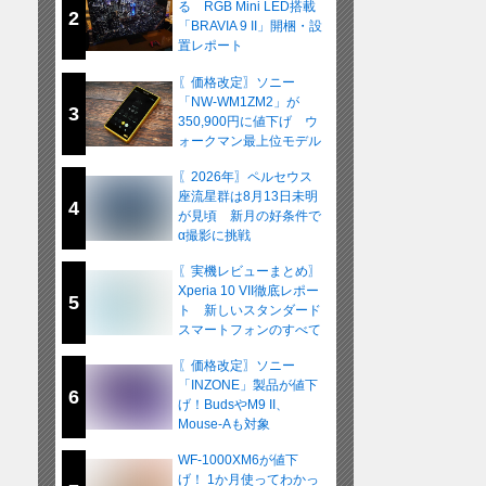
る RGB Mini LED搭載
2
「BRAVIA 9 II」開梱・設
置レポート
〖価格改定〗ソニー
「NW-WM1ZM2」が
3
350,900円に値下げ ウ
ォークマン最上位モデル
が在庫限りの販売へ
〖2026年〗ペルセウス
座流星群は8月13日未明
4
が見頃 新月の好条件で
α撮影に挑戦
〖実機レビューまとめ〗
Xperia 10 VII徹底レポー
5
ト 新しいスタンダード
スマートフォンのすべて
〖価格改定〗ソニー
「INZONE」製品が値下
6
げ！BudsやM9 II、
Mouse-Aも対象
WF-1000XM6が値下
げ！ 1か月使ってわかっ