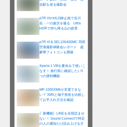
合駅を巡る撮影会
α7R VIのHLG静止画で谷川
岳・一の倉沢を撮る Ultra
HDRで持ち帰る山の絶景
α7R VI & SEL100400MC 羽田
空港撮影体験会レポート 超
豪華フォトコンも開催
Xperia 1 VIIIを夏休みで使いこ
なす！ 旅行前に確認したい5
つの便利機能
WF-1000XM6が充電できな
い？ XM5と端子形状を比較し
てお手入れ方法を確認
〖新機能〗LINEを全部読ませ
ない！ Sound Connectで特定
の人の通知だけ読み上げる方