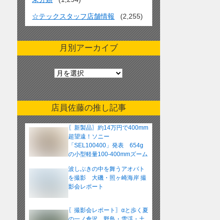
☆テックスタッフ店舗情報
(2,255)
月別アーカイブ
月
別
ア
ー
店員佐藤の推し記事
カ
イ
〖新製品〗約14万円で400mm
ブ
超望遠！ソニー
「SEL100400」発表 654g
の小型軽量100-400mmズーム
レンズ
波しぶきの中を舞うアオバト
を撮影 大磯・照ヶ崎海岸 撮
影会レポート
〖撮影会レポート〗αと歩く夏
の一ノ倉沢 野鳥・雪渓・土