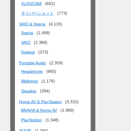
VLOGCAM
(652)
サイバーショット
(773)
VAIO & Xperia
(4,133)
Xperia
(1,499)
VAIO
(2,389)
Gadget
(273)
Portable Audio
(2,359)
Headphone
(965)
Walkman
(1,176)
Speaker
(394)
Home AV & PlayStation
(3,332)
BRAVIA & Home AV
(1,989)
PlayStation
(1,348)
未分類
(1,294)