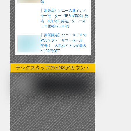
法
〖新製品〗ソニーの新インイ
ヤーモニター『IER-M500』発
表 8月28日発売、ソニース
トア価格19,800円
〖期間限定〗ソニーストアで
PS5ソフト「サマーセール」
開催！ 人気タイトルが最大
4,400円OFF
テックスタッフのSNSアカウント