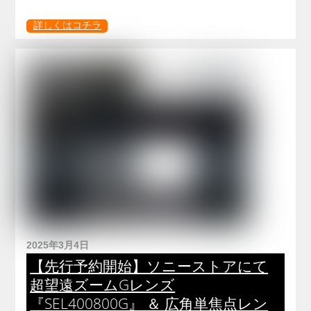
詳しくはコチラ
2025年3月4日
【先行予約開始】ソニーストアにて
超望遠ズームGレンズ
『SEL400800G』 ＆ 広角単焦点レン