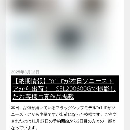
2025年3月12日
【納期情報】”α1 II”が本日ソニースト
アから出荷！ SEL200600Gで撮影し
たお客様写真作品掲載
本日、品薄が続いているフラッグシップモデル”α1 II”がソ
ニーストアから少量ですが出荷になった模様です。ご注文
されたのは11月27日の予約開始から2日目の方々の一部と
なっています。