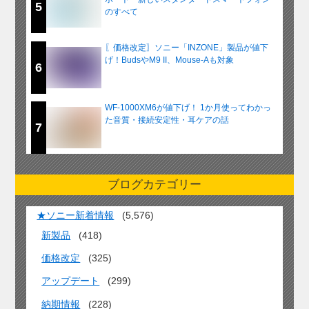
5
のすべて
〖価格改定〗ソニー「INZONE」製品が値下
げ！BudsやM9 II、Mouse-Aも対象
6
WF-1000XM6が値下げ！ 1か月使ってわかっ
た音質・接続安定性・耳ケアの話
7
ブログカテゴリー
★ソニー新着情報
(5,576)
新製品
(418)
価格改定
(325)
アップデート
(299)
納期情報
(228)