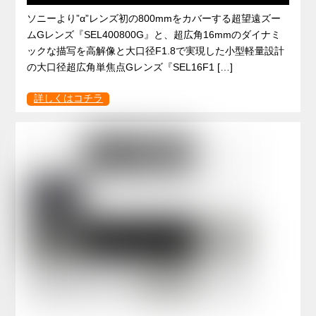
ソニーより”α”レンズ初の800mmをカバーする超望遠ズー
ムGレンズ『SEL400800G』と、超広角16mmのダイナミ
ックな描写を高解像と大口径F1.8で実現した小型軽量設計
の大口径超広角単焦点Gレンズ『SEL16F1 […]
詳しくはコチラ