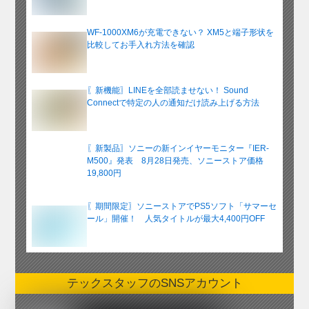
WF-1000XM6が充電できない？ XM5と端子形状を
比較してお手入れ方法を確認
〖新機能〗LINEを全部読ませない！ Sound
Connectで特定の人の通知だけ読み上げる方法
〖新製品〗ソニーの新インイヤーモニター『IER-
M500』発表 8月28日発売、ソニーストア価格
19,800円
〖期間限定〗ソニーストアでPS5ソフト「サマーセ
ール」開催！ 人気タイトルが最大4,400円OFF
テックスタッフのSNSアカウント