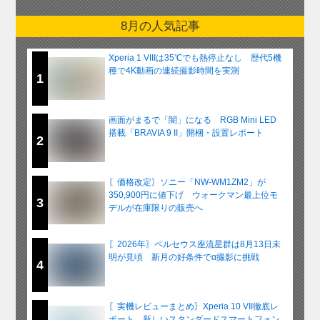
8月の人気記事
Xperia 1 VIIIは35℃でも熱停止なし 歴代5機
種で4K動画の連続撮影時間を実測
1
画面がまるで「闇」になる RGB Mini LED
搭載「BRAVIA 9 II」開梱・設置レポート
2
〖価格改定〗ソニー「NW-WM1ZM2」が
350,900円に値下げ ウォークマン最上位モ
3
デルが在庫限りの販売へ
〖2026年〗ペルセウス座流星群は8月13日未
明が見頃 新月の好条件でα撮影に挑戦
4
〖実機レビューまとめ〗Xperia 10 VII徹底レ
ポート 新しいスタンダードスマートフォン