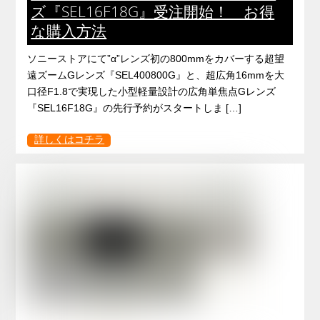
ズ『SEL16F18G』受注開始！ お得
な購入方法
ソニーストアにて”α”レンズ初の800mmをカバーする超望
遠ズームGレンズ『SEL400800G』と、超広角16mmを大
口径F1.8で実現した小型軽量設計の広角単焦点Gレンズ
『SEL16F18G』の先行予約がスタートしま […]
詳しくはコチラ