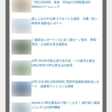
ブ
「SEL100400」発表 654gの小型軽量100-
400mmズームレンズ
波しぶきの中を舞うアオバトを撮影 大磯・照ヶ
崎海岸 撮影会レポート
〖撮影会レポート〗αと歩く夏の一ノ倉沢 野鳥・
雪渓・土合駅を巡る撮影会
α7R VIのHLG静止画で谷川岳・一の倉沢を撮る
Ultra HDRで持ち帰る山の絶景
α7R VI & SEL100400MC 羽田空港撮影体験会レポ
ート 超豪華フォトコンも開催
Xperia 1 VIIIを夏休みで使いこなす！ 旅行前に確認
したい5つの便利機能